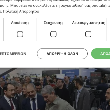
μισης
. Μπορείτε να ανακαλέσετε τη συγκατάθεσή σας οποιαδήπο
ς – Ποιος είναι ο σκοπός του και ποια είναι τα μέλη
s
.
Πολιτική Απορρήτου
Αποδοσης
Στοχευσης
Λειτουργικοτητας
ΛΕΠΤΟΜΕΡΕΙΩΝ
ΑΠΌΡΡΙΨΗ ΌΛΩΝ
ΑΠΟ