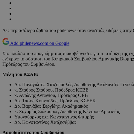
Δες περισσότερα άρθρα του philenews όταν αναζητάς ειδήσεις στην
Add philenews.com on Google
Στο πλαίσιο του προγράμματος διακυβέρνησης για τη στήριξη της ε
ενέκρινε τη σύσταση του Κυπριακού Συμβουλίου Αμυντικής Βιομηχ
Πρόεδρος του Συμβουλίου.
Μέλη του ΚΣΑΒ:
Δρ. Παναγιώτης Χατζηπαυλής, Διευθυντής Διεύθυνσης Γενι
κ. Σταύρος Σταύρου, Πρόεδρος ΚΕΒΕ
κ. Αντώνης Αντωνίου, Πρόεδρος ΟΕΒ
Δρ. Τάσος Κουνούδης, Πρόεδρος ΚΣΕΕΚ
Δρ. Βαρνάβας Σεργίδης, Ακαδημαϊκός
κ. Ζαχαρίας Σιόκουρος, Διευθυντής Κέντρου Αριστείας
Υποναύαρχος ε.α. Κωνσταντίνος Φυτιρής
Δρ. Κωνσταντίνος Χατζησάββας
Αρμοδιότητες του Συμβουλίου