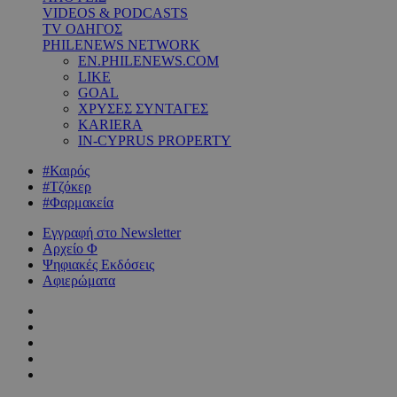
VIDEOS & PODCASTS
TV ΟΔΗΓΟΣ
PHILENEWS NETWORK
EN.PHILENEWS.COM
LIKE
GOAL
ΧΡΥΣΕΣ ΣΥΝΤΑΓΕΣ
KARIERA
IN-CYPRUS PROPERTY
#Καιρός
#Τζόκερ
#Φαρμακεία
Εγγραφή στο Newsletter
Αρχείο Φ
Ψηφιακές Εκδόσεις
Αφιερώματα