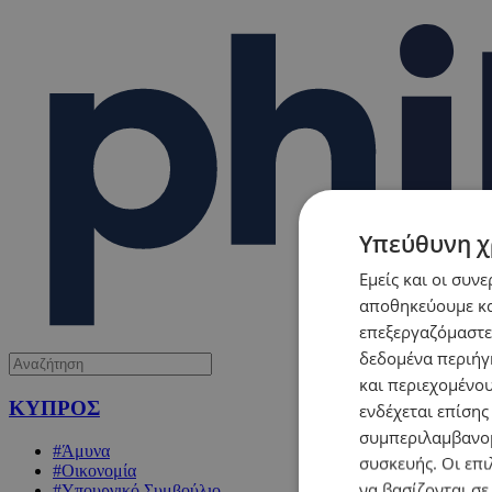
Υπεύθυνη χ
Εμείς και οι συν
αποθηκεύουμε κα
επεξεργαζόμαστε
δεδομένα περιήγη
και περιεχομένο
ΚΥΠΡΟΣ
ενδέχεται επίσης
συμπεριλαμβανομ
#Άμυνα
συσκευής. Οι επι
#Οικονομία
να βασίζονται σε
#Υπουργικό Συμβούλιο