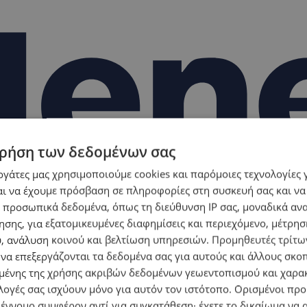
ρήση των δεδομένων σας
εργάτες μας χρησιμοποιούμε cookies και παρόμοιες τεχνολογίες 
ι να έχουμε πρόσβαση σε πληροφορίες στη συσκευή σας και να
 προσωπικά δεδομένα, όπως τη διεύθυνση IP σας, μοναδικά αν
σης, για εξατομικευμένες διαφημίσεις και περιεχόμενο, μέτρη
υ, ανάλυση κοινού και βελτίωση υπηρεσιών.
Προμηθευτές τρίτων
 να επεξεργάζονται τα δεδομένα σας για αυτούς και άλλους σκο
ένης της χρήσης ακριβών δεδομένων γεωεντοπισμού και χαρα
λογές σας ισχύουν μόνο για αυτόν τον ιστότοπο. Ορισμένοι πρ
 έννομο συμφέρον αντί για συγκατάθεση· έχετε το δικαίωμα να α