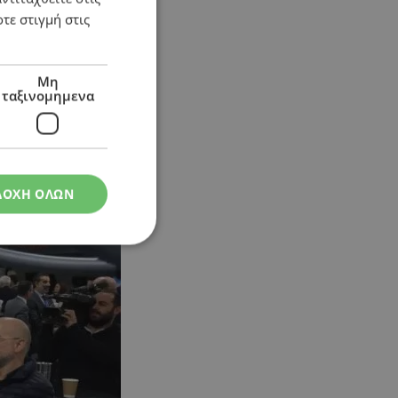
τε στιγμή στις
 του
Μη
ταξινομημενα
ΔΟΧΗ ΟΛΩΝ