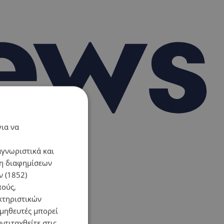
για να
αγνωριστικά και
ση διαφημίσεων
 (1852)
πούς,
κτηριστικών
ομηθευτές μπορεί
ντιταχθείτε στις