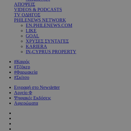
ΑΠΟΨΕΙΣ
VIDEOS & PODCASTS
TV ΟΔΗΓΟΣ
PHILENEWS NETWORK
EN.PHILENEWS.COM
LIKE
GOAL
ΧΡΥΣΕΣ ΣΥΝΤΑΓΕΣ
KARIERA
IN-CYPRUS PROPERTY
#Καιρός
#Τζόκερ
#Φαρμακεία
#Σκίτσο
Εγγραφή στο Newsletter
Αρχείο Φ
Ψηφιακές Εκδόσεις
Αφιερώματα