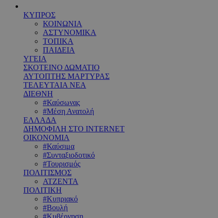
ΚΥΠΡΟΣ
ΚΟΙΝΩΝΙΑ
ΑΣΤΥΝΟΜΙΚΑ
ΤΟΠΙΚΑ
ΠΑΙΔΕΙΑ
ΥΓΕΙΑ
ΣΚΟΤΕΙΝΟ ΔΩΜΑΤΙΟ
ΑΥΤΟΠΤΗΣ ΜΑΡΤΥΡΑΣ
ΤΕΛΕΥΤΑΙΑ ΝΕΑ
ΔΙΕΘΝΗ
#Καύσωνας
#Μέση Ανατολή
ΕΛΛΑΔΑ
ΔΗΜΟΦΙΛΗ ΣΤΟ INTERNET
ΟΙΚΟΝΟΜΙΑ
#Καύσιμα
#Συνταξιοδοτικό
#Τουρισμός
ΠΟΛΙΤΙΣΜΟΣ
ΑΤΖΕΝΤΑ
ΠΟΛΙΤΙΚΗ
#Κυπριακό
#Βουλή
#Κυβέρνηση