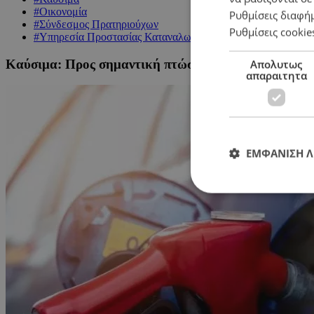
#Οικονομία
Ρυθμίσεις διαφή
#Σύνδεσμος Πρατηριούχων
Ρυθμίσεις cookie
#Υπηρεσία Προστασίας Καταναλωτή
Καύσιμα: Προς σημαντική πτώση των τιμών – 12 με 1
Απολυτως
απαραιτητα
ΕΜΦΑΝΙΣΗ 