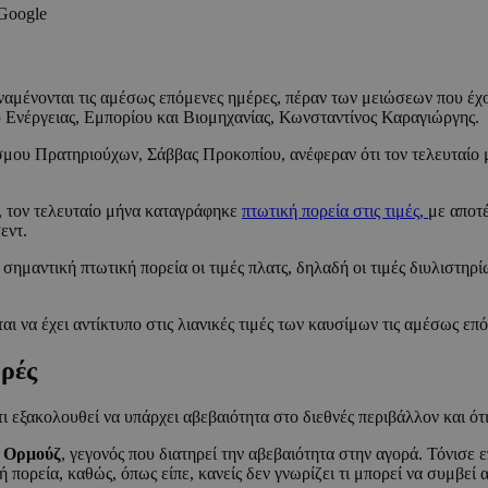
 Google
αμένονται τις αμέσως επόμενες ημέρες, πέραν των μειώσεων που έχ
Ενέργειας, Εμπορίου και Βιομηχανίας, Κωνσταντίνος Καραγιώργης.
ου Πρατηριούχων, Σάββας Προκοπίου, ανέφεραν ότι τον τελευταίο μή
 τον τελευταίο μήνα καταγράφηκε
πτωτική πορεία στις τιμές,
με αποτ
εντ.
σημαντική πτωτική πορεία οι τιμές πλατς, δηλαδή οι τιμές διυλιστηρ
ι να έχει αντίκτυπο στις λιανικές τιμές των καυσίμων τις αμέσως επ
ορές
ι εξακολουθεί να υπάρχει αβεβαιότητα στο διεθνές περιβάλλον και ότ
υ Ορμούζ
, γεγονός που διατηρεί την αβεβαιότητα στην αγορά. Τόνισε ε
πορεία, καθώς, όπως είπε, κανείς δεν γνωρίζει τι μπορεί να συμβεί α