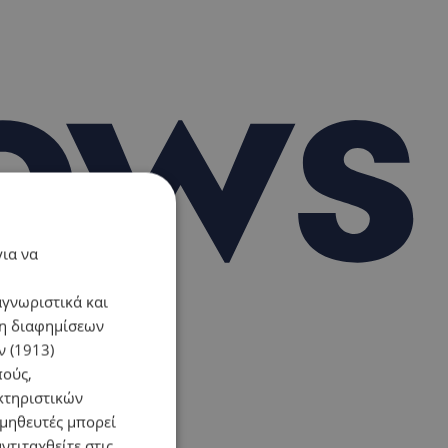
για να
αγνωριστικά και
ση διαφημίσεων
 (1913)
πούς,
κτηριστικών
ομηθευτές μπορεί
ντιταχθείτε στις