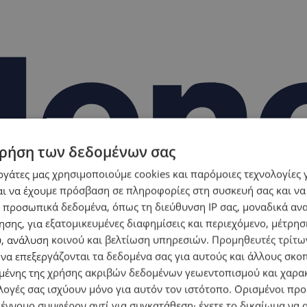
ρήση των δεδομένων σας
εργάτες μας χρησιμοποιούμε cookies και παρόμοιες τεχνολογίες 
ι να έχουμε πρόσβαση σε πληροφορίες στη συσκευή σας και να
 προσωπικά δεδομένα, όπως τη διεύθυνση IP σας, μοναδικά αν
σης, για εξατομικευμένες διαφημίσεις και περιεχόμενο, μέτρη
υ, ανάλυση κοινού και βελτίωση υπηρεσιών.
Προμηθευτές τρίτων
 να επεξεργάζονται τα δεδομένα σας για αυτούς και άλλους σκο
ένης της χρήσης ακριβών δεδομένων γεωεντοπισμού και χαρα
λογές σας ισχύουν μόνο για αυτόν τον ιστότοπο. Ορισμένοι πρ
 έννομο συμφέρον αντί για συγκατάθεση· έχετε το δικαίωμα να α