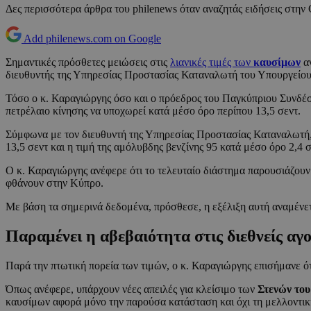
Δες περισσότερα άρθρα του philenews όταν αναζητάς ειδήσεις στην
Add philenews.com on Google
Σημαντικές πρόσθετες μειώσεις στις
λιανικές τιμές των
καυσίμων
αν
διευθυντής της Υπηρεσίας Προστασίας Καταναλωτή του Υπουργείου 
Τόσο ο κ. Καραγιώργης όσο και ο πρόεδρος του Παγκύπριου Συνδέσμ
πετρέλαιο κίνησης να υποχωρεί κατά μέσο όρο περίπου 13,5 σεντ.
Σύμφωνα με τον διευθυντή της Υπηρεσίας Προστασίας Καταναλωτή,
13,5 σεντ και η τιμή της αμόλυβδης βενζίνης 95 κατά μέσο όρο 2,4 σ
Ο κ. Καραγιώργης ανέφερε ότι το τελευταίο διάστημα παρουσιάζουν 
φθάνουν στην Κύπρο.
Με βάση τα σημερινά δεδομένα, πρόσθεσε, η εξέλιξη αυτή αναμένετα
Παραμένει η αβεβαιότητα στις διεθνείς αγ
Παρά την πτωτική πορεία των τιμών, ο κ. Καραγιώργης επισήμανε ότ
Όπως ανέφερε, υπάρχουν νέες απειλές για κλείσιμο των
Στενών το
καυσίμων αφορά μόνο την παρούσα κατάσταση και όχι τη μελλοντική 