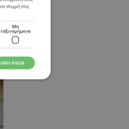
τε στιγμή στις
Μη
ταξινομημενα
ΔΟΧΗ ΟΛΩΝ