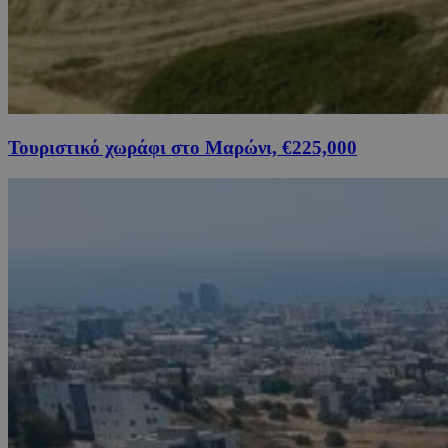
Τουριστικό χωράφι στο Μαρώνι, €225,000