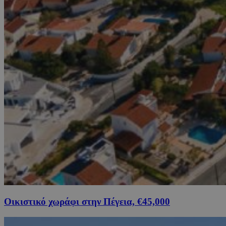
Οικιστικό χωράφι στην Πέγεια, €45,000