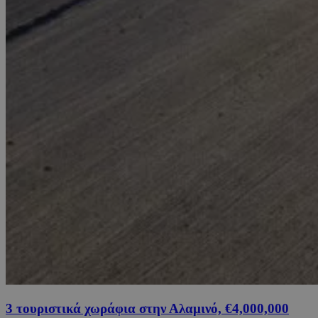
3 τουριστικά χωράφια στην Αλαμινό, €4,000,000