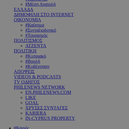
#Μέση Ανατολή
ΕΛΛΑΔΑ
ΔΗΜΟΦΙΛΗ ΣΤΟ INTERNET
ΟΙΚΟΝΟΜΙΑ
#Καύσιμα
#Συνταξιοδοτικό
#Τουρισμός
ΠΟΛΙΤΙΣΜΟΣ
ΑΤΖΕΝΤΑ
ΠΟΛΙΤΙΚΗ
#Κυπριακό
#Βουλή
#Κυβέρνηση
ΑΠΟΨΕΙΣ
VIDEOS & PODCASTS
TV ΟΔΗΓΟΣ
PHILENEWS NETWORK
EN.PHILENEWS.COM
LIKE
GOAL
ΧΡΥΣΕΣ ΣΥΝΤΑΓΕΣ
KARIERA
IN-CYPRUS PROPERTY
#Καιρός