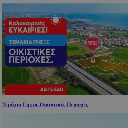
Τεμάχια Γης σε Οικιστικές Περιοχές