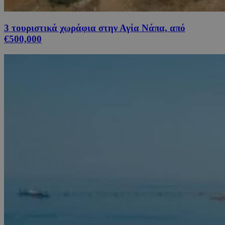
3 τουριστικά χωράφια στην Αγία Νάπα, από
€500,000