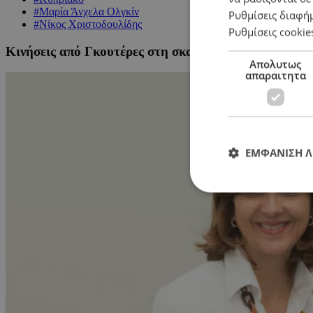
#Μαρία Άνχελα Ολγκίν
Ρυθμίσεις διαφή
#Νίκος Χριστοδουλίδης
Ρυθμίσεις cookie
Κινήσεις από Γκουτέρες στη σκακιέρα του Κυπριακο
Απολυτως
απαραιτητα
ΕΜΦΑΝΙΣΗ 