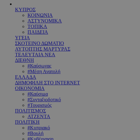
ΚΥΠΡΟΣ
ΚΟΙΝΩΝΙΑ
ΑΣΤΥΝΟΜΙΚΑ
ΤΟΠΙΚΑ
ΠΑΙΔΕΙΑ
ΥΓΕΙΑ
ΣΚΟΤΕΙΝΟ ΔΩΜΑΤΙΟ
ΑΥΤΟΠΤΗΣ ΜΑΡΤΥΡΑΣ
ΤΕΛΕΥΤΑΙΑ ΝΕΑ
ΔΙΕΘΝΗ
#Καύσωνας
#Μέση Ανατολή
ΕΛΛΑΔΑ
ΔΗΜΟΦΙΛΗ ΣΤΟ INTERNET
ΟΙΚΟΝΟΜΙΑ
#Καύσιμα
#Συνταξιοδοτικό
#Τουρισμός
ΠΟΛΙΤΙΣΜΟΣ
ΑΤΖΕΝΤΑ
ΠΟΛΙΤΙΚΗ
#Κυπριακό
#Βουλή
#Κυβέρνηση