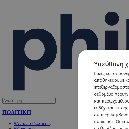
Υπεύθυνη χ
Εμείς και οι συν
αποθηκεύουμε κα
επεξεργαζόμαστε
δεδομένα περιήγη
και περιεχομένο
ενδέχεται επίσης
ΠΟΛΙΤΙΚΗ
συμπεριλαμβανομ
συσκευής. Οι επι
#Αντόνιο Γκουτέρες
να βασίζονται σε
#Κυπριακό