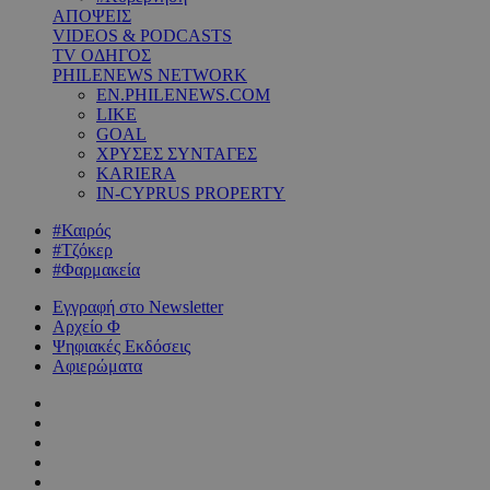
ΑΠΟΨΕΙΣ
VIDEOS & PODCASTS
TV ΟΔΗΓΟΣ
PHILENEWS NETWORK
EN.PHILENEWS.COM
LIKE
GOAL
ΧΡΥΣΕΣ ΣΥΝΤΑΓΕΣ
KARIERA
IN-CYPRUS PROPERTY
#Καιρός
#Τζόκερ
#Φαρμακεία
Εγγραφή στο Newsletter
Αρχείο Φ
Ψηφιακές Εκδόσεις
Αφιερώματα