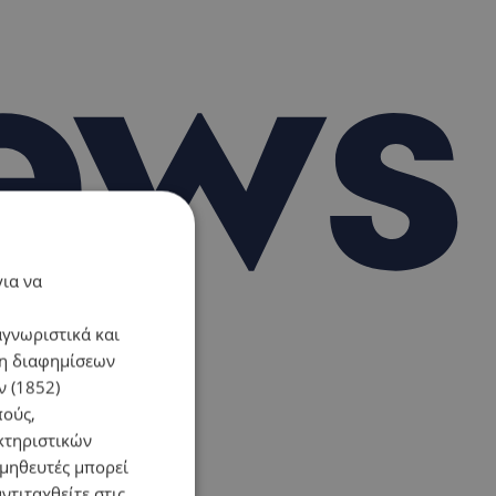
για να
αγνωριστικά και
ση διαφημίσεων
 (1852)
πούς,
κτηριστικών
ομηθευτές μπορεί
ντιταχθείτε στις