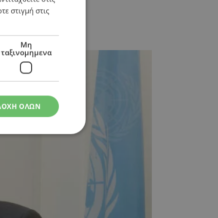
τε στιγμή στις
Μη
ταξινομημενα
ΔΟΧΗ ΟΛΩΝ