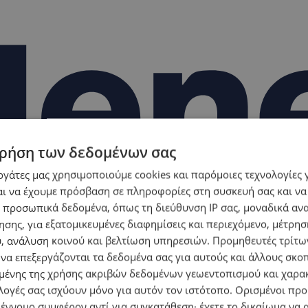
ρήση των δεδομένων σας
εργάτες μας χρησιμοποιούμε cookies και παρόμοιες τεχνολογίες 
ι να έχουμε πρόσβαση σε πληροφορίες στη συσκευή σας και να
 προσωπικά δεδομένα, όπως τη διεύθυνση IP σας, μοναδικά αν
σης, για εξατομικευμένες διαφημίσεις και περιεχόμενο, μέτρη
υ, ανάλυση κοινού και βελτίωση υπηρεσιών.
Προμηθευτές τρίτων
 να επεξεργάζονται τα δεδομένα σας για αυτούς και άλλους σκο
ένης της χρήσης ακριβών δεδομένων γεωεντοπισμού και χαρα
λογές σας ισχύουν μόνο για αυτόν τον ιστότοπο. Ορισμένοι πρ
 έννομο συμφέρον αντί για συγκατάθεση· έχετε το δικαίωμα να α