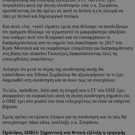
συγκαλέσει αυτή την άτυπη συνάντηση» είπε ο κ. Στεφάνου,
προσθέτοντας ότι θα πρέπει σε αυτό το δείπνο η ε/κ πλευρά να
πάει με θετικό και δημιουργικό πνεύμα.
Και αυτό, είπε, «γιατί είμαστε εμείς που θέλουμε να αποδείξουμε
ότι πράγματι θέλουμε να τερματιστεί το μακροβιότερο αδιέξοδο
που υπάρχει ποτέ στο Κυπριακό και να επαναρχίσουν οι
διαπραγματεύσεις από το σημείο που διακόπηκαν το 2017 στο
Κραν Μοντανά και να εκφράσουμε ετοιμότητα για διαπραγμάτευση
στη βάση του πλαισίου Γκουτέρες διαφυλάσσοντας όλες τις
επιτευχθείσες συγκλίσεις».
Ανέφερε ότι μετά το πέρας της συνάντησης αυτής θα
επανέλθουν στο Εθνικό Συμβούλιο θα αξιολογήσουν το τι έχει
διαμοιφθεί στη συνάντηση και να δουν πως να συνεχίσουν.
Το λέω, πρόσθεσε, διότι από τη στιγμή που ο ΓΓ του ΟΗΕ έχει
αποφασίσει να συγκαλέσει αυτή τη άτυπη συνάντηση σημαίνει ότι
ο ΟΗΕ έχει στο μυαλό του ποια ενδεχομένως να είναι τα επόμενα
βήματα.
Εμείς πρέπει να είμαστε έτοιμοι για τη συνάντηση και το πώς θα
συνεχίσουμε πάρα κάτω, κατέληξε ο κ. Στεφάνου.
Πρόεδρος ΔΗΚΟ: Σημαντική και θετική εξέλιξη η τριμερής