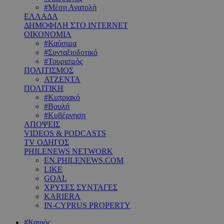
#Μέση Ανατολή
ΕΛΛΑΔΑ
ΔΗΜΟΦΙΛΗ ΣΤΟ INTERNET
ΟΙΚΟΝΟΜΙΑ
#Καύσιμα
#Συνταξιοδοτικό
#Τουρισμός
ΠΟΛΙΤΙΣΜΟΣ
ΑΤΖΕΝΤΑ
ΠΟΛΙΤΙΚΗ
#Κυπριακό
#Βουλή
#Κυβέρνηση
ΑΠΟΨΕΙΣ
VIDEOS & PODCASTS
TV ΟΔΗΓΟΣ
PHILENEWS NETWORK
EN.PHILENEWS.COM
LIKE
GOAL
ΧΡΥΣΕΣ ΣΥΝΤΑΓΕΣ
KARIERA
IN-CYPRUS PROPERTY
#Καιρός