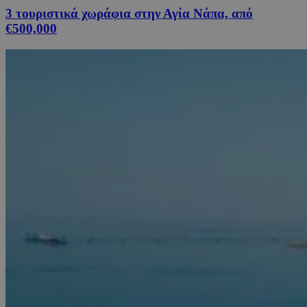
3 τουριστικά χωράφια στην Αγία Νάπα, από
€500,000