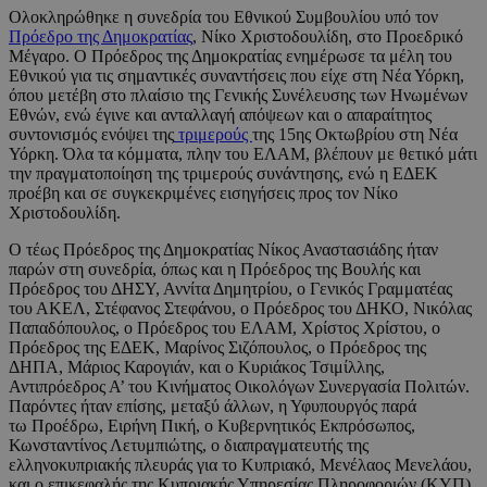
Ολοκληρώθηκε η συνεδρία του Εθνικού Συμβουλίου υπό τον
Πρόεδρο της Δημοκρατίας
, Νίκο Χριστοδουλίδη, στο Προεδρικό
Μέγαρο. Ο Πρόεδρος της Δημοκρατίας ενημέρωσε τα μέλη του
Εθνικού για τις σημαντικές συναντήσεις που είχε στη Νέα Υόρκη,
όπου μετέβη στο πλαίσιο της Γενικής Συνέλευσης των Ηνωμένων
Εθνών, ενώ έγινε και ανταλλαγή απόψεων και ο απαραίτητος
συντονισμός ενόψει της
τριμερούς
της 15ης Οκτωβρίου στη Νέα
Υόρκη. Όλα τα κόμματα, πλην του ΕΛΑΜ, βλέπουν με θετικό μάτι
την πραγματοποίηση της τριμερούς συνάντησης, ενώ η ΕΔΕΚ
προέβη και σε συγκεκριμένες εισηγήσεις προς τον Νίκο
Χριστοδουλίδη.
Ο τέως Πρόεδρος της Δημοκρατίας Νίκος Αναστασιάδης ήταν
παρών στη συνεδρία, όπως και η Πρόεδρος της Βουλής και
Πρόεδρος του ΔΗΣΥ, Αννίτα Δημητρίου, ο Γενικός Γραμματέας
του ΑΚΕΛ, Στέφανος Στεφάνου, ο Πρόεδρος του ΔΗΚΟ, Νικόλας
Παπαδόπουλος, ο Πρόεδρος του ΕΛΑΜ, Χρίστος Χρίστου, ο
Πρόεδρος της ΕΔΕΚ, Μαρίνος Σιζόπουλος, ο Πρόεδρος της
ΔΗΠΑ, Μάριος Καρογιάν, και ο Κυριάκος Τσιμίλλης,
Αντιπρόεδρος Α’ του Κινήματος Οικολόγων Συνεργασία Πολιτών.
Παρόντες ήταν επίσης, μεταξύ άλλων, η Υφυπουργός παρά
τω Προέδρω, Ειρήνη Πική, ο Κυβερνητικός Εκπρόσωπος,
Κωνσταντίνος Λετυμπιώτης, ο διαπραγματευτής της
ελληνοκυπριακής πλευράς για το Κυπριακό, Μενέλαος Μενελάου,
και ο επικεφαλής της Κυπριακής Υπηρεσίας Πληροφοριών (ΚΥΠ),