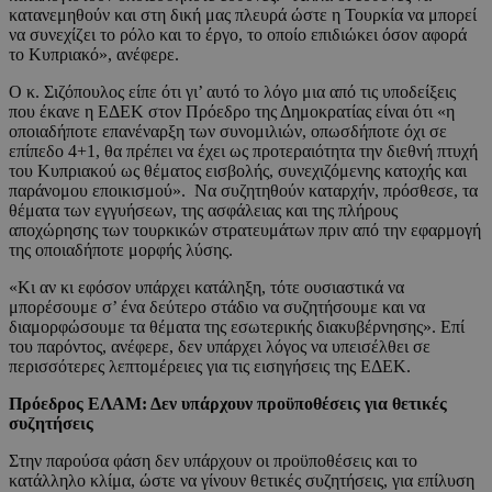
κατανεμηθούν και στη δική μας πλευρά ώστε η Τουρκία να μπορεί
να συνεχίζει το ρόλο και το έργο, το οποίο επιδιώκει όσον αφορά
το Κυπριακό», ανέφερε.
Ο κ. Σιζόπουλος είπε ότι γι’ αυτό το λόγο μια από τις υποδείξεις
που έκανε η ΕΔΕΚ στον Πρόεδρο της Δημοκρατίας είναι ότι «η
οποιαδήποτε επανέναρξη των συνομιλιών, οπωσδήποτε όχι σε
επίπεδο 4+1, θα πρέπει να έχει ως προτεραιότητα την διεθνή πτυχή
του Κυπριακού ως θέματος εισβολής, συνεχιζόμενης κατοχής και
παράνομου εποικισμού». Να συζητηθούν καταρχήν, πρόσθεσε, τα
θέματα των εγγυήσεων, της ασφάλειας και της πλήρους
αποχώρησης των τουρκικών στρατευμάτων πριν από την εφαρμογή
της οποιαδήποτε μορφής λύσης.
«Κι αν κι εφόσον υπάρχει κατάληξη, τότε ουσιαστικά να
μπορέσουμε σ’ ένα δεύτερο στάδιο να συζητήσουμε και να
διαμορφώσουμε τα θέματα της εσωτερικής διακυβέρνησης». Επί
του παρόντος, ανέφερε, δεν υπάρχει λόγος να υπεισέλθει σε
περισσότερες λεπτομέρειες για τις εισηγήσεις της ΕΔΕΚ.
Πρόεδρος ΕΛΑΜ: Δεν υπάρχουν προϋποθέσεις για θετικές
συζητήσεις
Στην παρούσα φάση δεν υπάρχουν οι προϋποθέσεις και το
κατάλληλο κλίμα, ώστε να γίνουν θετικές συζητήσεις, για επίλυση