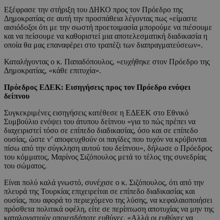
Εξέφρασε την στήριξη του ΔΗΚΟ προς τον Πρόεδρο της
Δημοκρατίας σε αυτή την προσπάθεια λέγοντας πως «είμαστε
αισιόδοξοι ότι με την σωστή προετοιμασία μπορούμε να πιέσουμε
και να πείσουμε να καθοριστεί μια αποτελεσματική διαδικασία η
οποία θα μας επαναφέρει στο τραπέζι των διαπραγματεύσεων».
Καταλήγοντας ο κ. Παπαδόπουλος, «ευχήθηκε στον Πρόεδρο της
Δημοκρατίας, «κάθε επιτυχία».
Πρόεδρος ΕΔΕΚ: Εισηγήσεις προς τον Πρόεδρο ενόψει
δείπνου
Συγκεκριμένες εισηγήσεις κατέθεσε η ΕΔΕΕΚ στο Εθνικό
Συμβούλιο ενόψει του άτυπου δείπνου «για το πώς πρέπει να
διαχειριστεί τόσο σε επίπεδο διαδικασίας, όσο και σε επίπεδο
ουσίας, ώστε ν’ αποφευχθούν οι παγίδες που τυχόν να κρύβονται
πίσω από την σύγκληση αυτού του δείπνου», δήλωσε ο Πρόεδρος
του κόμματος, Μαρίνος Σιζόπουλος μετά το τέλος της συνεδρίας
του σώματος.
Είναι πολύ καλά γνωστό, συνέχισε ο κ. Σιζόπουλος, ότι από την
πλευρά της Τουρκίας επιχειρείται σε επίπεδο διαδικασίας και
ουσίας, που αφορά το περιεχόμενο της λύσης, να κεφαλαιοποιήσει
πρόσθετα πολιτικά οφέλη, είτε σε περίπτωση αποτυχίας να μην της
καταλογιστούν οποιεσδήποτε ευθύνες. «Αλλά οι ευθύνες να