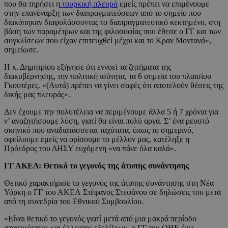
που θα τηρήσει η
τουρκική πλευρά
εμείς πρέπει να επιμένουμε
στην επανέναρξη των διαπραγματεύσεων από το σημείο που
διακόπηκαν διαφυλάσσοντας το διαπραγματευτικό κεκτημένο, στη
βάση των παραμέτρων και της φιλοσοφίας που έθεσε ο ΓΓ και των
συγκλίσεων που είχαν επιτευχθεί μέχρι και το Κραν Μοντανά»,
σημείωσε.
Η κ. Δημητρίου εξήγησε ότι εννοεί τα ζητήματα της
διακυβέρνησης, την πολιτική ισότητα, τα 6 σημεία του πλαισίου
Γκουτέρες. «(Αυτά) πρέπει να γίνει σαφές ότι αποτελούν θέσεις της
δικής μας πλευράς».
Δεν έχουμε την πολυτέλεια να περιμένουμε άλλα 5 ή 7 χρόνια για
ν’ αναζητήσουμε λύση, γιατί θα είναι πολύ αργά. Σ’ ένα ρευστό
σκηνικό που αναδιατάσσεται ταχύτατα, όπως το σημερινό,
οφείλουμε εμείς να ορίσουμε το μέλλον μας, κατέληξε η
Πρόεδρος του ΔΗΣΥ ευχόμενη «να πάνε όλα καλά».
ΓΓ ΑΚΕΛ: Θετικό το γεγονός της άτυπης συνάντησης
Θετικό χαρακτήρισε το γεγονός της άτυπης συνάντησης στη Νέα
Υόρκη ο ΓΓ του ΑΚΕΛ Στέφανος Στεφάνου σε δηλώσεις του μετά
από τη συνεδρία του Εθνικού Συμβουλίου.
«Είναι θετικό το γεγονός γιατί μετά από μια μακρά περίοδο
στασιμότητας και έλλειψης εξελίξεων, ο ΓΓ του ΟΗΕ έχει