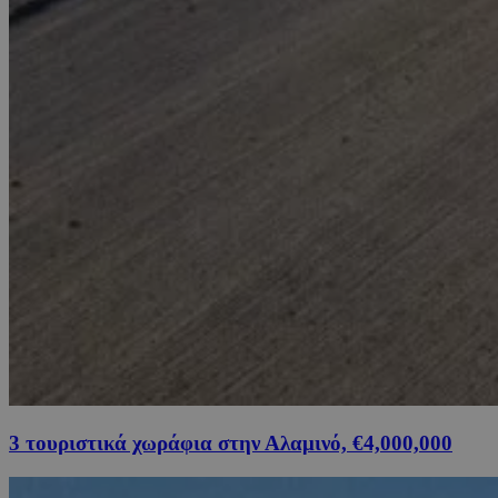
3 τουριστικά χωράφια στην Αλαμινό, €4,000,000