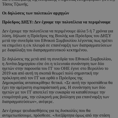
Τάσος Τζιωνής.
Οι δηλώσεις των πολιτικών αρχηγών
Πρόεδρος ΔΗΣΥ: Δεν έχουμε την πολυτέλεια να περιμένουμε
Δεν έχουμε την πολυτέλεια να περιμένουμε άλλα 5 ή 7 χρόνια για
λύση, δήλωσε η Πρόεδρος της Βουλής και Πρόεδρος του ΔΗΣΥ
μετά την συνεδρία του Εθνικού Συμβουλίου λέγοντας πως πρέπει
να επιμείνει η ε/κ πλευρά σε επανέναρξη των διαπραγματεύσεων
με διαφύλαξη του διαπραγματευτικού κεκτημένου.
Σε δηλώσεις της μετά από τη συνεδρία του Εθνικού Συμβουλίου,
η Αννίτα Δημητρίου είπε ότι η τελευταία συνάντηση των δύο
ηγετών στην παρουσία του ΓΓ του ΟΗΕ έγινε στο Βερολίνο το
2019 και από αυτή τη σκοπιά θεωρεί πολύ σημαντική την
πρόκληση από τον ΓΓ και ορθά ο Πρόεδρος της
Δημοκρατίας ανταποκρίθηκε θετικά. «Σε αυτή την προσπάθεια θα
έχει την αμέριστη συμπαράστασή μας. Η συνάντηση των δύο
ηγετών με τον ΓΓ αποτελεί την ευκαιρία να καταθέσουμε την
ετοιμότητά μας, την ειλικρινή μας βούληση για επανέναρξη των
διαπραγματεύσεων», ανέφερε.
Δεν έχουμε ψευδαισθήσεις για τις δυσκολίες που θα
αντιμετωπίσουμε, πρόσθεσε. «Ανεξάρτητα όμως από την στάση