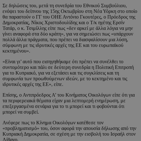
Σε δηλώσεις του, μετά τη συνεδρία του Εθνικού Συμβούλιου,
ενόψει του δείπνου της 15ης Οκτωβρίου στη Νέα Υόρκη στο οποίο
θα παραστούν ο ΓΓ του ΟΗΕ Αντόνιο Γκουτέρες, ο Πρόεδρος της
Δημοκρατίας, Νίκος Χριστοδουλίδης και ο Τ/κ ηγέτης Ερσίν
Τατάρ, ο κ. Τσιμίλλης είπε πως «δεν αρκεί με άλλα λόγια να μην
γίνει αναφορά στα δύο κράτη», για να σημειώσει πως «υπάρχουν
πολλά άλλα πράγματα, που πρέπει να διασφαλίσουν μια λύση,
σύμφωνη με τις ιδρυτικές αρχές της ΕΕ και του ευρωπαϊκού
κεκτημένου».
«Είναι γι’ αυτό που εισηγηθήκαμε ότι πρέπει να συνέλθει το
συντομότερο και πάλι σε δεύτερη συνεδρία η Πολιτική Επιτροπή
για το Κυπριακό, για να εξετάσει και τις συγκλίσεις και τη
συμφωνία των προωθούμενων ιδεών, με το κεκτημένο και τις
ιδρυτικές αρχές της ΕΕ», είπε.
Επίσης, ο Αντιπρόεδρος Α’ του Κινήματος Οικολόγων είπε ότι για
τα περιφερειακά θέματα είχαν μια λεπτομερή ενημέρωση, με
επεξεργασμένα σενάρια για το τι μπορεί και τι φοβούνται ότι
μπορεί να συμβεί.
Ανέφερε πως το Κίνημα Οικολόγων κατέθεσε τον
«προβληματισμό» του, όσον αφορά την απουσία δήλωσης από την
Κυπριακή Δημοκρατία, σε σχέση με την εισβολή του Ισραήλ στον
Λίβανο.