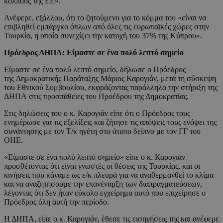
κόλπους της ΕΕ».
Ανέφερε, εξάλλου, ότι το ζητούμενο για το κόμμα του «είναι να
επιβληθεί εμπάργκο όπλων από όλες τις ευρωπαϊκές χώρες στην
Τουρκία, η οποία συνεχίζει την κατοχή του 37% της Κύπρου».
Πρόεδρος ΔΗΠΑ: Είμαστε σε ένα πολύ λεπτό σημείο
Είμαστε σε ένα πολύ λεπτό σημείο, δήλωσε ο Πρόεδρος
της Δημοκρατικής Παράταξης Μάριος Καρογιάν, μετά τη σύσκεψη
του Εθνικού Συμβουλίου, εκφράζοντας παράλληλα την στήριξη της
ΔΗΠΑ στις προσπάθειες του Προέδρου της Δημοκρατίας.
Στις δηλώσεις του ο κ. Καρογιάν είπε ότι ο Πρόεδρος τους
ενημέρωσε για τις εξελίξεις και ζήτησε τις απόψεις τους ενόψει της
συνάντησης με τον Τ/κ ηγέτη στο άτυπο δείπνο με τον ΓΓ του
ΟΗΕ.
«Είμαστε σε ένα πολύ λεπτό σημείο» είπε ο κ. Καρογιάν
προσθέτοντας ότι είναι γνωστές οι θέσεις της Τουρκίας, και οι
κινήσεις που κάναμε ως ε/κ πλευρά για να αναθερμανθεί το κλίμα
και να αναζητήσουμε την επανέναρξη των διαπραγματεύσεων,
λέγοντας ότι δεν ήταν εύκολο εγχείρημα αυτό που επιχείρησε ο
Πρόεδρος όλη αυτή την περίοδο.
Η ΔΗΠΑ, είπε ο κ. Καρογιάν, έθεσε τις εισηγήσεις της και ανέφερε