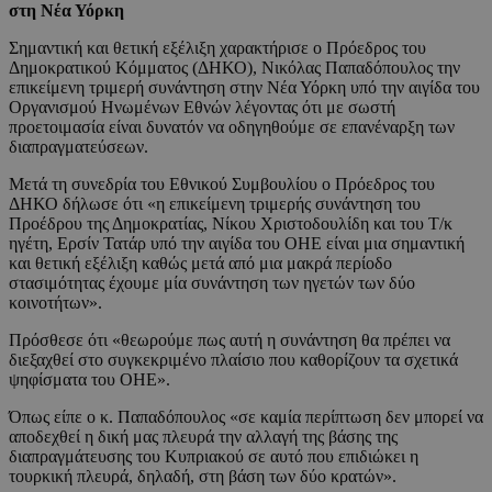
στη Νέα Υόρκη
Σημαντική και θετική εξέλιξη χαρακτήρισε ο Πρόεδρος του
Δημοκρατικού Κόμματος (ΔΗΚΟ), Νικόλας Παπαδόπουλος την
επικείμενη τριμερή συνάντηση στην Νέα Υόρκη υπό την αιγίδα του
Οργανισμού Ηνωμένων Εθνών λέγοντας ότι με σωστή
προετοιμασία είναι δυνατόν να οδηγηθούμε σε επανέναρξη των
διαπραγματεύσεων.
Μετά τη συνεδρία του Εθνικού Συμβουλίου ο Πρόεδρος του
ΔΗΚΟ δήλωσε ότι «η επικείμενη τριμερής συνάντηση του
Προέδρου της Δημοκρατίας, Νίκου Χριστοδουλίδη και του Τ/κ
ηγέτη, Ερσίν Τατάρ υπό την αιγίδα του ΟΗΕ είναι μια σημαντική
και θετική εξέλιξη καθώς μετά από μια μακρά περίοδο
στασιμότητας έχουμε μία συνάντηση των ηγετών των δύο
κοινοτήτων».
Πρόσθεσε ότι «θεωρούμε πως αυτή η συνάντηση θα πρέπει να
διεξαχθεί στο συγκεκριμένο πλαίσιο που καθορίζουν τα σχετικά
ψηφίσματα του ΟΗΕ».
Όπως είπε ο κ. Παπαδόπουλος «σε καμία περίπτωση δεν μπορεί να
αποδεχθεί η δική μας πλευρά την αλλαγή της βάσης της
διαπραγμάτευσης του Κυπριακού σε αυτό που επιδιώκει η
τουρκική πλευρά, δηλαδή, στη βάση των δύο κρατών».