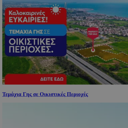
Τεμάχια Γης σε Οικιστικές Περιοχές