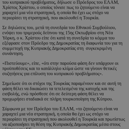
του κυπριακού προβλήματος, δήλωσε ο Πρόεδρος του ΕΛΑΜ,
Χρίστος Χρίστου, ο οποίος τόνισε πως το ζητούμενο είναι να
χαραχτεί μια νέα στρατηγική, η οποία θα έχει ως στόχο να
περιορίσει τη στρατηγική, που ακολουθεί η Τουρκία.
Σε δηλώσεις του, μετά τη συνεδρία του Εθνικού Συμβούλιου,
ενόψει του τριμερούς δείπνου της 15ης Οκτωβρίου στη Νέα
Υόρκη, ο κ. Χρίστου είπε ότι κατά τη συνεδρία το κόμμα του
εξέφρασε στον Πρόεδρο της Δημοκρατίας τη διαφωνία του για τη
συμμετοχή της Κυπριακής Δημοκρατίας στη συγκεκριμένη
συνάντηση.
«Πιστεύουμε», είπε, «ότι στην παρούσα φάση δεν υπάρχουν οι
προϋποθέσεις και το κατάλληλο κλίμα ώστε να γίνουν θετικές
συζητήσεις για επίλυση του κυπριακού προβλήματος».
Σημείωσε ότι οι στόχοι της Τουρκίας παραμένουν και σε αυτή τη
φάση θέλει να δικαιώσει τα τετελεσμένα της κατοχής και της
εισβολής, ενώ πρόσθεσε ότι σε δεύτερη φάση θέλει να
προχωρήσει σταδιακά σε πλήρη τουρκοποίηση της Κύπρου.
Σύμφωνα με τον Πρόεδρο του ΕΛΑΜ, «το ζητούμενο είναι να
χαραχτεί μια νέα στρατηγική, η οποία θα έχει ως στόχο να
περιορίσει τη στρατηγική που ακολουθεί η Τουρκία και πρωτίστως
να αξιοποιήσει τη θέση της Κυπριακής Δημοκρατίας μέσα στους