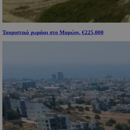
Τουριστικό χωράφι στο Μαρώνι, €225,000