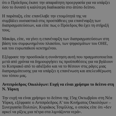
ότι ο Πρόεδρος έκανε την απαραίτητη προεργασία για να υπάρξει
όσο το δυνατό η καλύτερη διαδικασία στο άτύπο δείπνο.
Η παράταξη, είπε επανέλαβε την ετοιμότητά της να
συμβάλει ουσιαστικά στις προσπάθειες για επανέναρξη των
διαπραγματεύσεων, και είπε πως ο Πρόεδρος θα έχει τη στήριξή
τους.
Μακάρι, είπε, να γίνει η επανέναρξη των διαπραγματεύσεων στη
βάση του συμφωνημένου πλαισίου, των ψηφισμάτων του ΟΗΕ,
και του ευρωπαϊκού κεκτημένου.
Εξέφρασε την προσδοκία η συνάντηση αυτή που πραγματοποιείται
μετά από χρόνια να δημιουργήσει τις προϋποθέσεις για να βγάλουν
το Κυπριακό από το αδιέξοδο και να το θέσουν στις ράγες μιας
διαπραγμάτευσης για να υπάρξει η επανένωση και απελευθέρωση
του τόπου μας.
Αντιπρόεδρος Οικολόγων: Ευχή να είναι χρήσιμο το δείπνο στη
Ν. Υόρκη
Την ευχή να είναι χρήσιμο το δείπνο της 15ης Οκτωβρίου στη Νέα
Υόρκη, εξέφρασε ο Αντιπρόεδρος Α’ του Κινήματος Οικολόγων –
Συνεργασία Πολιτών, Κυριάκος Τσιμίλλης, ο οποίος είπε ότι «δεν
αρκεί να ρίξεις μια πέτρα στα λιμνάζοντα νερά».