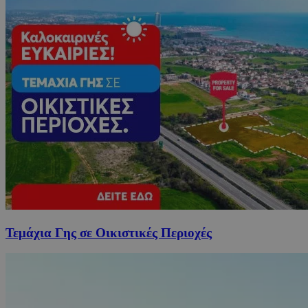
Τεμάχια Γης σε Οικιστικές Περιοχές