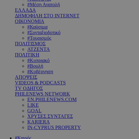
#Μέση Ανατολή
ΕΛΛΑΔΑ
ΔΗΜΟΦΙΛΗ ΣΤΟ INTERNET
ΟΙΚΟΝΟΜΙΑ
#Καύσιμα
#Συνταξιοδοτικό
#Τουρισμός
ΠΟΛΙΤΙΣΜΟΣ
ΑΤΖΕΝΤΑ
ΠΟΛΙΤΙΚΗ
#Κυπριακό
#Βουλή
#Κυβέρνηση
ΑΠΟΨΕΙΣ
VIDEOS & PODCASTS
TV ΟΔΗΓΟΣ
PHILENEWS NETWORK
EN.PHILENEWS.COM
LIKE
GOAL
ΧΡΥΣΕΣ ΣΥΝΤΑΓΕΣ
KARIERA
IN-CYPRUS PROPERTY
#Καιρός