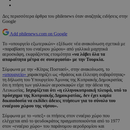
Δες περισσότερα άρθρα του philenews όταν αναζητάς ειδήσεις στην
Google
Add philenews.com on Google
Το «υπουργείο εξωτερικών» εξέδωσε νέα ανακοίνωση σχετικά με
«παραβίαση του εναέριου χώρου» από γαλλικά μαχητικά
αεροσκάφη, εκφράζοντας ετοιμότητα
«να λάβει όλα τα
απαραίτητα μέτρα σε συνεργασία» με την Τουρκία.
Σύμφωνα με την «Κίπρις Ποστασί», στην ανακοίνωση, το
«υπουργείο»
χαρακτηρίζει ως «θράσος και έλλειψη σοβαρότητας»
τη δήλωση του Υπουργείου Άμυνας της Κυπριακής Δημοκρατίας
ότι η πτήση των γαλλικών αεροσκαφών είχε την άδεια της
Λευκωσίας.
Ισχυρίζεται ότι «η ελληνοκυπριακή πλευρά, υπό το
πρόσχημα της Κυπριακής Δημοκρατίας, δεν έχει καμία
δικαιοδοσία να εκδίδει άδειες πτήσεων για το σύνολο του
εναέριου χώρου της νήσου».
Σύμφωνα με το «υπεξ» οι πτήσεις στον εναέριο χώρο που
ελέγχεται από το ψευδοκράτος πραγματοποιούνται από το 1977
στον «εναέριο χώρο» του παράνομου αεροδρομίου και