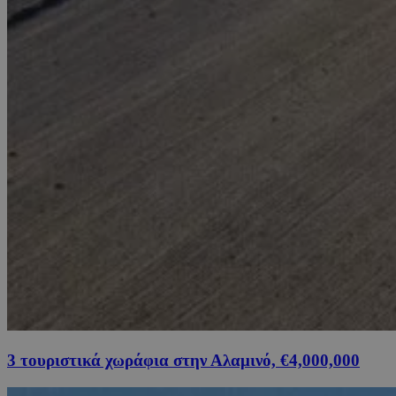
3 τουριστικά χωράφια στην Αλαμινό, €4,000,000