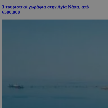
3 τουριστικά χωράφια στην Αγία Νάπα, από
€500,000