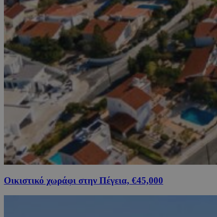
Οικιστικό χωράφι στην Πέγεια, €45,000