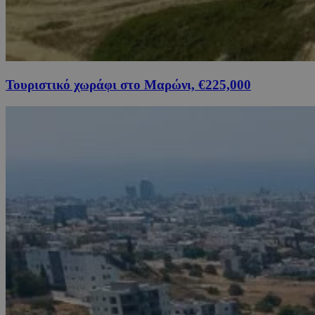
Τουριστικό χωράφι στο Μαρώνι, €225,000