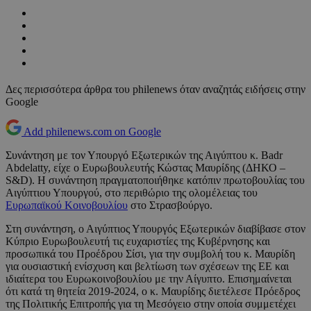
Δες περισσότερα άρθρα του philenews όταν αναζητάς ειδήσεις στην
Google
Add philenews.com on Google
Συνάντηση με τον Υπουργό Εξωτερικών της Αιγύπτου κ. Badr
Abdelatty, είχε ο Ευρωβουλευτής Κώστας Μαυρίδης (ΔΗΚΟ –
S&D). Η συνάντηση πραγματοποιήθηκε κατόπιν πρωτοβουλίας του
Αιγύπτιου Υπουργού, στο περιθώριο της ολομέλειας του
Ευρωπαϊκού Κοινοβουλίου
στο Στρασβούργο.
Στη συνάντηση, ο Αιγύπτιος Υπουργός Εξωτερικών διαβίβασε στον
Κύπριο Ευρωβουλευτή τις ευχαριστίες της Κυβέρνησης και
προσωπικά του Προέδρου Σίσι, για την συμβολή του κ. Μαυρίδη
για ουσιαστική ενίσχυση και βελτίωση των σχέσεων της ΕΕ και
ιδιαίτερα του Ευρωκοινοβουλίου με την Αίγυπτο. Επισημαίνεται
ότι κατά τη θητεία 2019-2024, ο κ. Μαυρίδης διετέλεσε Πρόεδρος
της Πολιτικής Επιτροπής για τη Μεσόγειο στην οποία συμμετέχει