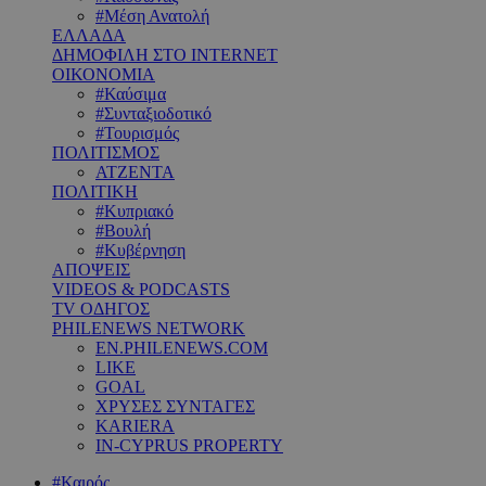
#Μέση Ανατολή
ΕΛΛΑΔΑ
ΔΗΜΟΦΙΛΗ ΣΤΟ INTERNET
ΟΙΚΟΝΟΜΙΑ
#Καύσιμα
#Συνταξιοδοτικό
#Τουρισμός
ΠΟΛΙΤΙΣΜΟΣ
ΑΤΖΕΝΤΑ
ΠΟΛΙΤΙΚΗ
#Κυπριακό
#Βουλή
#Κυβέρνηση
ΑΠΟΨΕΙΣ
VIDEOS & PODCASTS
TV ΟΔΗΓΟΣ
PHILENEWS NETWORK
EN.PHILENEWS.COM
LIKE
GOAL
ΧΡΥΣΕΣ ΣΥΝΤΑΓΕΣ
KARIERA
IN-CYPRUS PROPERTY
#Καιρός