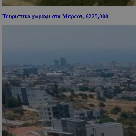
Τουριστικό χωράφι στο Μαρώνι, €225,000