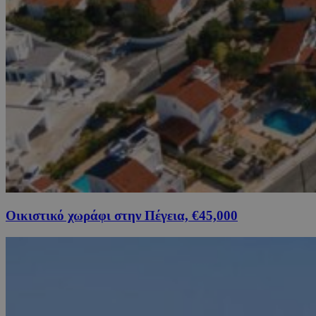
Οικιστικό χωράφι στην Πέγεια, €45,000