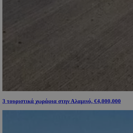
3 τουριστικά χωράφια στην Αλαμινό, €4,000,000