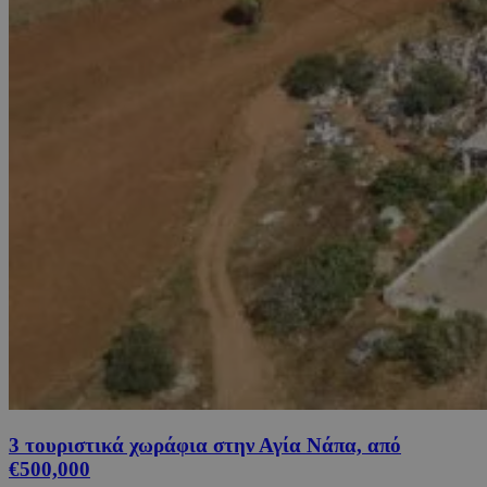
3 τουριστικά χωράφια στην Αγία Νάπα, από
€500,000