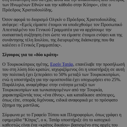
των Ηνωμένων Εθνών και την κάθοδο στην Κύπρο», είπε ο
Πρόεδρος Χριστοδουλίδης.
Όσον αφορά το διορισμό Ολγκίν ο Πρόεδρος Χριστοδουλίδης
ανέφερε: «Εμείς είμαστε έτοιμοι να υποδεχθούμε τον Προσωπικό
Απεσταλμένο του Γενικού Γραμματέα για να αρχίσουμε την
ουσιαστική συζήτηση έτσι ώστε να είμαστε έτοιμοι ενόψει και της
συνάντησης τέλη Ιουλίου, της διευρυμένης διάσκεψης που θα
καλέσει ο Γενικός Γραμματέας».
Σίγουρος για τα «δύο κράτη»
Ο Τουρκοκύπριος ηγέτης,
Ερσίν Τατάρ
, επανέλαβε την προσήλωσή
του στη λύση δύο κρατών, ισχυριζόμενος ότι η υποστήριξη σε αυτή
την πολιτική έχει ξεπεράσει το 50% μεταξύ των Τουρκοκυπρίων,
ενώ η υποστήριξη για την ομοσπονδία έχει υποχωρήσει στο 25%.
Παράλληλα, αναφέρθηκε στην ενότητα μεταξύ των
Τουρκοκυπρίων και τωνκαταγομένων από την Τουρκία,
χαρακτηρίζοντάς τους «ένα έθνος», και καταδίκασε απόπειρες,
όπως είπε, σποράς διχόνοιας, ειδικά αναφορικά με το πρόσφατο
ζήτημα της μαντίλας.
Σύμφωνα με το Γραφείο Τύπου και Πληροφορίων, όπως γράφει η
εφημερίδα “Κίπρις”, ο κ. Τατάρ υποστήριξε ότι το κατοχικό
καθεστώς είναι ένα «κράτος δικαίου» βασισμένο στις αρχές του