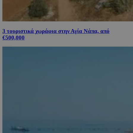
3 τουριστικά χωράφια στην Αγία Νάπα, από
€500,000