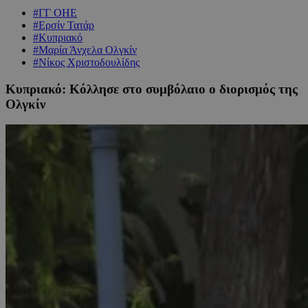
#ΓΓ ΟΗΕ
#Ερσίν Τατάρ
#Κυπριακό
#Μαρία Άνχελα Ολγκίν
#Νίκος Χριστοδουλίδης
Κυπριακό: Κόλλησε στο συμβόλαιο ο διορισμός της
Ολγκίν