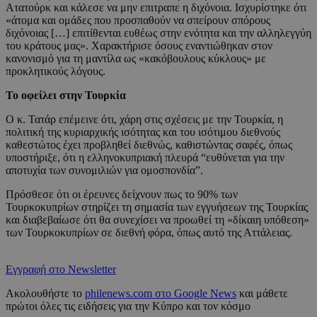
Ατατούρκ και κάλεσε να μην επιτραπε η διχόνοια. Ισχυρίστηκε ότι
«άτομα και ομάδες που προσπαθούν να σπείρουν σπόρους
διχόνοιας […] επιτίθενται ευθέως στην ενότητα και την αλληλεγγύη
του κράτους μας». Χαρακτήρισε όσους εναντιώθηκαν στον
κανονισμό για τη μαντίλα ως «κακόβουλους κύκλους» με
προκλητικούς λόγους.
Το οφείλει στην Τουρκία
Ο κ. Τατάρ επέμεινε ότι, χάρη στις σχέσεις με την Τουρκία, η
πολιτική της κυριαρχικής ισότητας και του ισότιμου διεθνούς
καθεστώτος έχει προβληθεί διεθνώς, καθιστώντας σαφές, όπως
υποστήριξε, ότι η ελληνοκυπριακή πλευρά “ευθύνεται για την
αποτυχία των συνομιλιών για ομοσπονδία”.
Πρόσθεσε ότι οι έρευνες δείχνουν πως το 90% των
Τουρκοκυπρίων στηρίζει τη σημασία των εγγυήσεων της Τουρκίας
και διαβεβαίωσε ότι θα συνεχίσει να προωθεί τη «δίκαιη υπόθεση»
των Τουρκοκυπρίων σε διεθνή φόρα, όπως αυτό της Αττάλειας.
Εγγραφή στο Newsletter
Ακολουθήστε το
philenews.com στο Google News
και μάθετε
πρώτοι όλες τις ειδήσεις για την Κύπρο και τον κόσμο