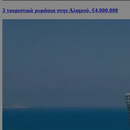
3 τουριστικά χωράφια στην Αλαμινό, €4,000,000