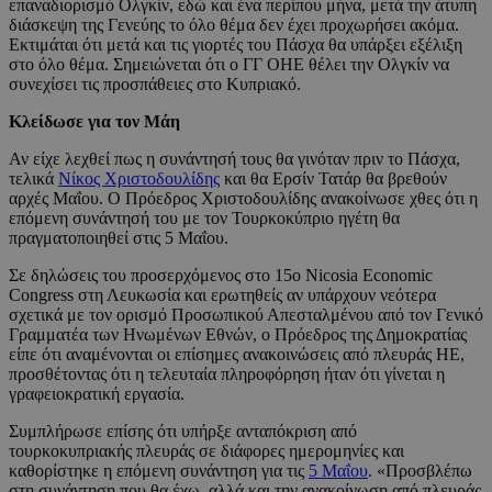
επαναδιορισμό Ολγκίν, εδώ και ένα περίπου μήνα, μετά την άτυπη
διάσκεψη της Γενεύης το όλο θέμα δεν έχει προχωρήσει ακόμα.
Εκτιμάται ότι μετά και τις γιορτές του Πάσχα θα υπάρξει εξέλιξη
στο όλο θέμα. Σημειώνεται ότι ο ΓΓ ΟΗΕ θέλει την Ολγκίν να
συνεχίσει τις προσπάθειες στο Κυπριακό.
Κλείδωσε για τον Μάη
Αν είχε λεχθεί πως η συνάντησή τους θα γινόταν πριν το Πάσχα,
τελικά
Νίκος Χριστοδουλίδης
και θα Ερσίν Τατάρ θα βρεθούν
αρχές Μαΐου. Ο Πρόεδρος Χριστοδουλίδης ανακοίνωσε χθες ότι η
επόμενη συνάντησή του με τον Τουρκοκύπριο ηγέτη θα
πραγματοποιηθεί στις 5 Μαΐου.
Σε δηλώσεις του προσερχόμενος στο 15ο Nicosia Economic
Congress στη Λευκωσία και ερωτηθείς αν υπάρχουν νεότερα
σχετικά με τον ορισμό Προσωπικού Απεσταλμένου από τον Γενικό
Γραμματέα των Ηνωμένων Εθνών, ο Πρόεδρος της Δημοκρατίας
είπε ότι αναμένονται οι επίσημες ανακοινώσεις από πλευράς ΗΕ,
προσθέτοντας ότι η τελευταία πληροφόρηση ήταν ότι γίνεται η
γραφειοκρατική εργασία.
Συμπλήρωσε επίσης ότι υπήρξε ανταπόκριση από
τουρκοκυπριακής πλευράς σε διάφορες ημερομηνίες και
καθορίστηκε η επόμενη συνάντηση για τις
5 Μαΐου
. «Προσβλέπω
στη συνάντηση που θα έχω, αλλά και την ανακοίνωση από πλευράς