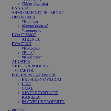
#Μέση Ανατολή
ΕΛΛΑΔΑ
ΔΗΜΟΦΙΛΗ ΣΤΟ INTERNET
ΟΙΚΟΝΟΜΙΑ
#Καύσιμα
#Συνταξιοδοτικό
#Τουρισμός
ΠΟΛΙΤΙΣΜΟΣ
ΑΤΖΕΝΤΑ
ΠΟΛΙΤΙΚΗ
#Κυπριακό
#Βουλή
#Κυβέρνηση
ΑΠΟΨΕΙΣ
VIDEOS & PODCASTS
TV ΟΔΗΓΟΣ
PHILENEWS NETWORK
EN.PHILENEWS.COM
LIKE
GOAL
ΧΡΥΣΕΣ ΣΥΝΤΑΓΕΣ
KARIERA
IN-CYPRUS PROPERTY
#Καιρός