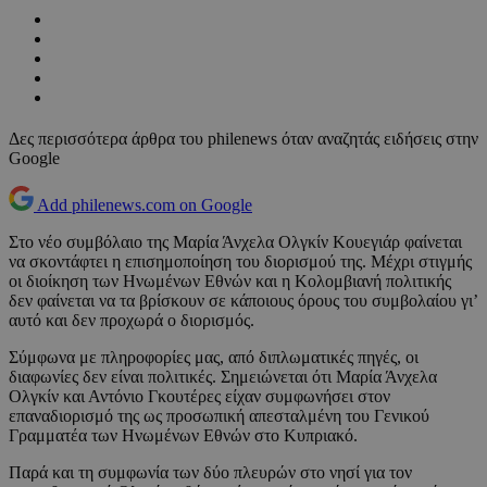
Δες περισσότερα άρθρα του philenews όταν αναζητάς ειδήσεις στην
Google
Add philenews.com on Google
Στο νέο συμβόλαιο της Μαρία Άνχελα Ολγκίν Κουεγιάρ φαίνεται
να σκοντάφτει η επισημοποίηση του διορισμού της. Μέχρι στιγμής
οι διοίκηση των Ηνωμένων Εθνών και η Κολομβιανή πολιτικής
δεν φαίνεται να τα βρίσκουν σε κάποιους όρους του συμβολαίου γι’
αυτό και δεν προχωρά ο διορισμός.
Σύμφωνα με πληροφορίες μας, από διπλωματικές πηγές, οι
διαφωνίες δεν είναι πολιτικές. Σημειώνεται ότι Μαρία Άνχελα
Ολγκίν και Αντόνιο Γκουτέρες είχαν συμφωνήσει στον
επαναδιορισμό της ως προσωπική απεσταλμένη του Γενικού
Γραμματέα των Ηνωμένων Εθνών στο Κυπριακό.
Παρά και τη συμφωνία των δύο πλευρών στο νησί για τον