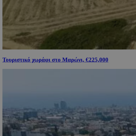
Τουριστικό χωράφι στο Μαρώνι, €225,000