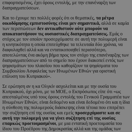
επιφορτισμένος, έχει όρους εντολής, με την επανέναρξη των
διαπραγματεύσεων.
Και το έχουμε πει πολλές φορές ότι οι θεματικές,
τα μέτρα
οικοδόμησης εμπιστοσύνης είναι μεν σημαντικά,
αλλά σε καμία
των περιπτώσεων
δεν αντικαθιστούν ούτε μπορούν να
αποκαταστήσουν τις ουσιαστικές διαπραγματεύσεις.
Εμάς ο
στόχος με τον οποίον προσερχόμαστε σε αυτή την πολυμερή είναι
η κινητικότητα η οποία επιτεύχθηκε τα τελευταία δύο χρόνια, να
διαφυλαχθεί αλλά και να εντατικοποιηθεί περισσότερο,
αποτελώντας ένα ακόμη βήμα προς τον στόχο της επανέναρξης των
διαπραγματεύσεων από το σημείο που έχουν διακοπεί εντός των
ψηφισμάτων του πλαισίου που καθορίζουν τα ψηφίσματα του
Συμβουλίου Ασφαλείας των Ηνωμένων Εθνών για οριστική
επίλυση του Κυπριακού».
Σε ερώτηση αν η κα Ολγκίν ασχολείται και με την ουσία του
Κυπριακού, όχι μόνο, με τα ΜΟΕ, ο Εκπρόσωπος είπε ότι «ως
απεσταλμένος υπό τους όρους εντολής του Γενικού Γραμματέα των
Ηνωμένων Εθνών, είναι δεδομένο και είναι δεδομένο ότι και η ίδια
η σύνθεση της πολυμερούς διάσκεψης είναι τέτοια που επιτρέπει
την συζήτηση επί της ουσίας και εμείς
προσερχόμαστε και σε
αυτή την πολυμερή για να γίνει συζήτηση επί της ουσίας
επαρκώς προετοιμασμένοι
, με μια εντατική προετοιμασία του
ίδιου του Προέδρου της Δημοκρατίας αλλά και της ομάδας των