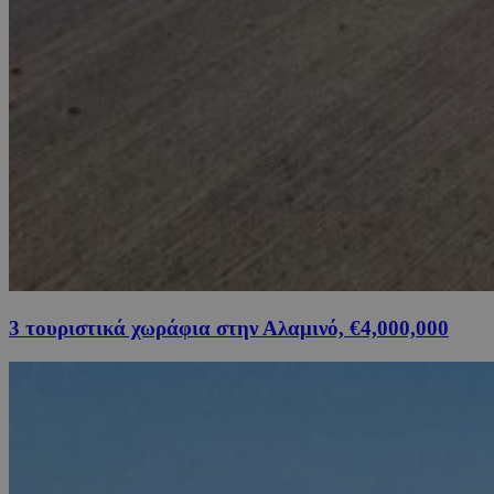
3 τουριστικά χωράφια στην Αλαμινό, €4,000,000