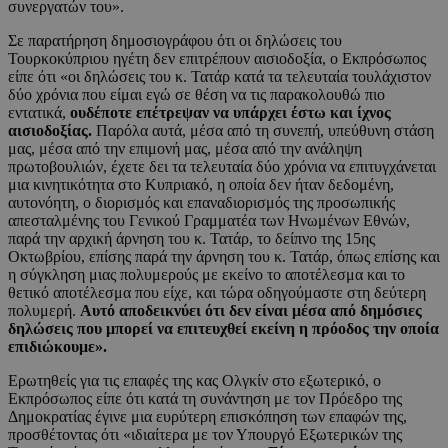
συνεργατών του».
Σε παρατήρηση δημοσιογράφου ότι οι δηλώσεις του
Τουρκοκύπριου ηγέτη δεν επιτρέπουν αισιοδοξία, ο Εκπρόσωπος
είπε ότι «οι δηλώσεις του κ. Τατάρ κατά τα τελευταία τουλάχιστον
δύο χρόνια που είμαι εγώ σε θέση να τις παρακολουθώ πιο
εντατικά,
ουδέποτε επέτρεψαν να υπάρχει έστω και ίχνος
αισιοδοξίας.
Παρόλα αυτά, μέσα από τη συνεπή, υπεύθυνη στάση
μας, μέσα από την επιμονή μας, μέσα από την ανάληψη
πρωτοβουλιών, έχετε δει τα τελευταία δύο χρόνια να επιτυγχάνεται
μια κινητικότητα στο Κυπριακό, η οποία δεν ήταν δεδομένη,
αυτονόητη, ο διορισμός και επαναδιορισμός της προσωπικής
απεσταλμένης του Γενικού Γραμματέα των Ηνωμένων Εθνών,
παρά την αρχική άρνηση του κ. Τατάρ, το δείπνο της 15ης
Οκτωβρίου, επίσης παρά την άρνηση του κ. Τατάρ, όπως επίσης και
η σύγκληση μιας πολυμερούς με εκείνο το αποτέλεσμα και το
θετικό αποτέλεσμα που είχε, και τώρα οδηγούμαστε στη δεύτερη
πολυμερή.
Αυτό αποδεικνύει ότι δεν είναι μέσα από δημόσιες
δηλώσεις που μπορεί να επιτευχθεί εκείνη η πρόοδος την οποία
επιδιώκουμε».
Ερωτηθείς για τις επαφές της κας Ολγκίν στο εξωτερικό, ο
Εκπρόσωπος είπε ότι κατά τη συνάντηση με τον Πρόεδρο της
Δημοκρατίας έγινε μια ευρύτερη επισκόπηση των επαφών της,
προσθέτοντας ότι «ιδιαίτερα με τον Υπουργό Εξωτερικών της