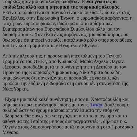
Τουρκίας ήταν μια ανταλλαγή απόψεων.
Είναι γνωστές οι
επιδιώξεις αλλά και η ρητορική της τουρκικής πλευράς.
Εκείνο το οποίο είναι σημαντικό είναι και οι επαφές που είχε στις
Βρυξέλλες, στην Ευρωπαϊκή Ένωση, ο ευρωπαϊκός παράγοντας, η
πτυχή των ευρωτουρκικών, ιδιαίτερα υπό το πρίσμα των
Συμπερασμάτων του Ευρωπαϊκού Συμβουλίου αλλά και τον
διορισμό του κ. Χαν είναι ένας παράγοντας, μια παράμετρος που
θεωρούμε ότι μπορεί να παίξει καταλυτικό ρόλο στις προσπάθειες
του Γενικού Γραμματέα των Ηνωμένων Εθνών».
Από την πλευρά της, η προσωπική απεσταλμένη του Γενικού
Γραμματέα του ΟΗΕ για το Κυπριακό, Μαρία Άνχελα Ολγκίν,
εξέφρασε αισιοδοξία μετά τη συνάντησή της τη Δευτέρα με τον
Πρόεδρο της Κυπριακής Δημοκρατίας, Νίκο Χριστοδουλίδη,
σημειώνοντας ότι συνεχίζονται οι προσπάθειες για επίτευξη
προόδου την επόμενη εβδομάδα στη διευρυμένη συνάντηση της
Νέας Υόρκης.
«Είχαμε μια πολύ καλή συνάντηση με τον κ. Χριστοδουλίδη και
σήμερα το πρωί συνάντησα επίσης με τον κ.
Τατάρ.
Δουλεύουμε
σκληρά ώστε να έχουμε κάποια αποτελέσματα την επόμενη
εβδομάδα. Θα συνεχίσω να εργάζομαι αυτό το απόγευμα και το
απόγευμα της Τετάρτης με τους διαπραγματευτές», δήλωσε η κ.
Ολγκίν στους δημοσιογράφους μετά τη συνάντηση στο Προεδρικό
Μέγαρο.