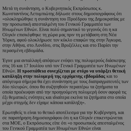
Μετά τη συνάντηση, ο Κυβερνητικός Εκπρόσωπος κ.
Κωνσταντίνος Λετυμπιώτης δήλωσε στους δημοσιογράφους ότι
«ολοκληρώθηκε η συνάντηση του Προέδρου της Δημοκρατίας με
την προσωπική απεσταλμένη του Γενικού Γραμματέα των
Ηνωμένων Εθνών. Είναι πολύ σημαντικό το γεγονός ότι η κα
Ολγκίν επισκέφθηκε τη χώρα μας πριν τη μετάβαση στη Νέα
Υόρκη, αφού ολοκλήρωσε τον κύκλο επαφών της στην Άγκυρα,
στην Αθήνα, στο Λονδίνο, στις Βρυξέλλες και στο Παρίσι την
περασμένη εβδομάδα.
Έγινε μια ανταλλαγή απόψεων ενόψει της πολυμερούς διάσκεψης
στις 16 και 17 Ιουλίου υπό τον Γενικό Γραμματέα των Ηνωμένων
Εθνών.
Η προσπάθεια συνεχίζεται με στόχο να υπάρξει θετική
κατάληξη στην πολυμερή της ερχόμενης εβδομάδας
και το
απόγευμα σήμερα θα έχει συνάντηση με τους διαπραγματευτές των
δύο πλευρών, όπου θα συζητηθούν περαιτέρω τα ζητήματα τα
οποία προέκυψαν από την προηγούμενη πολυμερή όσον αφορά τις
έξι θεματικές ενότητες και ιδιαίτερα εκείνα τα ζητήματα στο οποία
μέχρι στιγμής δεν είχαμε κάποια κατάληξη».
Ερωτηθείς τι είναι το θετικό αποτέλεσμα για την Κυβέρνηση, και
σε παρατήρηση δημοσιογράφου ότι η κα Ολγκίν επικεντρώνεται
στα ΜΟΕ, ο Εκπρόσωπος είπε ότι «ο προσωπικός απεσταλμένος
του Γενικού Γραμματέα των Ηνωμένων Εθνών είναι