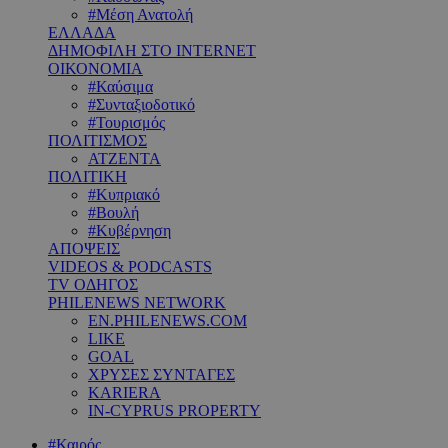
#Μέση Ανατολή
ΕΛΛΑΔΑ
ΔΗΜΟΦΙΛΗ ΣΤΟ INTERNET
ΟΙΚΟΝΟΜΙΑ
#Καύσιμα
#Συνταξιοδοτικό
#Τουρισμός
ΠΟΛΙΤΙΣΜΟΣ
ΑΤΖΕΝΤΑ
ΠΟΛΙΤΙΚΗ
#Κυπριακό
#Βουλή
#Κυβέρνηση
ΑΠΟΨΕΙΣ
VIDEOS & PODCASTS
TV ΟΔΗΓΟΣ
PHILENEWS NETWORK
EN.PHILENEWS.COM
LIKE
GOAL
ΧΡΥΣΕΣ ΣΥΝΤΑΓΕΣ
KARIERA
IN-CYPRUS PROPERTY
#Καιρός