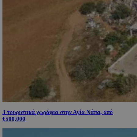
3 τουριστικά χωράφια στην Αγία Νάπα, από
€500,000