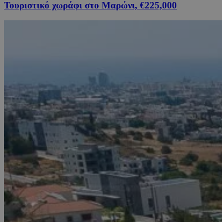
Τουριστικό χωράφι στο Μαρώνι, €225,000