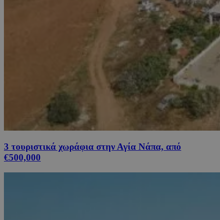
3 τουριστικά χωράφια στην Αγία Νάπα, από
€500,000