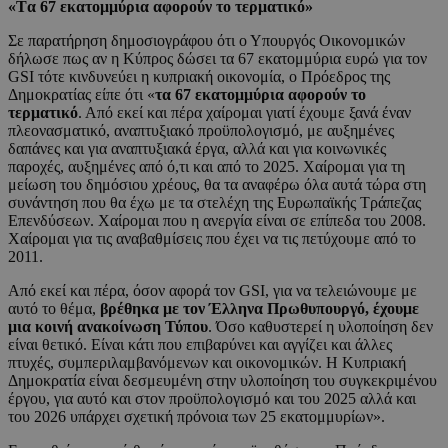
«Tα 67 εκατομμύρια αφορούν το τερματικό»
Σε παρατήρηση δημοσιογράφου ότι ο Υπουργός Οικονομικών
δήλωσε πως αν η Κύπρος δώσει τα 67 εκατομμύρια ευρώ για τον
GSI τότε κινδυνεύει η κυπριακή οικονομία, ο Πρόεδρος της
Δημοκρατίας είπε ότι «
τα 67 εκατομμύρια αφορούν το
τερματικό
. Από εκεί και πέρα χαίρομαι γιατί έχουμε ξανά έναν
πλεονασματικό, αναπτυξιακό προϋπολογισμό, με αυξημένες
δαπάνες και για αναπτυξιακά έργα, αλλά και για κοινωνικές
παροχές, αυξημένες από ό,τι και από το 2025. Χαίρομαι για τη
μείωση του δημόσιου χρέους, θα τα αναφέρω όλα αυτά τώρα στη
συνάντηση που θα έχω με τα στελέχη της Ευρωπαϊκής Τράπεζας
Επενδύσεων. Χαίρομαι που η ανεργία είναι σε επίπεδα του 2008.
Χαίρομαι για τις αναβαθμίσεις που έχει να τις πετύχουμε από το
2011.
Από εκεί και πέρα, όσον αφορά τον GSI, για να τελειώνουμε με
αυτό το θέμα,
βρέθηκα με τον Έλληνα Πρωθυπουργό, έχουμε
μια κοινή ανακοίνωση Τύπου
. Όσο καθυστερεί η υλοποίηση δεν
είναι θετικό. Είναι κάτι που επιβαρύνει και αγγίζει και άλλες
πτυχές, συμπεριλαμβανόμενων και οικονομικών. Η Κυπριακή
Δημοκρατία είναι δεσμευμένη στην υλοποίηση του συγκεκριμένου
έργου, για αυτό και στον προϋπολογισμό και του 2025 αλλά και
του 2026 υπάρχει σχετική πρόνοια των 25 εκατομμυρίων».