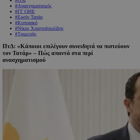
#GSI
#Ανασχηματισμός
#ΓΓ ΟΗΕ
#Ερσίν Τατάρ
#Κυπριακό
#Νίκος Χριστοδουλίδης
#Τριμερής
ΠτΔ: «Κάποιοι επιλέγουν συνειδητά να πιστεύουν
τον Τατάρ» – Πώς απαντά στα περί
ανασχηματισμού