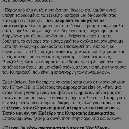
Αντιπρόσωπο», πρόσθεσε.
«Πέραν από όλα αυτά, η συνάντηση, θεωρώ ότι, λαμβάνοντας
υπόψη τα δεδομένα, τις εξέλιξης -υπάρχει μια διαδικασία στις
κατεχόμενες περιοχές –
δεν μπορούσε να οδηγήσει σε
αποτέλεσμα.
Είναι σημαντικό ότι ο Γενικός Γραμματέας, παρόλα
αυτά, παρόλο που γνώριζε το δεδομένο αυτό, προχώρησε με τη
διοργάνωση αυτής της συνάντησης, δείχνει την πολιτική του
βούληση, το ανέφερε στα εισαγωγικά του σχόλια και αναμένουμε
μετά την εκλογική διαδικασία να επισκεφθεί την Κύπρο η κα
Ολγκίν, όπως ο ΓΓ μάς έχει αναφέρει, ήταν κάτι που ζητήσαμε και
εμείς, και να επισκεφθεί και τις εγγυήτριες δυνάμεις και τις
Βρυξέλλες, ώστε να ετοιμαστεί το έδαφος για τη διευρυμένη πριν
το τέλος του έτους, με μοναδικό στόχο, πλέον, να πάμε στην ουσία
του Κυπριακού, που είναι η επανέναρξη των συνομιλιών».
Ερωτηθείς αν δεν θα έπρεπε να αναφέρεται αυτό στην ανακοίνωση
του ΓΓ των ΗΕ, ο Πρόεδρος της Δημοκρατίας είπε ότι «ήταν μια
ανακοίνωση γενική. Επαναλαμβάνω, δεν ήμασταν μόνοι μας στη
συνάντηση και μου κάνει εντύπωση, όχι το τι λέει ο κ. Τατάρ, γιατί
δεν ανέμενα να πει οτιδήποτε διαφορετικό, αλλά για αυτούς που
επιλέγουν στην ελληνοκυπριακή πλευρά να πιστεύουν τον κ.
Τατάρ και όχι τον Πρόεδρο της Κυπριακής Δημοκρατίας
.
Επαναλαμβάνω, ήταν μια συνάντηση στην παρουσία και άλλων».
«Έλεγαν θα κάνω ανασχηματισμό πριν τη Νέα Υόρκη»