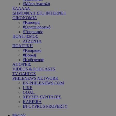
#Μέση Ανατολή
ΕΛΛΑΔΑ
ΔΗΜΟΦΙΛΗ ΣΤΟ INTERNET
ΟΙΚΟΝΟΜΙΑ
#Καύσιμα
#Συνταξιοδοτικό
#Τουρισμός
ΠΟΛΙΤΙΣΜΟΣ
ΑΤΖΕΝΤΑ
ΠΟΛΙΤΙΚΗ
#Κυπριακό
#Βουλή
#Κυβέρνηση
ΑΠΟΨΕΙΣ
VIDEOS & PODCASTS
TV ΟΔΗΓΟΣ
PHILENEWS NETWORK
EN.PHILENEWS.COM
LIKE
GOAL
ΧΡΥΣΕΣ ΣΥΝΤΑΓΕΣ
KARIERA
IN-CYPRUS PROPERTY
#Καιρός