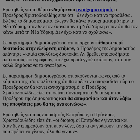
Ερωτηθείς για το θέμα
ενδεχόμενου
ανασχηματισμού
, ο
Πρόεδρος Χριστοδουλίδης είπε ότι «δεν έχω κάτι να προσθέσω.
Βλέπω τα δημοσιεύματα, έλεγαν θα κάνω ανασχηματισμό πριν τη
Νέα Υόρκη, όταν δεν τον έκανα πριν τη Νέα Υόρκη είπαν ότι θα τον
κάνω μετά τη Νέα Υόρκη. Δεν έχω κάτι να σχολιάσω».
Σε παρατήρηση δημοσιογράφου ότι υπάρχουν
ψίθυροι περί
δυστοκίας στην εξεύρεση ατόμων,
ο Πρόεδρος της Δημοκρατίας
απάντησε «καμία απολύτως δυστοκία. Αν βρεθεί οποιοσδήποτε
από αυτούς που γράφουν, ότι έχω προσεγγίσει κάποιον, τότε τον
καλώ δημόσια να το αναφέρει».
Σε παρατήρηση δημοσιογράφου ότι ακούγονται φωνές από τα
κόμματα της συμπολίτευσης ότι θα πρέπει να αποφασίσει τώρα ο
Πρόεδρος αν θα κάνει ανασχηματισμό, ο Πρόεδρος
Χριστοδουλίδης είπε ότι «είναι συνταγματικό δικαίωμα του
Προέδρου της Δημοκρατίας
και θα αποφασίσω και όταν λάβω
τις αποφάσεις μου θα τις ανακοινώσω
».
Ερωτηθείς για τους διορισμούς Επιτρόπων, ο Πρόεδρος
Χριστοδουλίδης είπε ότι «οι διορισμοί Επιτρόπων γίνονται και
όταν δεν επηρεάζουν ό,τι κι αν λένε, όσα κι αν γράφουν, την ώρα
που πρέπει να γίνουν, όλα θα γίνουν».