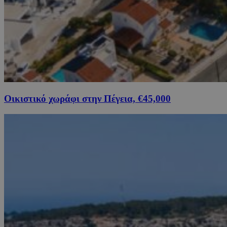
Οικιστικό χωράφι στην Πέγεια, €45,000