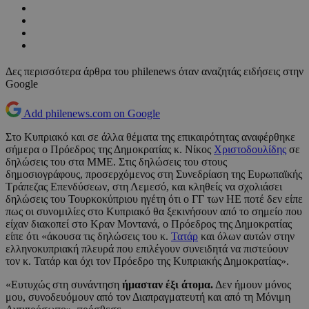
Δες περισσότερα άρθρα του philenews όταν αναζητάς ειδήσεις στην
Google
Add philenews.com on Google
Στο Κυπριακό και σε άλλα θέματα της επικαιρότητας αναφέρθηκε
σήμερα ο Πρόεδρος της Δημοκρατίας κ. Νίκος
Χριστοδουλίδης
σε
δηλώσεις του στα ΜΜΕ. Στις δηλώσεις του στους
δημοσιογράφους, προσερχόμενος στη Συνεδρίαση της Ευρωπαϊκής
Τράπεζας Επενδύσεων, στη Λεμεσό, και κληθείς να σχολιάσει
δηλώσεις του Τουρκοκύπριου ηγέτη ότι ο ΓΓ των ΗΕ ποτέ δεν είπε
πως οι συνομιλίες στο Κυπριακό θα ξεκινήσουν από το σημείο που
είχαν διακοπεί στο Κραν Μοντανά, ο Πρόεδρος της Δημοκρατίας
είπε ότι «άκουσα τις δηλώσεις του κ.
Τατάρ
και όλων αυτών στην
ελληνοκυπριακή πλευρά που επιλέγουν συνειδητά να πιστεύουν
τον κ. Τατάρ και όχι τον Πρόεδρο της Κυπριακής Δημοκρατίας».
«Ευτυχώς στη συνάντηση
ήμασταν έξι άτομα.
Δεν ήμουν μόνος
μου, συνοδευόμουν από τον Διαπραγματευτή και από τη Μόνιμη