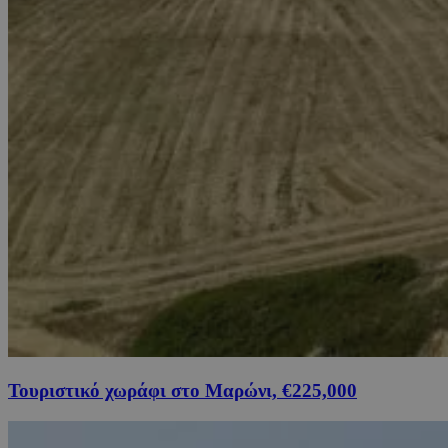
Τουριστικό χωράφι στο Μαρώνι, €225,000