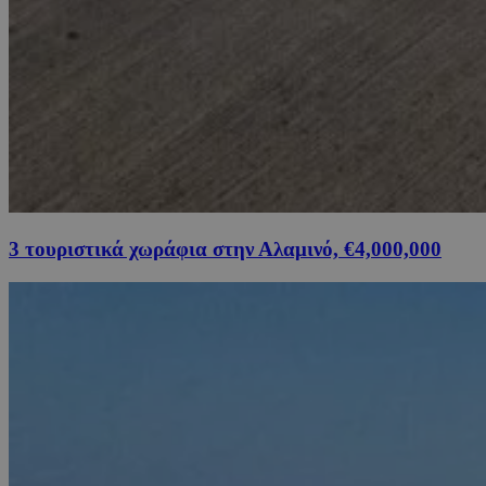
3 τουριστικά χωράφια στην Αλαμινό, €4,000,000