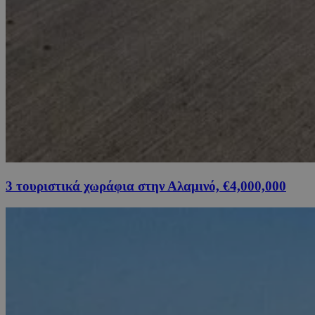
3 τουριστικά χωράφια στην Αλαμινό, €4,000,000