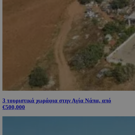
3 τουριστικά χωράφια στην Αγία Νάπα, από
€500,000