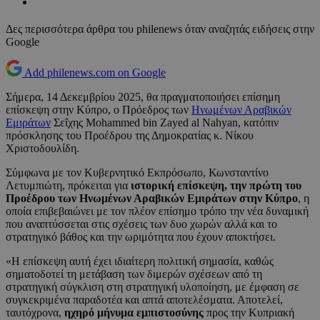
Δες περισσότερα άρθρα του philenews όταν αναζητάς ειδήσεις στην
Google
Add philenews.com on Google
Σήμερα, 14 Δεκεμβρίου 2025, θα πραγματοποιήσει επίσημη
επίσκεψη στην Κύπρο, ο Πρόεδρος των
Ηνωμένων Αραβικών
Εμιράτων
Σεΐχης Mohammed bin Zayed al Nahyan, κατόπιν
πρόσκλησης του Προέδρου της Δημοκρατίας κ. Νίκου
Χριστοδουλίδη.
Σύμφωνα με τον Κυβερνητικό Εκπρόσωπο, Κωνσταντίνο
Λετυμπιώτη, πρόκειται για
ιστορική επίσκεψη, την πρώτη του
Προέδρου των Ηνωμένων Αραβικών Εμιράτων στην Κύπρο
, η
οποία επιβεβαιώνει με τον πλέον επίσημο τρόπο την νέα δυναμική
που αναπτύσσεται στις σχέσεις των δυο χωρών αλλά και το
στρατηγικό βάθος και την ωριμότητα που έχουν αποκτήσει.
«Η επίσκεψη αυτή έχει ιδιαίτερη πολιτική σημασία, καθώς
σηματοδοτεί τη μετάβαση των διμερών σχέσεων από τη
στρατηγική σύγκλιση στη στρατηγική υλοποίηση, με έμφαση σε
συγκεκριμένα παραδοτέα και απτά αποτελέσματα. Αποτελεί,
ταυτόχρονα,
ηχηρό μήνυμα εμπιστοσύνης
προς την Κυπριακή