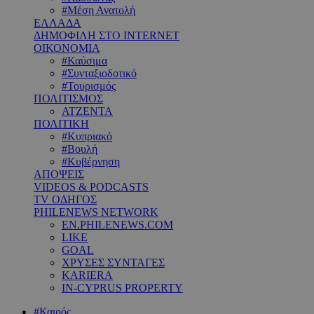
#Μέση Ανατολή
ΕΛΛΑΔΑ
ΔΗΜΟΦΙΛΗ ΣΤΟ INTERNET
ΟΙΚΟΝΟΜΙΑ
#Καύσιμα
#Συνταξιοδοτικό
#Τουρισμός
ΠΟΛΙΤΙΣΜΟΣ
ΑΤΖΕΝΤΑ
ΠΟΛΙΤΙΚΗ
#Κυπριακό
#Βουλή
#Κυβέρνηση
ΑΠΟΨΕΙΣ
VIDEOS & PODCASTS
TV ΟΔΗΓΟΣ
PHILENEWS NETWORK
EN.PHILENEWS.COM
LIKE
GOAL
ΧΡΥΣΕΣ ΣΥΝΤΑΓΕΣ
KARIERA
IN-CYPRUS PROPERTY
#Καιρός