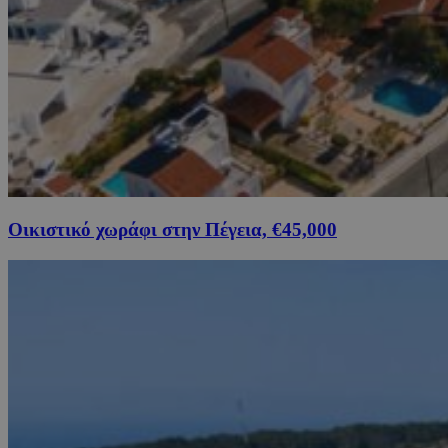
Οικιστικό χωράφι στην Πέγεια, €45,000