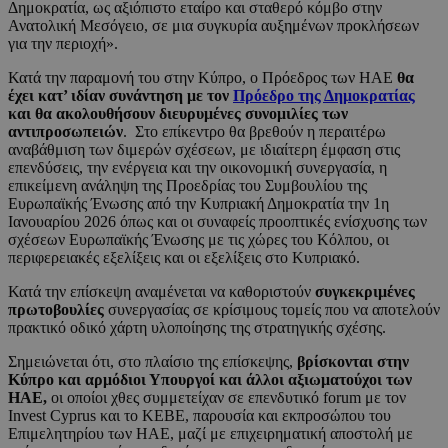
Δημοκρατία, ως αξιόπιστο εταίρο και σταθερό κόμβο στην
Ανατολική Μεσόγειο, σε μια συγκυρία αυξημένων προκλήσεων
για την περιοχή».
Κατά την παραμονή του στην Κύπρο, ο Πρόεδρος των ΗΑΕ
θα
έχει κατ’ ιδίαν συνάντηση με τον
Πρόεδρο της Δημοκρατίας
και θα ακολουθήσουν διευρυμένες συνομιλίες των
αντιπροσωπειών
. Στο επίκεντρο θα βρεθούν η περαιτέρω
αναβάθμιση των διμερών σχέσεων, με ιδιαίτερη έμφαση στις
επενδύσεις, την ενέργεια και την οικονομική συνεργασία, η
επικείμενη ανάληψη της Προεδρίας του Συμβουλίου της
Ευρωπαϊκής Ένωσης από την Κυπριακή Δημοκρατία την 1η
Ιανουαρίου 2026 όπως και οι συναφείς προοπτικές ενίσχυσης των
σχέσεων Ευρωπαϊκής Ένωσης με τις χώρες του Κόλπου, οι
περιφερειακές εξελίξεις και οι εξελίξεις στο Κυπριακό.
Κατά την επίσκεψη αναμένεται να καθοριστούν
συγκεκριμένες
πρωτοβουλίες
συνεργασίας σε κρίσιμους τομείς που να αποτελούν
πρακτικό οδικό χάρτη υλοποίησης της στρατηγικής σχέσης.
Σημειώνεται ότι, στο πλαίσιο της επίσκεψης,
βρίσκονται στην
Κύπρο και αρμόδιοι Υπουργοί και άλλοι αξιωματούχοι των
ΗΑΕ,
οι οποίοι χθες συμμετείχαν σε επενδυτικό forum με τον
Invest Cyprus και το ΚΕΒΕ, παρουσία και εκπροσώπου του
Επιμελητηρίου των ΗΑΕ, μαζί με επιχειρηματική αποστολή με