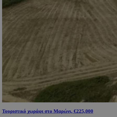
Τουριστικό χωράφι στο Μαρώνι, €225,000