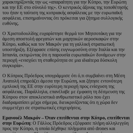
χαρακτηρίζοντάς την ως «απαραίτητη για την Κύπρο, την Ευρώπη
και την ΕΕ στο σύνολό της». Ο κεντρικός άξονας της τοποθέτησής
του ήταν η ταύτιση της κυπριακής ασφάλειας με την ευρωπαϊκή
ασφάλεια, επισημαίνοντας ότι πρόκειται για ζήτημα συλλογικής
ευθύνης.
Ο Χριστοδουλίδης ευχαρίστησε θερμά τον Μητσοτάκη για την
άμεση αποστολή φρεγατών και μαχητικών αεροσκαφών στην
Κύπρο, καθώς και τον Μακρόν για τη γαλλική στρατιωτική
υποστήριξη. Εξέφρασε επίσης ευγνωμοσύνη στην Ιταλία και την
Ισπανία, εκτιμώντας ότι η παρουσία ευρωπαϊκών δυνάμεων στην
περιοχή «ενισχύει τη σταθερότητα σε μια ιδιαίτερα δύσκολη
συγκυρία».
Ο Κύπριος Πρόεδρος υπογράμμισε ότι ό,τι συμβαίνει στη Μέση
Ανατολή επηρεάζει άμεσα την Ευρώπη, και ζήτησε εντονότερη
εμπλοκή της ΕΕ στην ευρύτερη περιοχή προς ενίσχυση της
ασφάλειας. Παράλληλα, επανέλαβε με έμφαση τη δέσμευση της
Κύπρου στον αποκλειστικά ανθρωπιστικό ρόλο που έχει
διαδραματίσει μέχρι σήμερα, διευκρινίζοντας ότι η χώρα δεν
συμμετέχει σε στρατιωτικές επιχειρήσεις.
Εμανουέλ Μακρόν – Όταν επιτίθενται στην Κύπρο, επιτίθενται
στην Ευρώπη
: Ο Γάλλος Πρόεδρος εξέφρασε πλήρη αλληλεγγύη
προς την Κύπρο, η οποία δέχθηκε πλήγματα από drones και