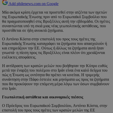
Add philenews.com on Google
Μία ακόμα κρίση έρχεται να προστεθεί στην ατζέντα των ηγετών
της Ευρωπαϊκής Ένωσης πριν από το Ευρωπαϊκό Συμβούλιο που
θα πραγματοποιηθεί στις Βρυξέλλες αυτή την εβδομάδα. Οι ηγέτες
συναντώνται υπό τη σκιά μιας νέας γεωπολιτικής αστάθειας, που
προστίθεται σε ήδη ανοικτά ζητήματα.
Ο Αντόνιο Κόστα στην επιστολή του προς τους ηγέτες της
Ευρωπαϊκής Ένωσης καταγράφει τα ζητήματα που απασχολούν ή
και επηρεάζουν την ΕΕ. Ούτως ή άλλως τα ζητήματα αυτά ήταν
γνωστά· η πίεση προς τις Βρυξέλλες είναι πλέον ότι χρειάζονται
ευέλικτες αποφάσεις.
Η αντίδραση των κρατών μελών που βοήθησαν την Κύπρο ευθύς
μετά την έναρξη του πολέμου στο Ιράν είναι ένα καλό δείγμα του
πώς η Ένωση ως οντότητα θα πρέπει να κινείται. Η τριμερής
συνάντηση στην Πάφο έστειλε και μηνύματα ως προς τα ζητήματα
που θα προκύψουν την επόμενη μέρα λόγω των όσων συμβαίνουν
στο Ιράν.
Γεωπολιτική αστάθεια και οικονομικές πιέσεις
Ο Πρόεδρος του Ευρωπαϊκού Συμβουλίου, Αντόνιο Κόστα, στην
επιστολή του προς τους ηγέτες των κρατών μελών της ΕΕ