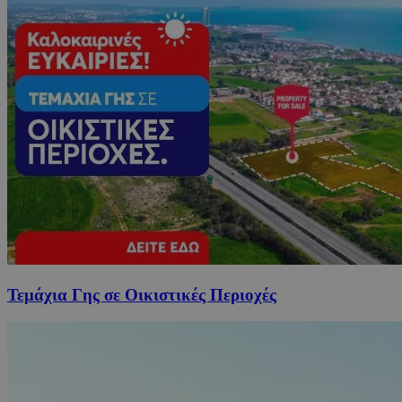
Τεμάχια Γης σε Οικιστικές Περιοχές