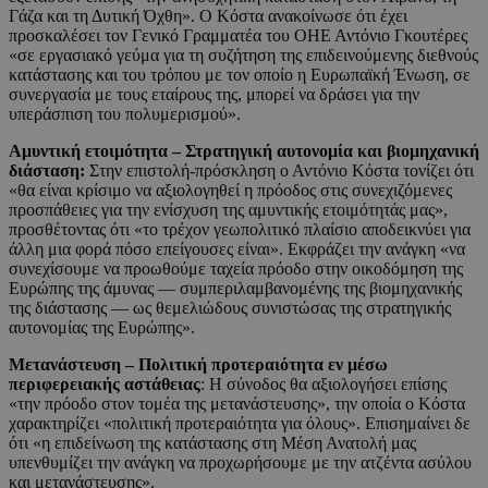
Γάζα και τη Δυτική Όχθη». Ο Κόστα ανακοίνωσε ότι έχει
προσκαλέσει τον Γενικό Γραμματέα του ΟΗΕ Αντόνιο Γκουτέρες
«σε εργασιακό γεύμα για τη συζήτηση της επιδεινούμενης διεθνούς
κατάστασης και του τρόπου με τον οποίο η Ευρωπαϊκή Ένωση, σε
συνεργασία με τους εταίρους της, μπορεί να δράσει για την
υπεράσπιση του πολυμερισμού».
Αμυντική ετοιμότητα – Στρατηγική αυτονομία και βιομηχανική
διάσταση:
Στην επιστολή-πρόσκληση ο Αντόνιο Κόστα τονίζει ότι
«θα είναι κρίσιμο να αξιολογηθεί η πρόοδος στις συνεχιζόμενες
προσπάθειες για την ενίσχυση της αμυντικής ετοιμότητάς μας»,
προσθέτοντας ότι «το τρέχον γεωπολιτικό πλαίσιο αποδεικνύει για
άλλη μια φορά πόσο επείγουσες είναι». Εκφράζει την ανάγκη «να
συνεχίσουμε να προωθούμε ταχεία πρόοδο στην οικοδόμηση της
Ευρώπης της άμυνας — συμπεριλαμβανομένης της βιομηχανικής
της διάστασης — ως θεμελιώδους συνιστώσας της στρατηγικής
αυτονομίας της Ευρώπης».
Μετανάστευση – Πολιτική προτεραιότητα εν μέσω
περιφερειακής αστάθειας
: Η σύνοδος θα αξιολογήσει επίσης
«την πρόοδο στον τομέα της μετανάστευσης», την οποία ο Κόστα
χαρακτηρίζει «πολιτική προτεραιότητα για όλους». Επισημαίνει δε
ότι «η επιδείνωση της κατάστασης στη Μέση Ανατολή μας
υπενθυμίζει την ανάγκη να προχωρήσουμε με την ατζέντα ασύλου
και μετανάστευσης».