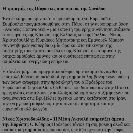
Η τριμερής της Πάφου ως προπομπός της Συνόδου
Ένα δεκαήμερο πριν από το προκαθορισμένο Ευρωπαϊκό
Συμβούλιο πραγματοποιήθηκε στην Πάφο, στην αεροπορική βάση
«Ανδρέας Παπανδρέου» μια έκτακτη τριμερής συνάντηση ανάμεσα
στους ηγέτες της Κύπρου, της Ελλάδας και της Γαλλίας. Νίκος
Χριστοδουλίδης, Κυριάκος Μητσοτάκης και Εμανουέλ Μακρόν
συναντήθηκαν για περίπου μία ώρα και στο επίκεντρο της
συζήτησής τους ήταν η ασφάλεια της Κύπρου, η εφαρμογή της
ρήτρας αμοιβαίας άμυνας και οι ευρύτερες επιπτώσεις στην
ασφάλεια και ενεργειακή επάρκεια.
Η συνάντηση, που πραγματοποιήθηκε πριν ακόμα συνταχθεί η
επιστολή Κόστα, αποκτά ιδιαίτερη σημασία λαμβανομένων υπόψη
των όσων αναφέρει στην πρόσκλησή του ο Πρόεδρος του
Ευρωπαϊκού Συμβουλίου. Οι θέσεις που διατύπωσαν στην Πάφο οι
τρεις ηγέτες αποτελούν εν πολλοίς πρόδρομο των συζητήσεων που
αναμένονται στις Βρυξέλλες σχετικά με την κατάσταση στο Ιράν,
την ενεργειακή ασφάλεια, την αμυντική ετοιμότητα και την
ευρωπαϊκή αλληλεγγύη.
Νίκος Χριστοδουλίδης – Η Μέση Ανατολή επηρεάζει άμεσα
την Ευρώπη
: Ο Κύπριος Πρόεδρος τόνισε τη συμβολική αλλά και
ουσιαστική σημασία της παρουσίας των δύο ηγετών στην Πάφο,