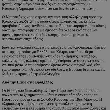
ηγετών στην Πάφο είναι σαφές και αδιαπραγμάτευτο: «Η
Κυπριακή Δημοκρατία δεν είναι και δεν θα είναι ποτέ μόνη».
Ο Μητσοτάκης χαρακτήρισε την πρακτική αλληλεγγύη προς την
Κύπρο ως απόδειξη της ουσιαστικής εφαρμογής της ρήτρας
αμοιβαίας άμυνας, τονίζοντας ότι «η Ευρώπη παραμένει υπεύθυνη
δύναμη». Υπογράμμισε με έμφαση ότι όλες οι κινήσεις είναι
αμιγώς αμυντικές και ότι δεν υπάρχει καμία εμπλοκή σε
στρατιωτικές επιχειρήσεις.
Ιδιαίτερη αναφορά έκανε στην ελευθερία της ναυσιπλοΐας, ζήτημα
ύψιστης σημασίας για Ελλάδα και Κύπρο, και έθεσε θέμα
ενίσχυσης της ευρωπαϊκής ναυτικής επιχείρησης «Ασπίδες»,
καλώντας τους άλλους ευρωπαίους εταίρους να συνεισφέρουν με
ναυτικά μέσα. Απευθυνόμενος άμεσα στον κυπριακό λαό, είπε
χαρακτηριστικά: «Αδελφοί και αδελφές, η Ευρώπη δείχνει και θα
δείξει την πρακτική της αλληλεγγύη».
Από την Πάφο στις Βρυξέλλες
Οι θέσεις που διατυπώθηκαν στην Πάφο συνδέονται άμεσα με
πολλά από τα ζητήματα που θέτει η επιστολή πρόσκλησης του
Προέδρου Κόστα για τη Σύνοδο Κορυφής της 19ης Μαρτίου. Η
κλιμάκωση στο Ιράν, η ενεργειακή ασφάλεια, η αμυντική
ετοιμότητα και η ελευθερία της ναυσιπλοΐας αποτελούν άξονες και