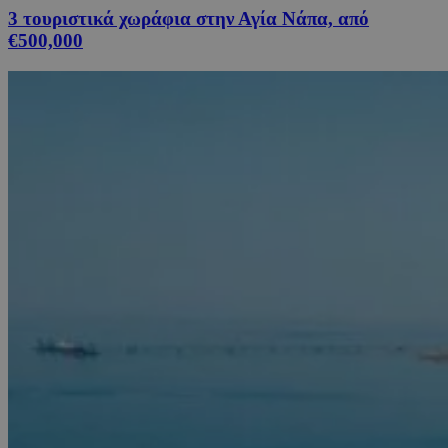
3 τουριστικά χωράφια στην Αγία Νάπα, από
€500,000