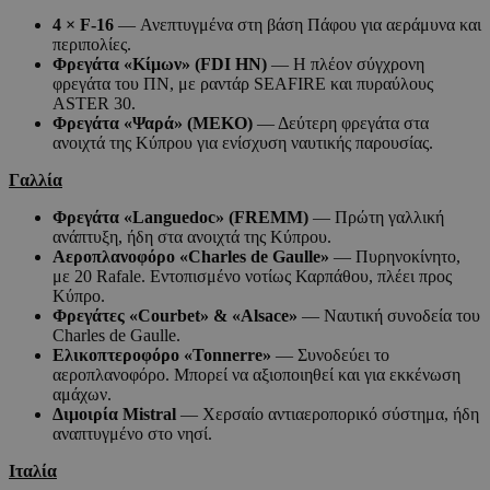
4 × F-16
— Ανεπτυγμένα στη βάση Πάφου για αεράμυνα και
περιπολίες.
Φρεγάτα «Κίμων» (FDI HN)
— Η πλέον σύγχρονη
φρεγάτα του ΠΝ, με ραντάρ SEAFIRE και πυραύλους
ASTER 30.
Φρεγάτα «Ψαρά» (MEKO)
— Δεύτερη φρεγάτα στα
ανοιχτά της Κύπρου για ενίσχυση ναυτικής παρουσίας.
Γαλλία
Φρεγάτα «Languedoc» (FREMM)
— Πρώτη γαλλική
ανάπτυξη, ήδη στα ανοιχτά της Κύπρου.
Αεροπλανοφόρο «Charles de Gaulle»
— Πυρηνοκίνητο,
με 20 Rafale. Εντοπισμένο νοτίως Καρπάθου, πλέει προς
Κύπρο.
Φρεγάτες «Courbet» & «Alsace»
— Ναυτική συνοδεία του
Charles de Gaulle.
Ελικοπτεροφόρο «Tonnerre»
— Συνοδεύει το
αεροπλανοφόρο. Μπορεί να αξιοποιηθεί και για εκκένωση
αμάχων.
Διμοιρία Mistral
— Χερσαίο αντιαεροπορικό σύστημα, ήδη
αναπτυγμένο στο νησί.
Ιταλία