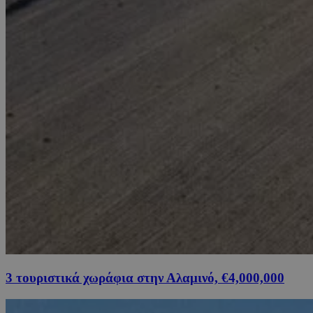
3 τουριστικά χωράφια στην Αλαμινό, €4,000,000