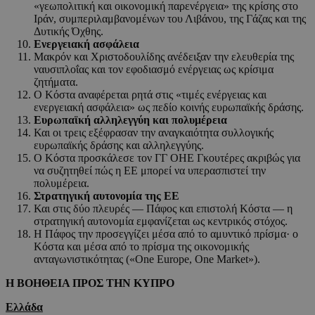
«γεωπολιτική και οικονομική παρενέργεια» της κρίσης στο
Ιράν, συμπεριλαμβανομένων του Λιβάνου, της Γάζας και της
Δυτικής Όχθης.
Ενεργειακή ασφάλεια
Μακρόν και Χριστοδουλίδης ανέδειξαν την ελευθερία της
ναυσιπλοΐας και τον εφοδιασμό ενέργειας ως κρίσιμα
ζητήματα.
Ο Κόστα αναφέρεται ρητά στις «τιμές ενέργειας και
ενεργειακή ασφάλεια» ως πεδίο κοινής ευρωπαϊκής δράσης.
Ευρωπαϊκή αλληλεγγύη και πολυμέρεια
Και οι τρεις εξέφρασαν την αναγκαιότητα συλλογικής
ευρωπαϊκής δράσης και αλληλεγγύης.
Ο Κόστα προσκάλεσε τον ΓΓ ΟΗΕ Γκουτέρες ακριβώς για
να συζητηθεί πώς η ΕΕ μπορεί να υπερασπιστεί την
πολυμέρεια.
Στρατηγική αυτονομία της ΕΕ
Και στις δύο πλευρές — Πάφος και επιστολή Κόστα — η
στρατηγική αυτονομία εμφανίζεται ως κεντρικός στόχος.
Η Πάφος την προσεγγίζει μέσα από το αμυντικό πρίσμα· ο
Κόστα και μέσα από το πρίσμα της οικονομικής
ανταγωνιστικότητας («One Europe, One Market»).
Η ΒΟΗΘΕΙΑ ΠΡΟΣ ΤΗΝ ΚΥΠΡΟ
Ελλάδα