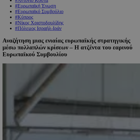
#Αντόνιο Κόστα
#Ευρωπαϊκή Ένωση
#Ευρωπαϊκό Συμβούλιο
#Κύπρος
#Νίκος Χριστοδουλίδης
#Πόλεμος Ισραήλ-Ιράν
Αναζήτηση μιας ενιαίας ευρωπαϊκής στρατηγικής
μέσω πολλαπλών κρίσεων – Η ατζέντα του εαρινού
Ευρωπαϊκού Συμβουλίου