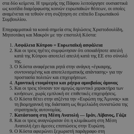
στα δύο κείμενα. Η τριμερής της Πάφου λειτούργησε ουσιαστικά
ως κοιτίδα διαμόρφωσης κοινών ευρωπαϊκών θέσεων, οι οποίες
αναμένεται να τεθούν στη συζήτηση σε επίπεδο Ευρωπαϊκού
Συμβουλίου.
Επιγραμματικά τα κοινά σημεία στις δηλώσεις Χριστοδουλίδη,
Μητσοτάκη και Μακρόν με την επιστολή Κόστα:
Ασφάλεια Κύπρου = Ευρωπαϊκή ασφάλεια
Και οι τρεις ηγέτες συμφώνησαν ότι οποιαδήποτε απειλή
κατά της Κύπρου αποτελεί απειλή κατά της ΕΕ στο σύνολό
της.
Ο Κόστα αναφέρεται ρητά στην ανάγκη «έγκαιρης,
συντονισμένης και αποτελεσματικής απάντασης» για την
προστασία πολιτών και επιχειρήσεων.
Αμυντική ετοιμότητα και ρήτρα αμοιβαίας άμυνας
Και οι τρεις τόνισαν τον αμιγώς αμυντικό χαρακτήρα των
κινήσεων, χωρίς εμπλοκή σε επιθετικές επιχειρήσεις.
Ο Κόστα θέτει στην ατζέντα την «Ευρώπη της Άμυνας» και
τη βιομηχανική της διάσταση ως θεμελιώδη συνιστώσα της
στρατηγικής αυτονομίας.
Κατάσταση στη Μέση Ανατολή — Ιράν, Λίβανος, Γάζα
Και οι τρεις αναγνώρισαν ότι η κλιμάκωση στη Μέση
Ανατολή έχει άμεσες επιπτώσεις στην Ευρώπη.
Ο Κόστα αφιερώνει ξεχωριστή παράγραφο στη