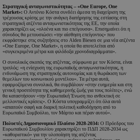
Στρατηγική ανταγωνιστικότητας – «One Europe, One
Market»:
Ο Αντόνιο Κόστα συνδέει άμεσα τη διαχείριση της
τρέχουσας κρίσης με την ανάγκη διατήρησης της εστίασης στη
στρατηγική ατζέντα ανταγωνιστικότητας της ΕΕ, την οποία
χαρακτηρίζει ως «ολοένα και πιο επείγουσα». Επισημαίνει ότι η
σύνοδος θα μετουσιώσει «την αίσθηση επείγοντος» που
εκφράστηκε στις συζητήσεις στο Alden Biesen σε μια νέα ατζέντα
«One Europe, One Market», η οποία θα αποτελείται από
«συγκεκριμένα μέτρα και φιλόδοξα χρονοδιαγράμματα».
Ο συνολικός σκοπός της ατζέντας, σύμφωνα με τον Κόστα, είναι
τριπλός: «η ενίσχυση της ευρωπαϊκής ανταγωνιστικότητας, η
ενδυνάμωση της στρατηγικής αυτονομίας και η θωράκιση των
θεμελίων του κοινωνικού μοντέλου». Τα μέτρα αυτά,
εφαρμοζόμενα συνολικά, θα συμβάλουν «στην ευημερία και στη
γενική προσιτότητα της καθημερινής ζωής για τους πολίτες», ενώ
θα καταστήσουν «την Ευρωπαϊκή Ένωση πιο ανθεκτική σε
μελλοντικές κρίσεις». Ο Κόστα υπογραμμίζει ότι όλα αυτά
«απαιτούν σαφή και διαρκή πολιτική καθοδήγηση από το
Ευρωπαϊκό Συμβούλιο, τον Μάρτιο και πέραν αυτού».
Πολυετές Δημοσιονομικό Πλαίσιο 2028-2034:
Ο Πρόεδρος του
Ευρωπαϊκού Συμβουλίου χαρακτηρίζει το ΠΔΠ 2028-2034 ως
«καθοριστικό» για την υλοποίηση της ατζέντας