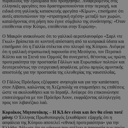
πυραύλους την εβδομάδα που προηγήθηκε. Αναφερόμενος στις
ελληνικές φρεγάτες που δραστηριοποιούνται στην περιοχή, και
ειδικά στη γαλλικής κατασκευής φρεγάτα «Κίμων», επισήμανε ότι
αυτές αποτυπώνουν την «στρατηγική σχέση» μεταξύ των χωρών,
καταλήγοντας στη ρήση που έγινε σύμβολο της συνάντησης: «Όταν
επιτίθενται στην Κύπρο, επιτίθενται στην Ευρώπη».
Ο Μακρόν ανακοίνωσε ότι το γαλλικό αεροπλανοφόρο «Σαρλ ντε
Γκωλ» βρίσκεται σε κοντινή απόσταση από τα κυπριακά ύδατα και
επισήμανε ότι η Γαλλία στέκεται στο πλευρό της Κύπρου. Ανέφερε
ότι η γαλλική στρατιωτική παρουσία στη Μεσόγειο, τον Περσικό
Κόλπο και τα Στενά του Ορμούζ θα συνεχιστεί, θέτοντας ως πρώτη
προτεραιότητα την προστασία Γάλλων και Ευρωπαίων πολιτών και
δευτερευόντως την ενεργειακή ασφάλεια, μέσω αμιγώς αμυντικής
αποστολής για την προστασία της ελευθερίας της ναυσιπλοΐας.
Ο Γάλλος Πρόεδρος εξέφρασε ανησυχία και για την κατάσταση
στον Λίβανο, καλώντας τη Χεζμπολάχ να σταματήσει τις επιθέσεις
ώστε να ακολουθήσει και το Ισραήλ. Ανέφερε ότι επικοινώνησε
επανειλημμένα με τον Πρόεδρο Άουν, εκφράζοντας αλληλεγγύη
προς τον λιβανέζικο λαό.
Κυριάκος Μητσοτάκης – Η ΚΔ δεν είναι και δεν θα είναι ποτέ
μόνη:
Ο Έλληνας Πρωθυπουργός ξεκαθάρισε εξαρχής ότι η
ασφάλεια της Κύπρου αποτελεί «εθνική προτεραιότητα» για την
Ελλάδα. Δήλωσε ότι το μήνυμα που στέλνει η παρουσία των τριών