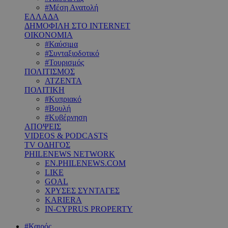
#Μέση Ανατολή
ΕΛΛΑΔΑ
ΔΗΜΟΦΙΛΗ ΣΤΟ INTERNET
ΟΙΚΟΝΟΜΙΑ
#Καύσιμα
#Συνταξιοδοτικό
#Τουρισμός
ΠΟΛΙΤΙΣΜΟΣ
ΑΤΖΕΝΤΑ
ΠΟΛΙΤΙΚΗ
#Κυπριακό
#Βουλή
#Κυβέρνηση
ΑΠΟΨΕΙΣ
VIDEOS & PODCASTS
TV ΟΔΗΓΟΣ
PHILENEWS NETWORK
EN.PHILENEWS.COM
LIKE
GOAL
ΧΡΥΣΕΣ ΣΥΝΤΑΓΕΣ
KARIERA
IN-CYPRUS PROPERTY
#Καιρός