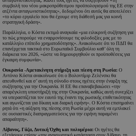
ανταγωνιστικότητας. Καλεί τους ηγέτες να συζητήσουν «τη
συμβολή του νέου μακροπρόθεσμου προϋπολογισμού της ΕΕ στην
ατζέντα ανταγωνιστικότητας», δεδομένου ότι αυτός θα αποτελέσει
«το κύριο εργαλείο που θα έχουμε στη διάθεσή μας για κοινή
στρατηγική δράση».
Παράλληλα, ο Κόστα εκτιμά αναγκαία «μια ειλικρινή συζήτηση για
το πώς μπορούμε να εναρμονίσουμε τις φιλοδοξίες μας με το
κατάλληλο επίπεδο χρηματοδότησης». Ανακοίνωσε ότι το ΠΔΠ θα
επανέρχεται τακτικά στο Ευρωπαϊκό Συμβούλιο καθ’ όλη τη
διάρκεια του 2026, «ώστε να δημιουργηθούν οι προϋποθέσεις για
έγκαιρη συμφωνία».
Ουκρανία -Αμετακίνητη στήριξη και πίεση στη Ρωσία:
Ο
Αντόνιο Κόστα ανακοίνωσε ότι ο Βολοντίμιρ Ζελένσκι θα
απευθυνθεί και σ’ αυτή τη σύνοδο στους ηγέτες στην έναρξη της
συζήτησης για την Ουκρανία. Η ΕΕ θα επαναβεβαιώσει «την
απαρέγκλιτη υποστήριξή της στην Ουκρανία, καθώς αυτή συνεχίζει
να υπερασπίζεται τον εαυτό της έναντι της ρωσικής επιθετικότητας
και αγωνίζεται για δίκαιη και διαρκή ειρήνη». Ο Κόστα επισημαίνει
ρητά ότι «η αύξηση της πίεσης στη Ρωσία μέχρι αυτή να εμπλακεί
σε ουσιαστικές διαπραγματεύσεις για την ειρήνη παραμένει
απαραίτητη».
Λίβανος, Γάζα, Δυτική Όχθη και πολυμέρια:
Οι ηγέτες θα
εξετάσουν επίσης «την ανησυχητική κατάσταση στον Λίβανο, τη