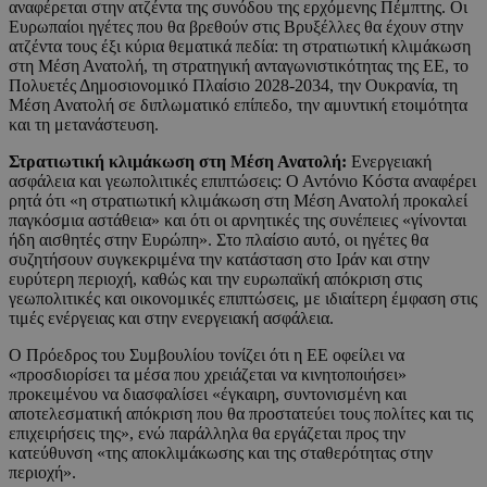
αναφέρεται στην ατζέντα της συνόδου της ερχόμενης Πέμπτης. Οι
Ευρωπαίοι ηγέτες που θα βρεθούν στις Βρυξέλλες θα έχουν στην
ατζέντα τους έξι κύρια θεματικά πεδία: τη στρατιωτική κλιμάκωση
στη Μέση Ανατολή, τη στρατηγική ανταγωνιστικότητας της ΕΕ, το
Πολυετές Δημοσιονομικό Πλαίσιο 2028-2034, την Ουκρανία, τη
Μέση Ανατολή σε διπλωματικό επίπεδο, την αμυντική ετοιμότητα
και τη μετανάστευση.
Στρατιωτική κλιμάκωση στη Μέση Ανατολή:
Ενεργειακή
ασφάλεια και γεωπολιτικές επιπτώσεις: Ο Αντόνιο Κόστα αναφέρει
ρητά ότι «η στρατιωτική κλιμάκωση στη Μέση Ανατολή προκαλεί
παγκόσμια αστάθεια» και ότι οι αρνητικές της συνέπειες «γίνονται
ήδη αισθητές στην Ευρώπη». Στο πλαίσιο αυτό, οι ηγέτες θα
συζητήσουν συγκεκριμένα την κατάσταση στο Ιράν και στην
ευρύτερη περιοχή, καθώς και την ευρωπαϊκή απόκριση στις
γεωπολιτικές και οικονομικές επιπτώσεις, με ιδιαίτερη έμφαση στις
τιμές ενέργειας και στην ενεργειακή ασφάλεια.
Ο Πρόεδρος του Συμβουλίου τονίζει ότι η ΕΕ οφείλει να
«προσδιορίσει τα μέσα που χρειάζεται να κινητοποιήσει»
προκειμένου να διασφαλίσει «έγκαιρη, συντονισμένη και
αποτελεσματική απόκριση που θα προστατεύει τους πολίτες και τις
επιχειρήσεις της», ενώ παράλληλα θα εργάζεται προς την
κατεύθυνση «της αποκλιμάκωσης και της σταθερότητας στην
περιοχή».