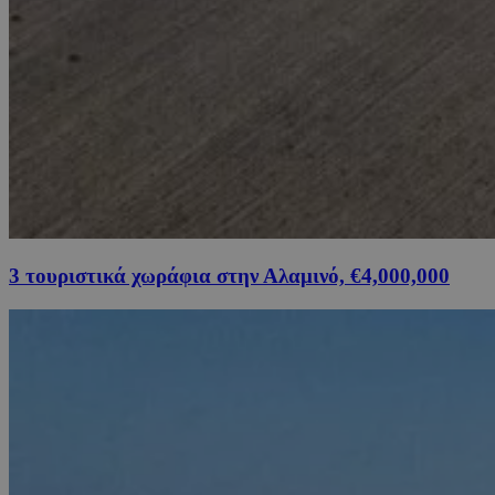
3 τουριστικά χωράφια στην Αλαμινό, €4,000,000