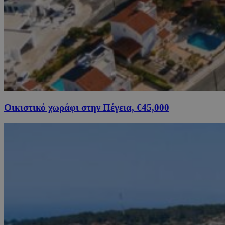
Οικιστικό χωράφι στην Πέγεια, €45,000