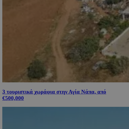
3 τουριστικά χωράφια στην Αγία Νάπα, από
€500,000