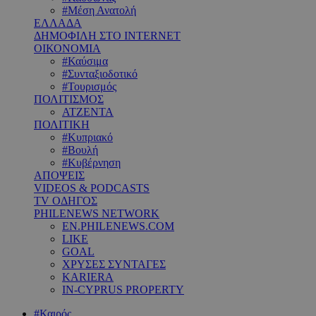
#Μέση Ανατολή
ΕΛΛΑΔΑ
ΔΗΜΟΦΙΛΗ ΣΤΟ INTERNET
ΟΙΚΟΝΟΜΙΑ
#Καύσιμα
#Συνταξιοδοτικό
#Τουρισμός
ΠΟΛΙΤΙΣΜΟΣ
ΑΤΖΕΝΤΑ
ΠΟΛΙΤΙΚΗ
#Κυπριακό
#Βουλή
#Κυβέρνηση
ΑΠΟΨΕΙΣ
VIDEOS & PODCASTS
TV ΟΔΗΓΟΣ
PHILENEWS NETWORK
EN.PHILENEWS.COM
LIKE
GOAL
ΧΡΥΣΕΣ ΣΥΝΤΑΓΕΣ
KARIERA
IN-CYPRUS PROPERTY
#Καιρός