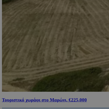
Τουριστικό χωράφι στο Μαρώνι, €225,000