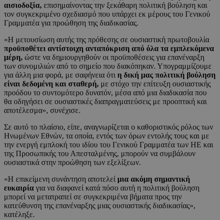
αισιοδοξία,
επισημαίνοντας την ξεκάθαρη πολιτική βούληση και
τον συγκεκριμένο σχεδιασμό που υπάρχει εκ μέρους του Γενικού
Γραμματέα για προώθηση της διαδικασίας.
«Η μετουσίωση αυτής της πρόθεσης σε ουσιαστική πρωτοβουλία
προϋποθέτει αντίστοιχη ανταπόκριση από όλα τα εμπλεκόμενα
μέρη,
ώστε να δημιουργηθούν οι προϋποθέσεις για επανέναρξη
των συνομιλιών από το σημείο που διακόπηκαν. Υπογραμμίζουμε
για άλλη μια φορά, με σαφήνεια ότι
η δική μας πολιτική βούληση
είναι δεδομένη και σταθερή,
με στόχο την επίτευξη ουσιαστικής
προόδου το συντομότερο δυνατόν, μέσα από μια διαδικασία που
θα οδηγήσει σε ουσιαστικές διαπραγματεύσεις με προοπτική και
αποτέλεσμα», συνέχισε.
Σε αυτό το πλαίσιο, είπε, αναγνωρίζεται ο καθοριστικός ρόλος των
Ηνωμένων Εθνών, τα οποία, εντός των όρων εντολής τους και με
την ενεργή εμπλοκή του ιδίου του Γενικού Γραμματέα των ΗΕ και
της Προσωπικής του Απεσταλμένης, μπορούν να συμβάλουν
ουσιαστικά στην προώθηση των εξελίξεων.
«Η επικείμενη συνάντηση αποτελεί
μια ακόμη σημαντική
ευκαιρία
για να διαφανεί κατά πόσο αυτή η πολιτική βούληση
μπορεί να μετατραπεί σε συγκεκριμένα βήματα προς την
κατεύθυνση της επανέναρξης μιας ουσιαστικής διαδικασίας»,
κατέληξε.