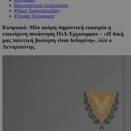
#Κυπριακό
#Κωνσταντίνος Λετυμπιώτης
#Νίκος Χριστοδουλίδης
#Τουφάν Έρχιουρμαν
Κυπριακό: Μία ακόμη σημαντική ευκαιρία η
επικείμενη συνάντηση ΠτΔ-Έρχιουρμαν – «Η δική
μας πολιτική βούληση είναι δεδομένη», λέει ο
Λετυμπιώτης