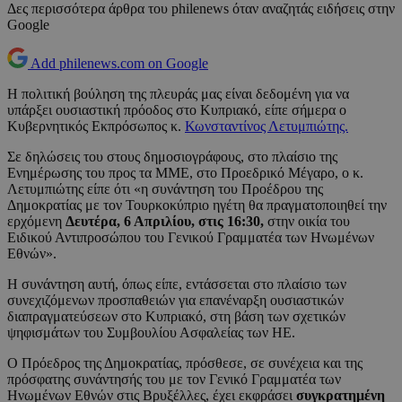
Δες περισσότερα άρθρα του philenews όταν αναζητάς ειδήσεις στην
Google
Add philenews.com on Google
Η πολιτική βούληση της πλευράς μας είναι δεδομένη για να
υπάρξει ουσιαστική πρόοδος στο Κυπριακό, είπε σήμερα ο
Κυβερνητικός Εκπρόσωπος κ.
Κωνσταντίνος Λετυμπιώτης.
Σε δηλώσεις του στους δημοσιογράφους, στο πλαίσιο της
Ενημέρωσης του προς τα ΜΜΕ, στο Προεδρικό Μέγαρο, ο κ.
Λετυμπιώτης είπε ότι «η συνάντηση του Προέδρου της
Δημοκρατίας με τον Τουρκοκύπριο ηγέτη θα πραγματοποιηθεί την
ερχόμενη
Δευτέρα, 6 Απριλίου, στις 16:30,
στην οικία του
Ειδικού Αντιπροσώπου του Γενικού Γραμματέα των Ηνωμένων
Εθνών».
Η συνάντηση αυτή, όπως είπε, εντάσσεται στο πλαίσιο των
συνεχιζόμενων προσπαθειών για επανέναρξη ουσιαστικών
διαπραγματεύσεων στο Κυπριακό, στη βάση των σχετικών
ψηφισμάτων του Συμβουλίου Ασφαλείας των ΗΕ.
Ο Πρόεδρος της Δημοκρατίας, πρόσθεσε, σε συνέχεια και της
πρόσφατης συνάντησής του με τον Γενικό Γραμματέα των
Ηνωμένων Εθνών στις Βρυξέλλες, έχει εκφράσει
συγκρατημένη