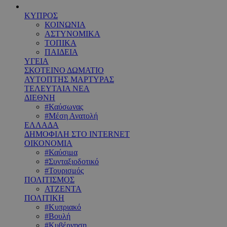
ΚΥΠΡΟΣ
ΚΟΙΝΩΝΙΑ
ΑΣΤΥΝΟΜΙΚΑ
ΤΟΠΙΚΑ
ΠΑΙΔΕΙΑ
ΥΓΕΙΑ
ΣΚΟΤΕΙΝΟ ΔΩΜΑΤΙΟ
ΑΥΤΟΠΤΗΣ ΜΑΡΤΥΡΑΣ
ΤΕΛΕΥΤΑΙΑ ΝΕΑ
ΔΙΕΘΝΗ
#Καύσωνας
#Μέση Ανατολή
ΕΛΛΑΔΑ
ΔΗΜΟΦΙΛΗ ΣΤΟ INTERNET
ΟΙΚΟΝΟΜΙΑ
#Καύσιμα
#Συνταξιοδοτικό
#Τουρισμός
ΠΟΛΙΤΙΣΜΟΣ
ΑΤΖΕΝΤΑ
ΠΟΛΙΤΙΚΗ
#Κυπριακό
#Βουλή
#Κυβέρνηση