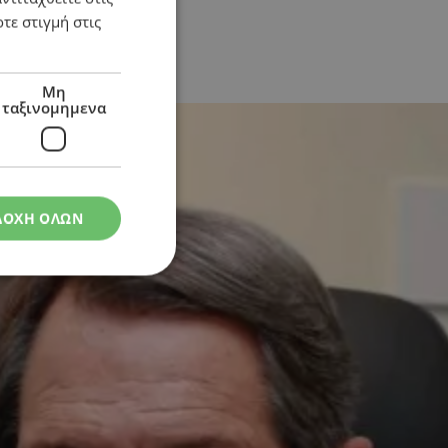
τε στιγμή στις
τορικής συνέχειας
Μη
ταξινομημενα
ΔΟΧΗ ΟΛΩΝ