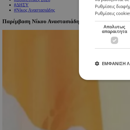
#ΔΗΣΥ
Ρυθμίσεις διαφή
#Νίκος Αναστασιάδης
Ρυθμίσεις cookie
Παρέμβαση Νίκου Αναστασιάδη για τις βουλευτικές ε
Απολυτως
απαραιτητα
ΕΜΦΑΝΙΣΗ 