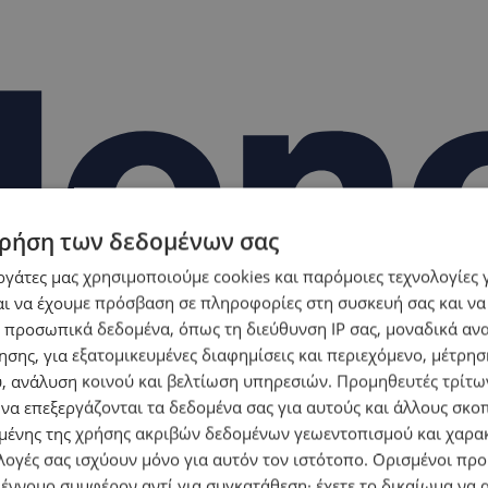
ρήση των δεδομένων σας
εργάτες μας χρησιμοποιούμε cookies και παρόμοιες τεχνολογίες 
ι να έχουμε πρόσβαση σε πληροφορίες στη συσκευή σας και να
 προσωπικά δεδομένα, όπως τη διεύθυνση IP σας, μοναδικά αν
σης, για εξατομικευμένες διαφημίσεις και περιεχόμενο, μέτρη
υ, ανάλυση κοινού και βελτίωση υπηρεσιών.
Προμηθευτές τρίτων
 να επεξεργάζονται τα δεδομένα σας για αυτούς και άλλους σκο
ένης της χρήσης ακριβών δεδομένων γεωεντοπισμού και χαρα
λογές σας ισχύουν μόνο για αυτόν τον ιστότοπο. Ορισμένοι πρ
 έννομο συμφέρον αντί για συγκατάθεση· έχετε το δικαίωμα να α