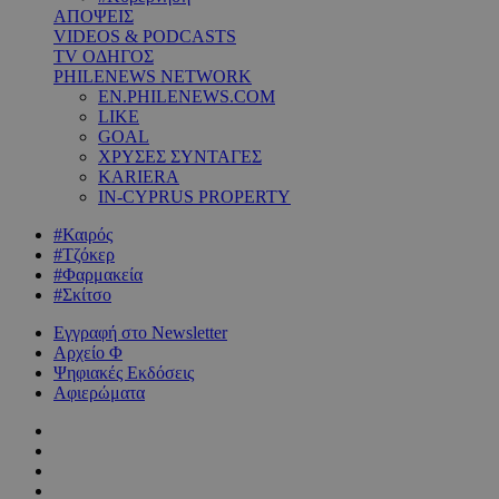
ΑΠΟΨΕΙΣ
VIDEOS & PODCASTS
TV ΟΔΗΓΟΣ
PHILENEWS NETWORK
EN.PHILENEWS.COM
LIKE
GOAL
ΧΡΥΣΕΣ ΣΥΝΤΑΓΕΣ
KARIERA
IN-CYPRUS PROPERTY
#Καιρός
#Τζόκερ
#Φαρμακεία
#Σκίτσο
Εγγραφή στο Newsletter
Αρχείο Φ
Ψηφιακές Εκδόσεις
Αφιερώματα