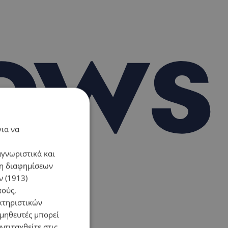
για να
αγνωριστικά και
ση διαφημίσεων
 (1913)
πούς,
κτηριστικών
ομηθευτές μπορεί
ντιταχθείτε στις