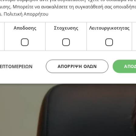
μισης
. Μπορείτε να ανακαλέσετε τη συγκατάθεσή σας οποιαδήπο
s
.
Πολιτική Απορρήτου
κλογές της 24ης Μαΐου: Η ώρα της ευθύνης και της ισ
Αποδοσης
Στοχευσης
Λειτουργικοτητας
ΛΕΠΤΟΜΕΡΕΙΩΝ
ΑΠΌΡΡΙΨΗ ΌΛΩΝ
ΑΠΟ