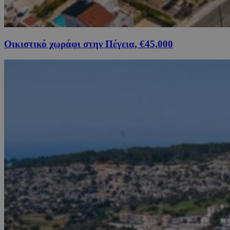
Οικιστικό χωράφι στην Πέγεια, €45,000