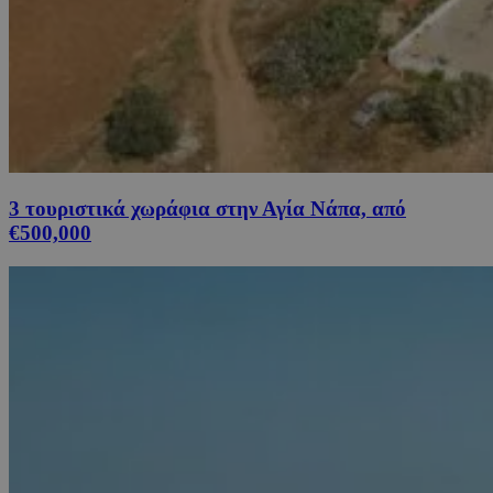
3 τουριστικά χωράφια στην Αγία Νάπα, από
€500,000