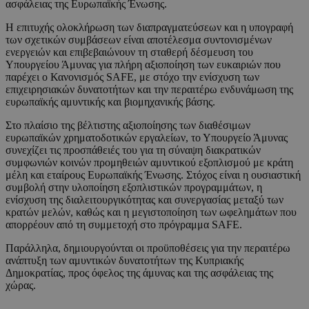
ασφάλειας της Ευρωπαϊκής Ένωσης.
Η επιτυχής ολοκλήρωση των διαπραγματεύσεων και η υπογραφή
των σχετικών συμβάσεων είναι αποτέλεσμα συντονισμένων
ενεργειών και επιβεβαιώνουν τη σταθερή δέσμευση του
Υπουργείου Άμυνας για πλήρη αξιοποίηση των ευκαιριών που
παρέχει ο Κανονισμός SAFE, με στόχο την ενίσχυση των
επιχειρησιακών δυνατοτήτων και την περαιτέρω ενδυνάμωση της
ευρωπαϊκής αμυντικής και βιομηχανικής βάσης.
Στο πλαίσιο της βέλτιστης αξιοποίησης των διαθέσιμων
ευρωπαϊκών χρηματοδοτικών εργαλείων, το Υπουργείο Άμυνας
συνεχίζει τις προσπάθειές του για τη σύναψη διακρατικών
συμφωνιών κοινών προμηθειών αμυντικού εξοπλισμού με κράτη
μέλη και εταίρους Ευρωπαϊκής Ένωσης. Στόχος είναι η ουσιαστική
συμβολή στην υλοποίηση εξοπλιστικών προγραμμάτων, η
ενίσχυση της διαλειτουργικότητας και συνεργασίας μεταξύ των
κρατών μελών, καθώς και η μεγιστοποίηση των ωφελημάτων που
απορρέουν από τη συμμετοχή στο πρόγραμμα SAFE.
Παράλληλα, δημιουργούνται οι προϋποθέσεις για την περαιτέρω
ανάπτυξη των αμυντικών δυνατοτήτων της Κυπριακής
Δημοκρατίας, προς όφελος της άμυνας και της ασφάλειας της
χώρας.