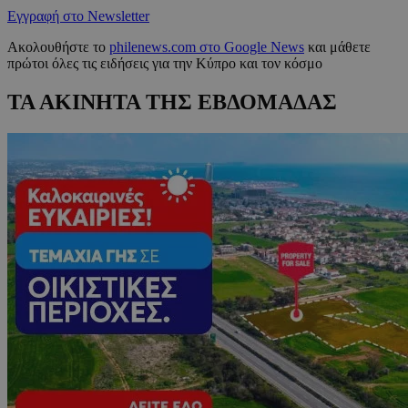
Εγγραφή στο Newsletter
Ακολουθήστε το
philenews.com στο Google News
και μάθετε
πρώτοι όλες τις ειδήσεις για την Κύπρο και τον κόσμο
ΤΑ ΑΚΙΝΗΤΑ ΤΗΣ ΕΒΔΟΜΑΔΑΣ