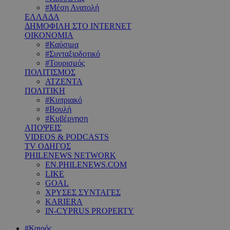
#Μέση Ανατολή
ΕΛΛΑΔΑ
ΔΗΜΟΦΙΛΗ ΣΤΟ INTERNET
ΟΙΚΟΝΟΜΙΑ
#Καύσιμα
#Συνταξιοδοτικό
#Τουρισμός
ΠΟΛΙΤΙΣΜΟΣ
ΑΤΖΕΝΤΑ
ΠΟΛΙΤΙΚΗ
#Κυπριακό
#Βουλή
#Κυβέρνηση
ΑΠΟΨΕΙΣ
VIDEOS & PODCASTS
TV ΟΔΗΓΟΣ
PHILENEWS NETWORK
EN.PHILENEWS.COM
LIKE
GOAL
ΧΡΥΣΕΣ ΣΥΝΤΑΓΕΣ
KARIERA
IN-CYPRUS PROPERTY
#Καιρός