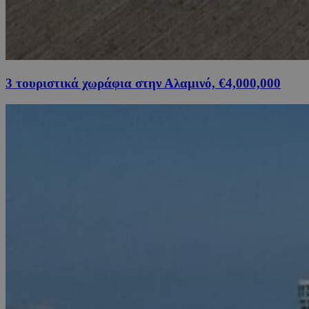
3 τουριστικά χωράφια στην Αλαμινό, €4,000,000