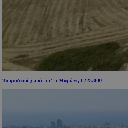
Τουριστικό χωράφι στο Μαρώνι, €225,000