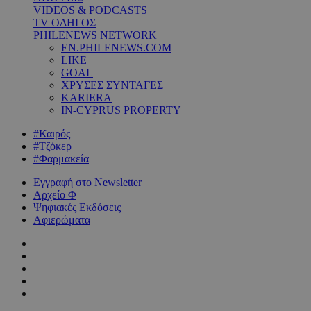
VIDEOS & PODCASTS
TV ΟΔΗΓΟΣ
PHILENEWS NETWORK
EN.PHILENEWS.COM
LIKE
GOAL
ΧΡΥΣΕΣ ΣΥΝΤΑΓΕΣ
KARIERA
IN-CYPRUS PROPERTY
#Καιρός
#Τζόκερ
#Φαρμακεία
Εγγραφή στο Newsletter
Αρχείο Φ
Ψηφιακές Εκδόσεις
Αφιερώματα