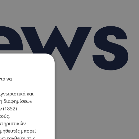
για να
αγνωριστικά και
ση διαφημίσεων
 (1852)
πούς,
κτηριστικών
ομηθευτές μπορεί
ντιταχθείτε στις