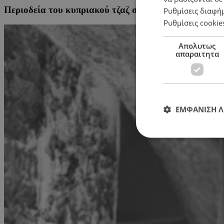
Περιοδεία του κυπριακού τζαζ συγκροτήματος MOCA
Ρυθμίσεις διαφή
Ρυθμίσεις cookie
Απολυτως
απαραιτητα
ΕΜΦΑΝΙΣΗ 