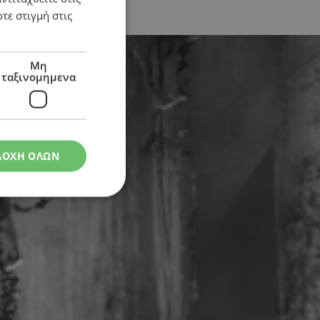
τε στιγμή στις
Μη
ταξινομημενα
ΔΟΧΗ ΟΛΩΝ