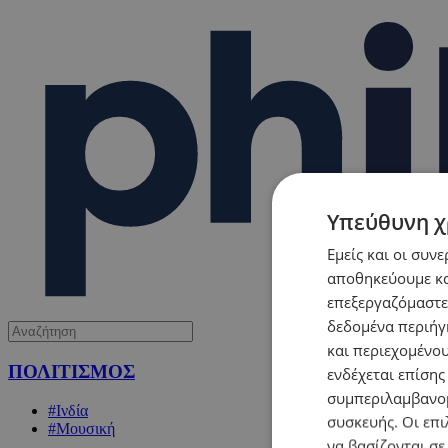
Υπεύθυνη χ
Εμείς και οι συν
αποθηκεύουμε κα
επεξεργαζόμαστε
δεδομένα περιήγη
και περιεχομένο
ΠΟΛΙΤΙΣΜΟΣ
ενδέχεται επίσης
συμπεριλαμβανομ
#Ινδία
συσκευής. Οι επι
#Μουσική
να βασίζονται σε