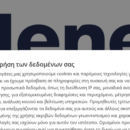
ρήση των δεδομένων σας
εργάτες μας χρησιμοποιούμε cookies και παρόμοιες τεχνολογίες 
ι να έχουμε πρόσβαση σε πληροφορίες στη συσκευή σας και να
 προσωπικά δεδομένα, όπως τη διεύθυνση IP σας, μοναδικά αν
σης, για εξατομικευμένες διαφημίσεις και περιεχόμενο, μέτρη
υ, ανάλυση κοινού και βελτίωση υπηρεσιών.
Προμηθευτές τρίτων
 να επεξεργάζονται τα δεδομένα σας για αυτούς και άλλους σκο
ένης της χρήσης ακριβών δεδομένων γεωεντοπισμού και χαρα
λογές σας ισχύουν μόνο για αυτόν τον ιστότοπο. Ορισμένοι πρ
 έννομο συμφέρον αντί για συγκατάθεση· έχετε το δικαίωμα να α