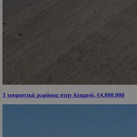
3 τουριστικά χωράφια στην Αλαμινό, €4,000,000