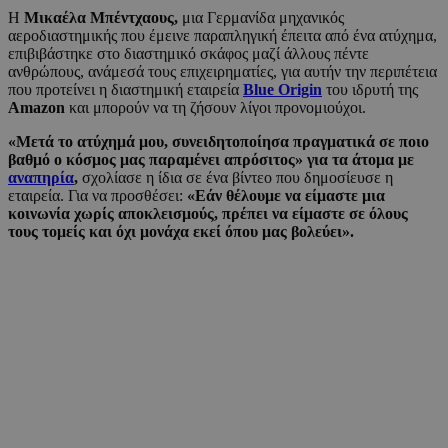
Η
Μικαέλα Μπέντχαους,
μια Γερμανίδα μηχανικός
αεροδιαστημικής που έμεινε παραπληγική έπειτα από ένα ατύχημα,
επιβιβάστηκε στο διαστημικό σκάφος μαζί άλλους πέντε
ανθρώπους, ανάμεσά τους επιχειρηματίες, για αυτήν την περιπέτεια
που προτείνει η διαστημική εταιρεία
Blue Origin
του ιδρυτή της
Amazon
και μπορούν να τη ζήσουν λίγοι προνομιούχοι.
«Μετά το ατύχημά μου, συνειδητοποίησα πραγματικά σε ποιο
βαθμό ο κόσμος μας παραμένει απρόσιτος» για τα άτομα με
αναπηρία
,
σχολίασε η ίδια σε ένα βίντεο που δημοσίευσε η
εταιρεία. Για να προσθέσει:
«Εάν θέλουμε να είμαστε μια
κοινωνία χωρίς αποκλεισμούς, πρέπει να είμαστε σε όλους
τους τομείς και όχι μονάχα εκεί όπου μας βολεύει».