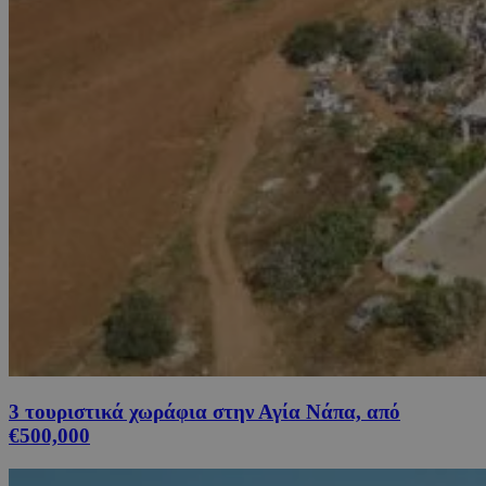
3 τουριστικά χωράφια στην Αγία Νάπα, από
€500,000