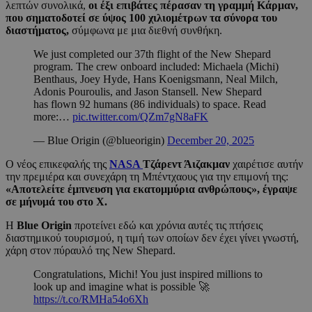
λεπτών συνολικά,
οι έξι επιβάτες πέρασαν τη γραμμή Κάρμαν,
που σηματοδοτεί σε ύψος 100 χιλιομέτρων τα σύνορα του
διαστήματος,
σύμφωνα με μια διεθνή συνθήκη.
We just completed our 37th flight of the New Shepard
program. The crew onboard included: Michaela (Michi)
Benthaus, Joey Hyde, Hans Koenigsmann, Neal Milch,
Adonis Pouroulis, and Jason Stansell. New Shepard
has flown 92 humans (86 individuals) to space. Read
more:…
pic.twitter.com/QZm7gN8aFK
— Blue Origin (@blueorigin)
December 20, 2025
Ο νέος επικεφαλής της
NASA
Τζάρεντ Άιζακμαν
χαιρέτισε αυτήν
την πρεμιέρα και συνεχάρη τη Μπέντχαους για την επιμονή της:
«Αποτελείτε έμπνευση για εκατομμύρια ανθρώπους», έγραψε
σε μήνυμά του στο Χ.
Η
Blue Origin
προτείνει εδώ και χρόνια αυτές τις πτήσεις
διαστημικού τουρισμού, η τιμή των οποίων δεν έχει γίνει γνωστή,
χάρη στον πύραυλό της New Shepard.
Congratulations, Michi! You just inspired millions to
look up and imagine what is possible 🚀
https://t.co/RMHa54o6Xh