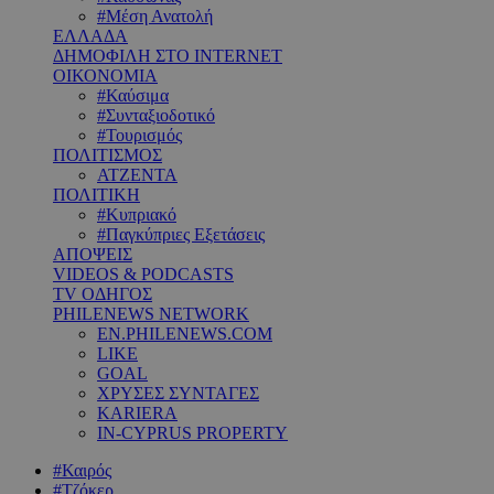
#Μέση Ανατολή
ΕΛΛΑΔΑ
ΔΗΜΟΦΙΛΗ ΣΤΟ INTERNET
ΟΙΚΟΝΟΜΙΑ
#Καύσιμα
#Συνταξιοδοτικό
#Τουρισμός
ΠΟΛΙΤΙΣΜΟΣ
ΑΤΖΕΝΤΑ
ΠΟΛΙΤΙΚΗ
#Κυπριακό
#Παγκύπριες Εξετάσεις
ΑΠΟΨΕΙΣ
VIDEOS & PODCASTS
TV ΟΔΗΓΟΣ
PHILENEWS NETWORK
EN.PHILENEWS.COM
LIKE
GOAL
ΧΡΥΣΕΣ ΣΥΝΤΑΓΕΣ
KARIERA
IN-CYPRUS PROPERTY
#Καιρός
#Τζόκερ