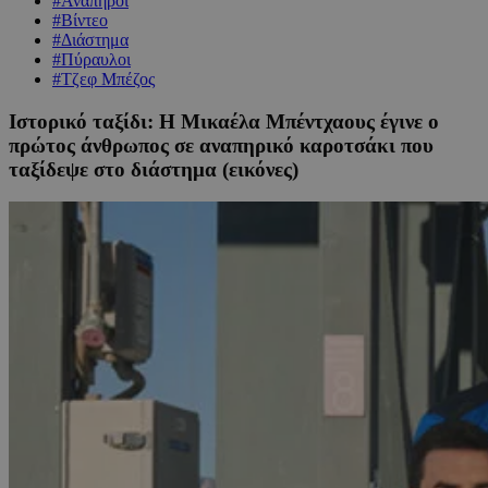
#Ανάπηροι
#Βίντεο
#Διάστημα
#Πύραυλοι
#Τζεφ Μπέζος
Ιστορικό ταξίδι: Η Μικαέλα Μπέντχαους έγινε ο
πρώτος άνθρωπος σε αναπηρικό καροτσάκι που
ταξίδεψε στο διάστημα (εικόνες)