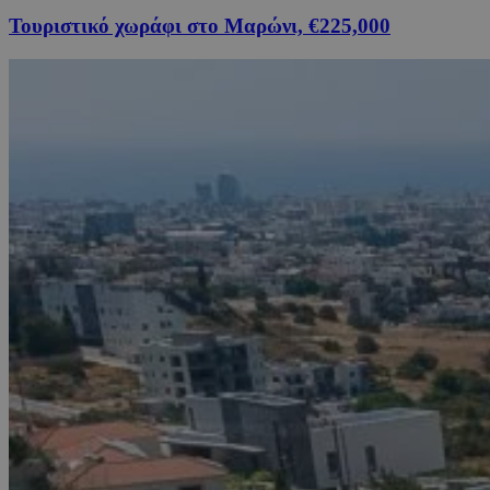
Τουριστικό χωράφι στο Μαρώνι, €225,000