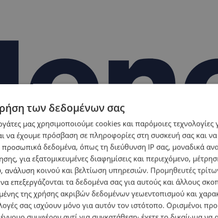
ρήση των δεδομένων σας
εργάτες μας χρησιμοποιούμε cookies και παρόμοιες τεχνολογίες 
ι να έχουμε πρόσβαση σε πληροφορίες στη συσκευή σας και να
 προσωπικά δεδομένα, όπως τη διεύθυνση IP σας, μοναδικά αν
σης, για εξατομικευμένες διαφημίσεις και περιεχόμενο, μέτρη
υ, ανάλυση κοινού και βελτίωση υπηρεσιών.
Προμηθευτές τρίτων
 να επεξεργάζονται τα δεδομένα σας για αυτούς και άλλους σκο
ένης της χρήσης ακριβών δεδομένων γεωεντοπισμού και χαρα
λογές σας ισχύουν μόνο για αυτόν τον ιστότοπο. Ορισμένοι πρ
 έννομο συμφέρον αντί για συγκατάθεση· έχετε το δικαίωμα να α