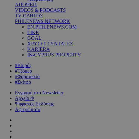
ΑΠΟΨΕΙΣ
VIDEOS & PODCASTS
TV ΟΔΗΓΟΣ
PHILENEWS NETWORK
EN.PHILENEWS.COM
LIKE
GOAL
ΧΡΥΣΕΣ ΣΥΝΤΑΓΕΣ
KARIERA
IN-CYPRUS PROPERTY
#Καιρός
#Τζόκερ
#Φαρμακεία
#Σκίτσο
Εγγραφή στο Newsletter
Αρχείο Φ
Ψηφιακές Εκδόσεις
Αφιερώματα