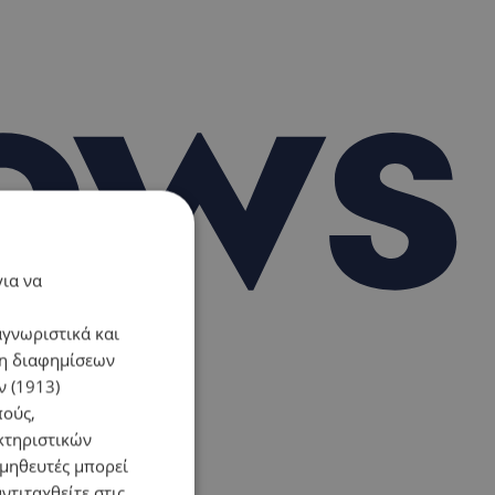
για να
αγνωριστικά και
ση διαφημίσεων
 (1913)
πούς,
κτηριστικών
ομηθευτές μπορεί
ντιταχθείτε στις