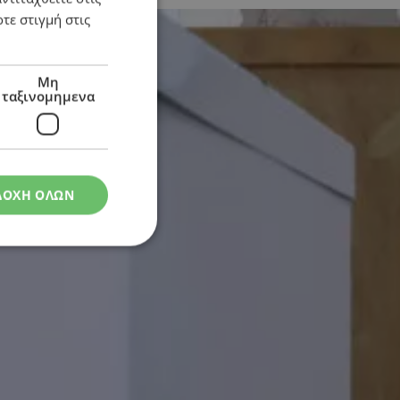
τε στιγμή στις
Μη
ταξινομημενα
ΔΟΧΗ ΟΛΩΝ