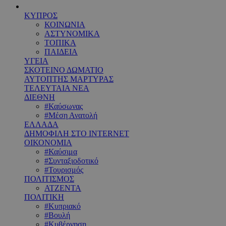
ΚΥΠΡΟΣ
ΚΟΙΝΩΝΙΑ
ΑΣΤΥΝΟΜΙΚΑ
ΤΟΠΙΚΑ
ΠΑΙΔΕΙΑ
ΥΓΕΙΑ
ΣΚΟΤΕΙΝΟ ΔΩΜΑΤΙΟ
ΑΥΤΟΠΤΗΣ ΜΑΡΤΥΡΑΣ
ΤΕΛΕΥΤΑΙΑ ΝΕΑ
ΔΙΕΘΝΗ
#Καύσωνας
#Μέση Ανατολή
ΕΛΛΑΔΑ
ΔΗΜΟΦΙΛΗ ΣΤΟ INTERNET
ΟΙΚΟΝΟΜΙΑ
#Καύσιμα
#Συνταξιοδοτικό
#Τουρισμός
ΠΟΛΙΤΙΣΜΟΣ
ΑΤΖΕΝΤΑ
ΠΟΛΙΤΙΚΗ
#Κυπριακό
#Βουλή
#Κυβέρνηση