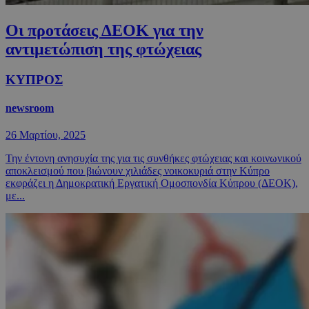
Οι προτάσεις ΔΕΟΚ για την
αντιμετώπιση της φτώχειας
ΚΥΠΡΟΣ
newsroom
26 Μαρτίου, 2025
Την έντονη ανησυχία της για τις συνθήκες φτώχειας και κοινωνικού
αποκλεισμού που βιώνουν χιλιάδες νοικοκυριά στην Κύπρο
εκφράζει η Δημοκρατική Εργατική Ομοσπονδία Κύπρου (ΔΕΟΚ),
με...