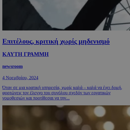
Επιτέλους, κριτική χωρίς μηδενισμό
ΚΑΥΤΗ ΓΡΑΜΜΗ
newsroom
4 Νοεμβρίου, 2024
Όταν σε μια κρατική υπηρεσία, χωρίς καλά – καλά να έχει δομή,
φορτώνεις τον έλεγχο του συνόλου σχεδόν των εργατικών
νομοθεσιών και προτίθεσαι να την...