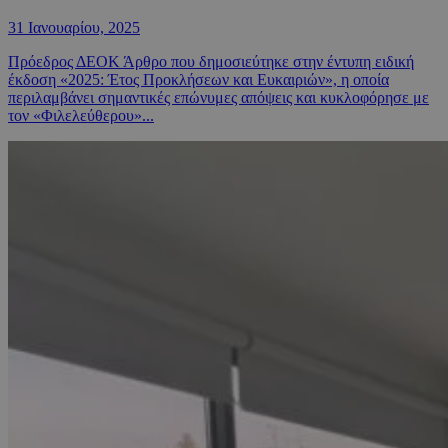
31 Ιανουαρίου, 2025
Πρόεδρος ΔΕΟΚ Άρθρο που δημοσιεύτηκε στην έντυπη ειδική
έκδοση «2025: Έτος Προκλήσεων και Ευκαιριών», η οποία
περιλαμβάνει σημαντικές επώνυμες απόψεις και κυκλοφόρησε με
τον «Φιλελεύθερου»...