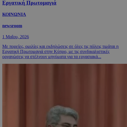
Εργατική Πρωτομαγιά
ΚΟΙΝΩΝΙΑ
newsroom
1 Μαΐου, 2026
Με πορείες, ομιλίες και εκδηλώσεις σε όλες τις πόλεις τιμάται η
Εργατική Πρωτομαγιά στην Κύπρο, με τις συνδικαλιστικές
οργανώσεις να στέλνουν μηνύματα για τα εργασιακά...