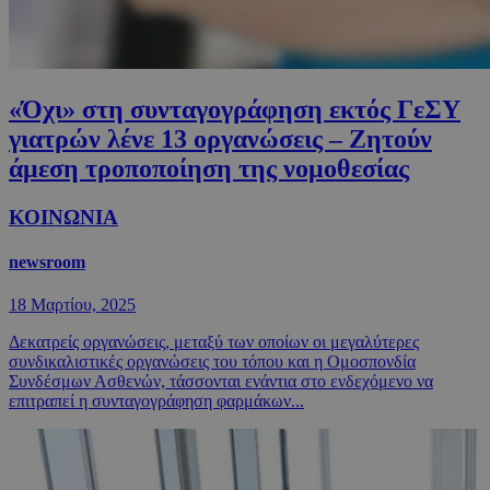
«Όχι» στη συνταγογράφηση εκτός ΓεΣΥ
γιατρών λένε 13 οργανώσεις – Ζητούν
άμεση τροποποίηση της νομοθεσίας
ΚΟΙΝΩΝΙΑ
newsroom
18 Μαρτίου, 2025
Δεκατρείς οργανώσεις, μεταξύ των οποίων οι μεγαλύτερες
συνδικαλιστικές οργανώσεις του τόπου και η Ομοσπονδία
Συνδέσμων Ασθενών, τάσσονται ενάντια στο ενδεχόμενο να
επιτραπεί η συνταγογράφηση φαρμάκων...