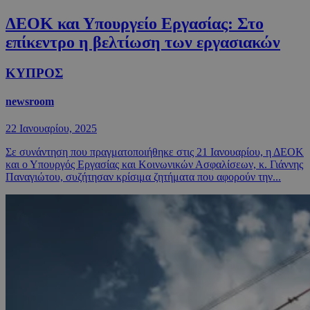
ΔΕΟΚ και Υπουργείο Εργασίας: Στο
επίκεντρο η βελτίωση των εργασιακών
ΚΥΠΡΟΣ
newsroom
22 Ιανουαρίου, 2025
Σε συνάντηση που πραγματοποιήθηκε στις 21 Ιανουαρίου, η ΔΕΟΚ
και ο Υπουργός Εργασίας και Κοινωνικών Ασφαλίσεων, κ. Γιάννης
Παναγιώτου, συζήτησαν κρίσιμα ζητήματα που αφορούν την...