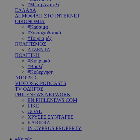
#Μέση Ανατολή
ΕΛΛΑΔΑ
ΔΗΜΟΦΙΛΗ ΣΤΟ INTERNET
ΟΙΚΟΝΟΜΙΑ
#Καύσιμα
#Συνταξιοδοτικό
#Τουρισμός
ΠΟΛΙΤΙΣΜΟΣ
ΑΤΖΕΝΤΑ
ΠΟΛΙΤΙΚΗ
#Κυπριακό
#Βουλή
#Κυβέρνηση
ΑΠΟΨΕΙΣ
VIDEOS & PODCASTS
TV ΟΔΗΓΟΣ
PHILENEWS NETWORK
EN.PHILENEWS.COM
LIKE
GOAL
ΧΡΥΣΕΣ ΣΥΝΤΑΓΕΣ
KARIERA
IN-CYPRUS PROPERTY
#Καιρός