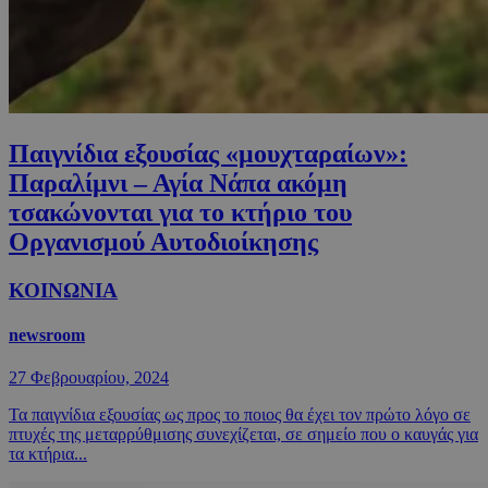
Παιγνίδια εξουσίας «μουχταραίων»:
Παραλίμνι – Αγία Νάπα ακόμη
τσακώνονται για το κτήριο του
Οργανισμού Αυτοδιοίκησης
ΚΟΙΝΩΝΙΑ
newsroom
27 Φεβρουαρίου, 2024
Τα παιγνίδια εξουσίας ως προς το ποιος θα έχει τον πρώτο λόγο σε
πτυχές της μεταρρύθμισης συνεχίζεται, σε σημείο που ο καυγάς για
τα κτήρια...