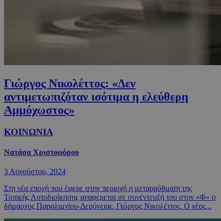
Γιώργος Νικολέττος: «Δεν
αντιμετωπιζόταν ισότιμα η ελεύθερη
Αμμόχωστος»
ΚΟΙΝΩΝΙΑ
Νατάσα Χριστοφόρου
3 Αυγούστου, 2024
Στη νέα εποχή που έφερε στην περιοχή η μεταρρύθμιση της
Τοπικής Αυτοδιοίκησης αναφέρεται σε συνέντευξή του στον «Φ» ο
δήμαρχος Παραλιμνίου-Δερύνειας, Γιώργος Νικολέττος. Ο νέος...