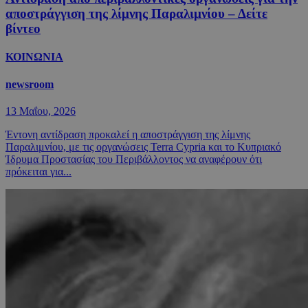
αποστράγγιση της λίμνης Παραλιμνίου – Δείτε
βίντεο
ΚΟΙΝΩΝΙΑ
newsroom
13 Μαΐου, 2026
Έντονη αντίδραση προκαλεί η αποστράγγιση της λίμνης
Παραλιμνίου, με τις οργανώσεις Terra Cypria και το Κυπριακό
Ίδρυμα Προστασίας του Περιβάλλοντος να αναφέρουν ότι
πρόκειται για...