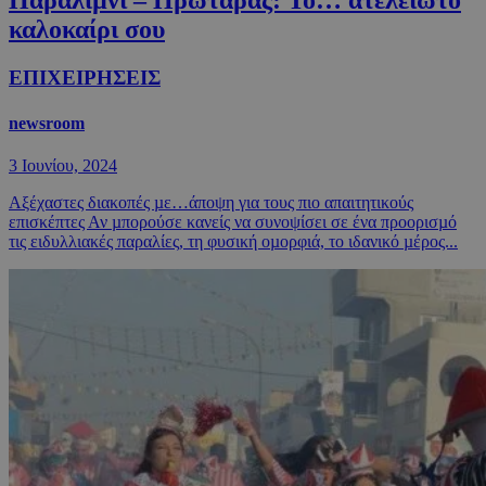
Παραλίµνι – Πρωταράς: To… ατέλειωτο
καλοκαίρι σου
ΕΠΙΧΕΙΡΗΣΕΙΣ
newsroom
3 Ιουνίου, 2024
Αξέχαστες διακοπές µε…άποψη για τους πιο απαιτητικούς
επισκέπτες Αν µπορούσε κανείς να συνοψίσει σε ένα προορισµό
τις ειδυλλιακές παραλίες, τη φυσική οµορφιά, το ιδανικό µέρος...