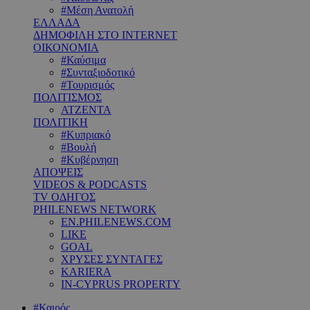
#Μέση Ανατολή
ΕΛΛΑΔΑ
ΔΗΜΟΦΙΛΗ ΣΤΟ INTERNET
ΟΙΚΟΝΟΜΙΑ
#Καύσιμα
#Συνταξιοδοτικό
#Τουρισμός
ΠΟΛΙΤΙΣΜΟΣ
ΑΤΖΕΝΤΑ
ΠΟΛΙΤΙΚΗ
#Κυπριακό
#Βουλή
#Κυβέρνηση
ΑΠΟΨΕΙΣ
VIDEOS & PODCASTS
TV ΟΔΗΓΟΣ
PHILENEWS NETWORK
EN.PHILENEWS.COM
LIKE
GOAL
ΧΡΥΣΕΣ ΣΥΝΤΑΓΕΣ
KARIERA
IN-CYPRUS PROPERTY
#Καιρός