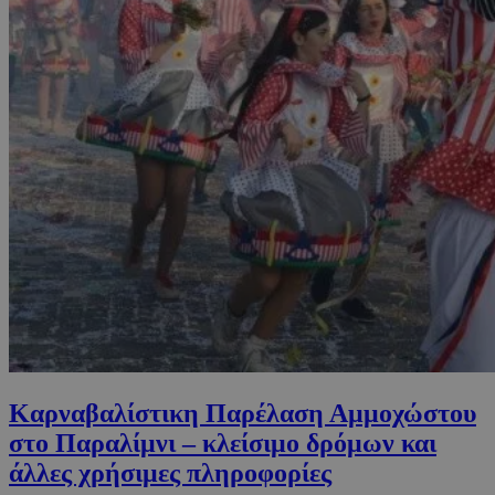
Καρναβαλίστικη Παρέλαση Αμμοχώστου
στο Παραλίμνι – κλείσιμο δρόμων και
άλλες χρήσιμες πληροφορίες