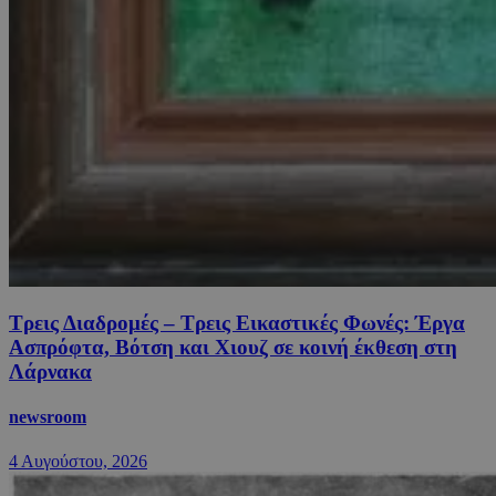
Τρεις Διαδρομές – Τρεις Εικαστικές Φωνές: Έργα
Ασπρόφτα, Βότση και Χιουζ σε κοινή έκθεση στη
Λάρνακα
newsroom
4 Αυγούστου, 2026