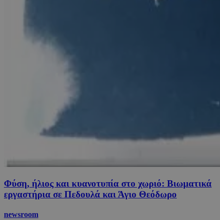
Φύση, ήλιος και κυανοτυπία στο χωριό: Βιωματικά
εργαστήρια σε Πεδουλά και Άγιο Θεόδωρο
newsroom