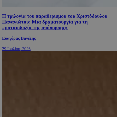
Η τριλογία του παραθερισμού του Χριστόδουλου
Παναγιώτου: Μια δραματουργία για τη
«ματαιοδοξία της απόσυρσης»
Ευαγόρας Βανέζης
29 Ιουλίου, 2026