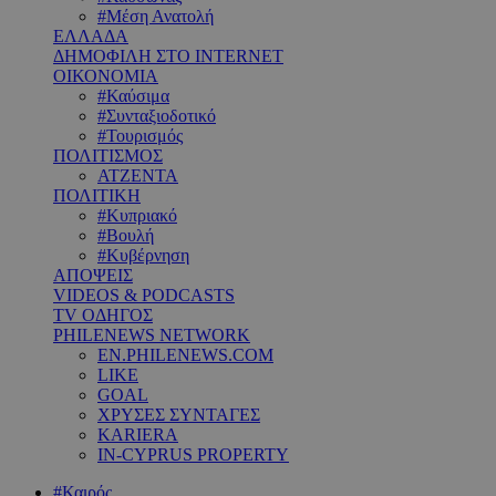
#Μέση Ανατολή
ΕΛΛΑΔΑ
ΔΗΜΟΦΙΛΗ ΣΤΟ INTERNET
ΟΙΚΟΝΟΜΙΑ
#Καύσιμα
#Συνταξιοδοτικό
#Τουρισμός
ΠΟΛΙΤΙΣΜΟΣ
ΑΤΖΕΝΤΑ
ΠΟΛΙΤΙΚΗ
#Κυπριακό
#Βουλή
#Κυβέρνηση
ΑΠΟΨΕΙΣ
VIDEOS & PODCASTS
TV ΟΔΗΓΟΣ
PHILENEWS NETWORK
EN.PHILENEWS.COM
LIKE
GOAL
ΧΡΥΣΕΣ ΣΥΝΤΑΓΕΣ
KARIERA
IN-CYPRUS PROPERTY
#Καιρός