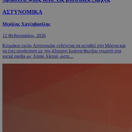
ΑΣΤΥΝΟΜΙΚΑ
Μιχάλης Χατζηβασίλης
12 Φεβρουαρίου, 2026
Κλιμάκιο εκτός Αστυνομίας ενδέχεται να μεταβεί στη Μόσχα και
να έχει συνάντηση με την 43χρονη Ιωάννα Φωτίου γνωστή στα
social media ως Annie Alexui, ώστε...