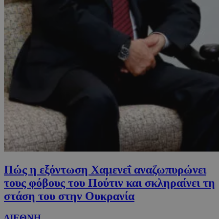
Πώς η εξόντωση Χαμενεΐ αναζωπυρώνει
τους φόβους του Πούτιν και σκληραίνει τη
στάση του στην Ουκρανία
ΔΙΕΘΝΗ