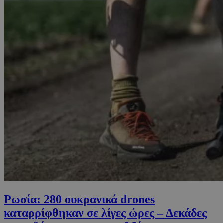
Ρωσία: 280 ουκρανικά drones
καταρρίφθηκαν σε λίγες ώρες – Δεκάδες