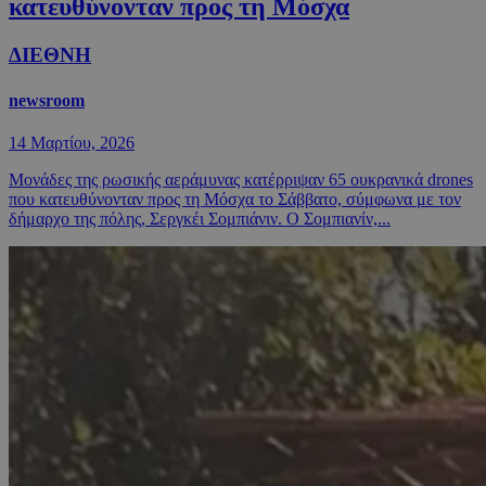
κατευθύνονταν προς τη Μόσχα
ΔΙΕΘΝΗ
newsroom
14 Μαρτίου, 2026
Μονάδες της ρωσικής αεράμυνας κατέρριψαν 65 ουκρανικά drones
που κατευθύνονταν προς τη Μόσχα το Σάββατο, σύμφωνα με τον
δήμαρχο της πόλης, Σεργκέι Σομπιάνιν. Ο Σομπιανίν,...