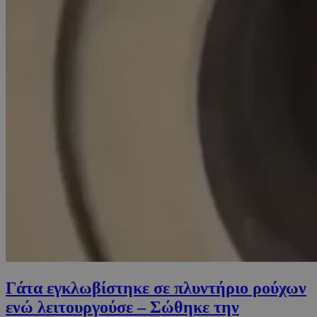
Γάτα εγκλωβίστηκε σε πλυντήριο ρούχων
ενώ λειτουργούσε – Σώθηκε την