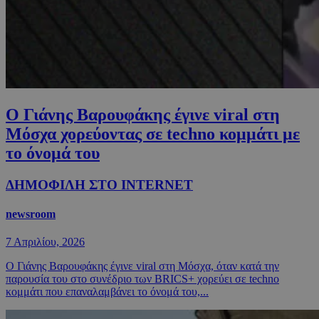
Ο Γιάνης Βαρουφάκης έγινε viral στη
Μόσχα χορεύοντας σε techno κομμάτι με
το όνομά του
ΔΗΜΟΦΙΛΗ ΣΤΟ INTERNET
newsroom
7 Απριλίου, 2026
Ο Γιάνης Βαρουφάκης έγινε viral στη Μόσχα, όταν κατά την
παρουσία του στο συνέδριο των BRICS+ χορεύει σε techno
κομμάτι που επαναλαμβάνει το όνομά του,...