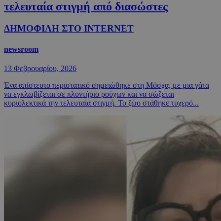
τελευταία στιγμή από διασώστες
ΔΗΜΟΦΙΛΗ ΣΤΟ INTERNET
newsroom
13 Φεβρουαρίου, 2026
Ένα απίστευτο περιστατικό σημειώθηκε στη Μόσχα, με μια γάτα
να εγκλωβίζεται σε πλυντήριο ρούχων και να σώζεται
κυριολεκτικά την τελευταία στιγμή. Το ζώο στάθηκε τυχερό...