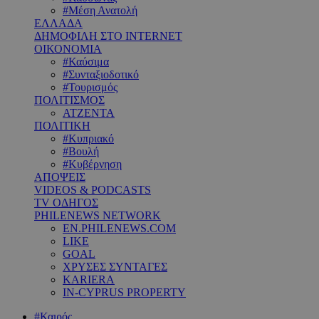
#Μέση Ανατολή
ΕΛΛΑΔΑ
ΔΗΜΟΦΙΛΗ ΣΤΟ INTERNET
ΟΙΚΟΝΟΜΙΑ
#Καύσιμα
#Συνταξιοδοτικό
#Τουρισμός
ΠΟΛΙΤΙΣΜΟΣ
ΑΤΖΕΝΤΑ
ΠΟΛΙΤΙΚΗ
#Κυπριακό
#Βουλή
#Κυβέρνηση
ΑΠΟΨΕΙΣ
VIDEOS & PODCASTS
TV ΟΔΗΓΟΣ
PHILENEWS NETWORK
EN.PHILENEWS.COM
LIKE
GOAL
ΧΡΥΣΕΣ ΣΥΝΤΑΓΕΣ
KARIERA
IN-CYPRUS PROPERTY
#Καιρός