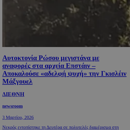
Αυτοκτονία Ρώσου μεγιστάνα με
αναφορές στα αρχεία Επστάιν –
Αποκαλούσε «αδελφή ψυχή» την Γκισλέιν
Μάξγουελ
ΔΙΕΘΝΗ
newsroom
3 Μαρτίου, 2026
Νεκρός εντοπίστηκε τη Δευτέρα σε πολυτελές διαμέρισμα στη