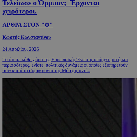
Τελείωσε ο Όρμπαν; Έρχονται
χειρότεροι.
ΑΡΘΡΑ ΣΤΟΝ "Φ"
Κωστής Κωνσταντίνου
24 Απριλίου, 2026
Το ότι σε κάθε χώρα της Ευρωπαϊκής Ένωσης υπάρχει μία ή και
περισσότερες, ενίοτε, πολιτικές δυνάμεις οι οποίες εξυπηρετούν
συνειδητά τα συμφέροντα της Μόσχας αντί...