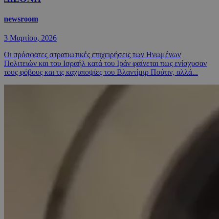
newsroom
3 Μαρτίου, 2026
Οι πρόσφατες στρατιωτικές επιχειρήσεις των Ηνωμένων
Πολιτειών και του Ισραήλ κατά του Ιράν φαίνεται πως ενίσχυσαν
τους φόβους και τις καχυποψίες του Βλαντίμιρ Πούτιν, αλλά...