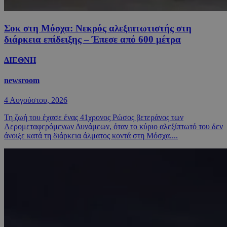
Σοκ στη Μόσχα: Νεκρός αλεξιπτωτιστής στη
διάρκεια επίδειξης – Έπεσε από 600 μέτρα
ΔΙΕΘΝΗ
newsroom
4 Αυγούστου, 2026
Τη ζωή του έχασε ένας 41χρονος Ρώσος βετεράνος των
Αερομεταφερόμενων Δυνάμεων, όταν το κύριο αλεξίπτωτό του δεν
άνοιξε κατά τη διάρκεια άλματος κοντά στη Μόσχα....