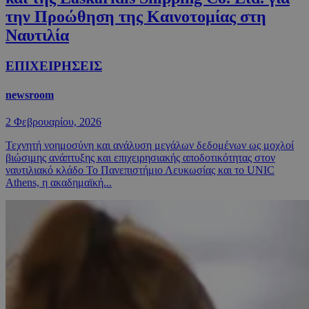
την Προώθηση της Καινοτομίας στη
Ναυτιλία
ΕΠΙΧΕΙΡΗΣΕΙΣ
newsroom
2 Φεβρουαρίου, 2026
Τεχνητή νοημοσύνη και ανάλυση μεγάλων δεδομένων ως μοχλοί
βιώσιμης ανάπτυξης και επιχειρησιακής αποδοτικότητας στον
ναυτιλιακό κλάδο Το Πανεπιστήμιο Λευκωσίας και το UNIC
Athens, η ακαδημαϊκή...