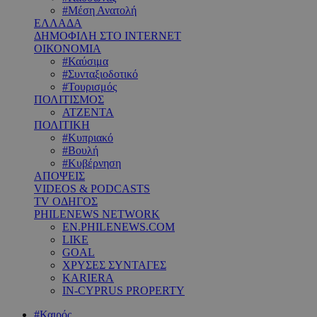
#Μέση Ανατολή
ΕΛΛΑΔΑ
ΔΗΜΟΦΙΛΗ ΣΤΟ INTERNET
ΟΙΚΟΝΟΜΙΑ
#Καύσιμα
#Συνταξιοδοτικό
#Τουρισμός
ΠΟΛΙΤΙΣΜΟΣ
ΑΤΖΕΝΤΑ
ΠΟΛΙΤΙΚΗ
#Κυπριακό
#Βουλή
#Κυβέρνηση
ΑΠΟΨΕΙΣ
VIDEOS & PODCASTS
TV ΟΔΗΓΟΣ
PHILENEWS NETWORK
EN.PHILENEWS.COM
LIKE
GOAL
ΧΡΥΣΕΣ ΣΥΝΤΑΓΕΣ
KARIERA
IN-CYPRUS PROPERTY
#Καιρός