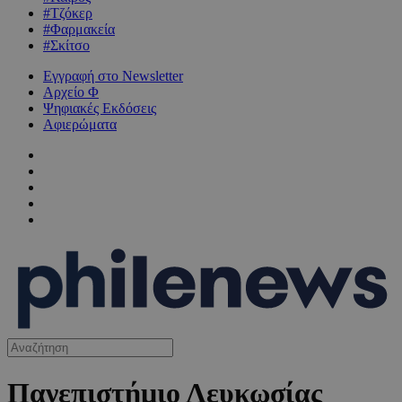
#Τζόκερ
#Φαρμακεία
#Σκίτσο
Εγγραφή στο Newsletter
Αρχείο Φ
Ψηφιακές Εκδόσεις
Αφιερώματα
Πανεπιστήμιο Λευκωσίας