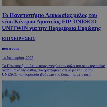
Το Πανεπιστήμιο Λευκωσίας μέλος του
νέου Κέντρου Αριστείας FIP-UNESCO
UNITWIN για την Περιφέρεια Ευρώπης
ΕΠΙΧΕΙΡΗΣΕΙΣ
newsroom
14 Ιανουαρίου, 2026
Το Πανεπιστήμιο Λευκωσίας ενισχύει τον ρόλο του στο ευρωπαϊκό
ακαδημαϊκό γίγνεσθαι, συνεργαζόμενο στενά με τη FIP, την
UNESCO και κορυφαία ιδρύματα της Ευρώπης, με στόχο...