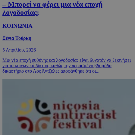
– Μπορεί να φέρει μια νέα εποχή
λογοδοσίας;
ΚΟΙΝΩΝΙΑ
Ξένια Τούρκη
5 Απριλίου, 2026
Μια νέα εποχή ευθύνης και λογοδοσίας είναι δυνατόν να ξεκινήσει
για τα κοινωνικά δίκτυα, καθώς την περασμένη βδομάδα
δικαστήριο στο Λος Άντζελες αποφάνθηκε ότι οι...