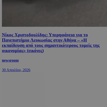
Νίκος Χριστοδουλίδης: Υπερηφάνεια για το
Πανεπιστήμιο Λευκωσίας στην Αθήνα – «H
εκπαίδευση από τους σημαντικότερους τομείς της
οικονομίας» (εικόνες)
newsroom
30 Απριλίου, 2026