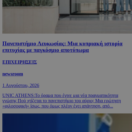
Πανεπιστήμιο Λευκωσίας: Μια κυπριακή ιστορία
επιτυχίας με παγκόσμιο αποτύπωμα
ΕΠΙΧΕΙΡΗΣΕΙΣ
newsroom
1 Αυγούστου, 2026
UNIC ATHENS:Το όραμα που έγινε μια νέα πραγματικότητα
γνώσης Πού χτίζεται το πανεπιστήμιο του αύριο; Mια ερώτηση
«φιλοσοφική» ίσως, που όμως πλέον έχει απάντηση, από...