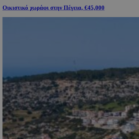
Οικιστικό χωράφι στην Πέγεια, €45,000