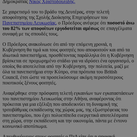
Δημοκρατίας
Νίκος Χριστοδουλίδης.
Σε χαιρετισμό του το βράδυ της Δευτέρας, στην τελετή
αποφοίτησης της Σχολής Διοίκησης Επιχειρήσεων του
Πανεπιστημίου Λευκωσίας,
ο Πρόεδρος ανέφερε ότι
ποσοστό άνω
του 82% των αποφοίτων εργοδοτείται αμέσως
σε επαγγέλματα
συναφή με τις σπουδές τους.
Ο Πρόεδρος ανακοίνωσε ότι από την επόμενη χρονιά, η
Κυβέρνηση θα τιμά και τους φοιτητές που αποφοιτούν και από τα
ιδιωτικά πανεπιστήμια, προσθέτοντας παράλληλα ότι η Κυβέρνηση
βρίσκεται σε προχωρημένο στάδιο για να ιδρύσει ένα οργανισμό, ο
οποίος θα αποτελείται από την Κυβέρνηση, την πολιτεία, μαζί με
όλα τα πανεπιστήμια στην Κύπρο, στα πρότυπα του British
Council, έτσι ώστε να προσελκύσουμε ακόμη περισσότερους
ποιοτικούς ξένους φοιτητές.
Αναφέρθηκε στην πρόσφατη τελετή εγκαινίων των εγκαταστάσεων
του πανεπιστημίου Λευκωσίας στην Αθήνα, αναφέροντας ότι
πρόκειται για μια εξέλιξη που αποδεικνύει τη δυναμική της
τριτοβάθμιας εκπαίδευσης της χώρας μας, της εξωστρέφειας του
πανεπιστημίου, που έχει πολυεπίπεδα ευεργετικά αποτελέσματα
στη χώρα, στην εκπαίδευση και την οικονομία, πάντα με έντονο
κοινωνικό αποτύπωμα.
Απευθυνόμενος στους φοιτητές ο ΠτΔ είπε ότι η ψηφιακή