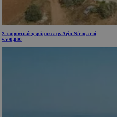
3 τουριστικά χωράφια στην Αγία Νάπα, από
€500,000