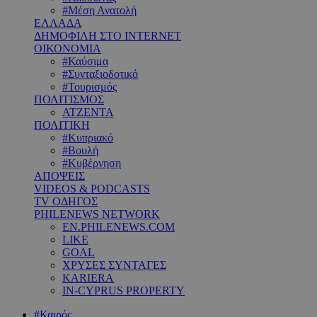
#Μέση Ανατολή
ΕΛΛΑΔΑ
ΔΗΜΟΦΙΛΗ ΣΤΟ INTERNET
ΟΙΚΟΝΟΜΙΑ
#Καύσιμα
#Συνταξιοδοτικό
#Τουρισμός
ΠΟΛΙΤΙΣΜΟΣ
ΑΤΖΕΝΤΑ
ΠΟΛΙΤΙΚΗ
#Κυπριακό
#Βουλή
#Κυβέρνηση
ΑΠΟΨΕΙΣ
VIDEOS & PODCASTS
TV ΟΔΗΓΟΣ
PHILENEWS NETWORK
EN.PHILENEWS.COM
LIKE
GOAL
ΧΡΥΣΕΣ ΣΥΝΤΑΓΕΣ
KARIERA
IN-CYPRUS PROPERTY
#Καιρός