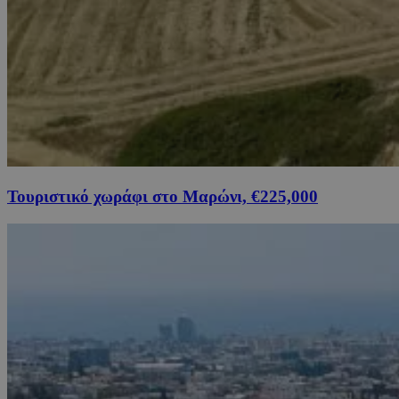
Τουριστικό χωράφι στο Μαρώνι, €225,000