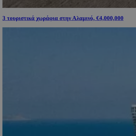
3 τουριστικά χωράφια στην Αλαμινό, €4,000,000