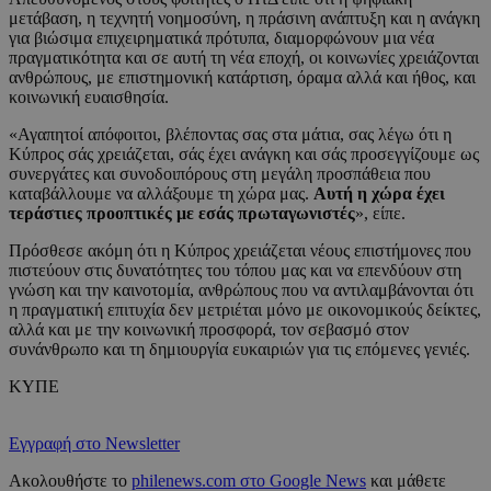
μετάβαση, η τεχνητή νοημοσύνη, η πράσινη ανάπτυξη και η ανάγκη
για βιώσιμα επιχειρηματικά πρότυπα, διαμορφώνουν μια νέα
πραγματικότητα και σε αυτή τη νέα εποχή, οι κοινωνίες χρειάζονται
ανθρώπους, με επιστημονική κατάρτιση, όραμα αλλά και ήθος, και
κοινωνική ευαισθησία.
«Αγαπητοί απόφοιτοι, βλέποντας σας στα μάτια, σας λέγω ότι η
Κύπρος σάς χρειάζεται, σάς έχει ανάγκη και σάς προσεγγίζουμε ως
συνεργάτες και συνοδοιπόρους στη μεγάλη προσπάθεια που
καταβάλλουμε να αλλάξουμε τη χώρα μας.
Αυτή η χώρα έχει
τεράστιες προοπτικές με εσάς πρωταγωνιστές
», είπε.
Πρόσθεσε ακόμη ότι η Κύπρος χρειάζεται νέους επιστήμονες που
πιστεύουν στις δυνατότητες του τόπου μας και να επενδύουν στη
γνώση και την καινοτομία, ανθρώπους που να αντιλαμβάνονται ότι
η πραγματική επιτυχία δεν μετριέται μόνο με οικονομικούς δείκτες,
αλλά και με την κοινωνική προσφορά, τον σεβασμό στον
συνάνθρωπο και τη δημιουργία ευκαιριών για τις επόμενες γενιές.
ΚΥΠΕ
Εγγραφή στο Newsletter
Ακολουθήστε το
philenews.com στο Google News
και μάθετε