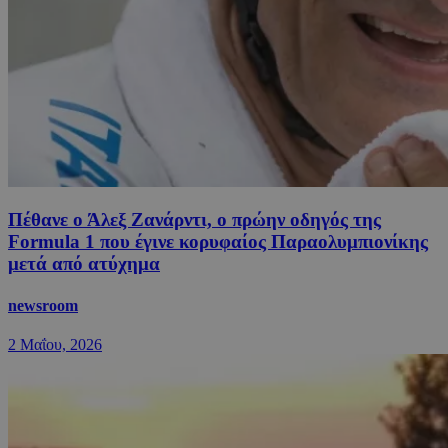
Πέθανε ο Άλεξ Ζανάρντι, o πρώην οδηγός της
Formula 1 που έγινε κορυφαίος Παραολυμπιονίκης
μετά από ατύχημα
newsroom
2 Μαΐου, 2026