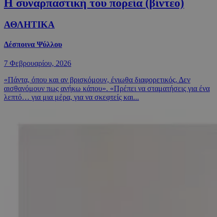
Η συναρπαστική του πορεία (βίντεο)
ΑΘΛΗΤΙΚΑ
Δέσποινα Ψύλλου
7 Φεβρουαρίου, 2026
«Πάντα, όπου και αν βρισκόμουν, ένιωθα διαφορετικός. Δεν
αισθανόμουν πως ανήκω κάπου». «Πρέπει να σταματήσεις για ένα
λεπτό… για μια μέρα, για να σκεφτείς και...