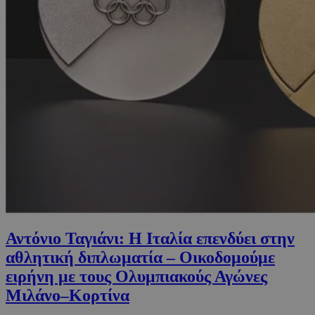
Αντόνιο Ταγιάνι: Η Ιταλία επενδύει στην
αθλητική διπλωματία – Οικοδομούμε
ειρήνη με τους Ολυμπιακούς Αγώνες
Μιλάνο–Κορτίνα