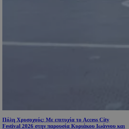
Πόλη Χρυσοχούς: Με επιτυχία το Access City
Festival 2026 στην παρουσία Κυριάκου Ιωάννου και