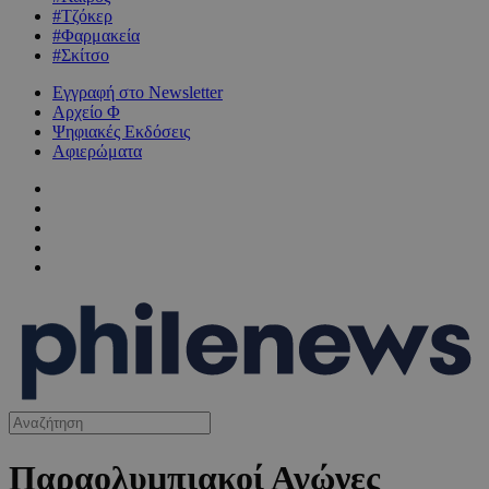
#Τζόκερ
#Φαρμακεία
#Σκίτσο
Εγγραφή στο Newsletter
Αρχείο Φ
Ψηφιακές Εκδόσεις
Αφιερώματα
Παραολυμπιακοί Αγώνες