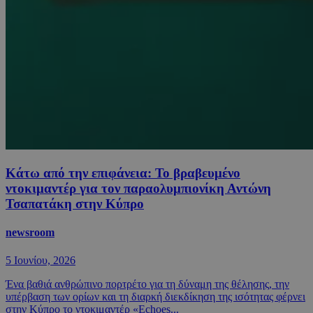
Κάτω από την επιφάνεια: Το βραβευμένο
ντοκιμαντέρ για τον παραολυμπιονίκη Αντώνη
Τσαπατάκη στην Κύπρο
newsroom
5 Ιουνίου, 2026
Ένα βαθιά ανθρώπινο πορτρέτο για τη δύναμη της θέλησης, την
υπέρβαση των ορίων και τη διαρκή διεκδίκηση της ισότητας φέρνει
στην Κύπρο το ντοκιμαντέρ «Echoes...