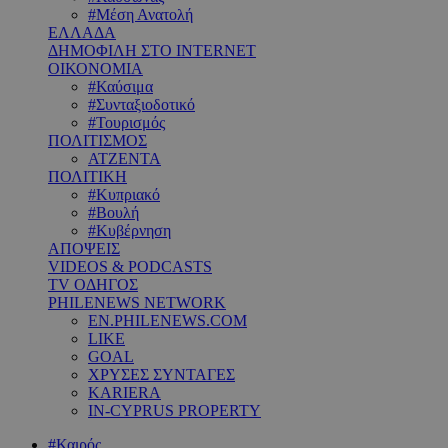
#Μέση Ανατολή
ΕΛΛΑΔΑ
ΔΗΜΟΦΙΛΗ ΣΤΟ INTERNET
ΟΙΚΟΝΟΜΙΑ
#Καύσιμα
#Συνταξιοδοτικό
#Τουρισμός
ΠΟΛΙΤΙΣΜΟΣ
ΑΤΖΕΝΤΑ
ΠΟΛΙΤΙΚΗ
#Κυπριακό
#Βουλή
#Κυβέρνηση
ΑΠΟΨΕΙΣ
VIDEOS & PODCASTS
TV ΟΔΗΓΟΣ
PHILENEWS NETWORK
EN.PHILENEWS.COM
LIKE
GOAL
ΧΡΥΣΕΣ ΣΥΝΤΑΓΕΣ
KARIERA
IN-CYPRUS PROPERTY
#Καιρός