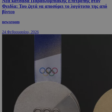
Νέα κατσάδα Παραολυμπιακής Επιτροπής στον
Φειδία: Του ζητά να αποσύρει το λογότυπο της από
βίντεο
newsroom
24 Φεβρουαρίου, 2026