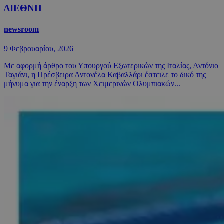
ΔΙΕΘΝΗ
newsroom
9 Φεβρουαρίου, 2026
Με αφορμή άρθρο του Υπουργού Εξωτερικών της Ιταλίας, Αντόνιο
Ταγιάνι, η Πρέσβειρα Αντονέλα Καβαλλάρι έστειλε το δικό της
μήνυμα για την έναρξη των Χειμερινών Ολυμπιακών...