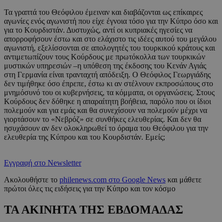
Τα γραπτά του Θεόφιλου έμειναν και διαβάζονται ως επίκαιρες
αγωνίες ενός αγωνιστή που είχε έγνοια τόσο για την Κύπρο όσο και
για το Κουρδιστάν. Δυστυχώς, αντί οι κυπριακές ηγεσίες να
απορροφήσουν έστω και στο ελάχιστο τις ιδέες αυτού του μεγάλου
αγωνιστή, εξελίσσονται σε απολογητές του τουρκικού κράτους και
αντιμετωπίζουν τους Κούρδους με πρωτόκολλα των τουρκικών
μυστικών υπηρεσιών –η υπόθεση της έκδοσης του Κενάν Αγιάς
στη Γερμανία είναι τρανταχτή απόδειξη. Ο Θεόφιλος Γεωργιάδης
δεν τιμήθηκε όσο έπρεπε, έστω κι αν στέλνουν εκπροσώπους στο
μνημόσυνό του οι κυβερνήσεις, τα κόμματα, οι οργανώσεις. Στους
Κούρδους δεν δόθηκε η απαραίτητη βοήθεια, παρόλο που οι ίδιοι
πολεμούν και για εμάς και θα συνεχίσουν να πολεμούν μέχρι να
γιορτάσουν το «Νεβρόζ» σε συνθήκες ελευθερίας. Και δεν θα
ησυχάσουν αν δεν ολοκληρωθεί το όραμα του Θεόφιλου για την
ελευθερία της Κύπρου και του Κουρδιστάν. Εμείς;
Εγγραφή στο Newsletter
Ακολουθήστε το
philenews.com στο Google News
και μάθετε
πρώτοι όλες τις ειδήσεις για την Κύπρο και τον κόσμο
ΤΑ ΑΚΙΝΗΤΑ ΤΗΣ ΕΒΔΟΜΑΔΑΣ