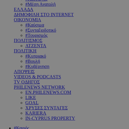
#Μέση Ανατολή
ΕΛΛΑΔΑ
ΔΗΜΟΦΙΛΗ ΣΤΟ INTERNET
ΟΙΚΟΝΟΜΙΑ
#Καύσιμα
#Συνταξιοδοτικό
#Τουρισμός
ΠΟΛΙΤΙΣΜΟΣ
ΑΤΖΕΝΤΑ
ΠΟΛΙΤΙΚΗ
#Κυπριακό
#Βουλή
#Κυβέρνηση
ΑΠΟΨΕΙΣ
VIDEOS & PODCASTS
TV ΟΔΗΓΟΣ
PHILENEWS NETWORK
EN.PHILENEWS.COM
LIKE
GOAL
ΧΡΥΣΕΣ ΣΥΝΤΑΓΕΣ
KARIERA
IN-CYPRUS PROPERTY
#Καιρός