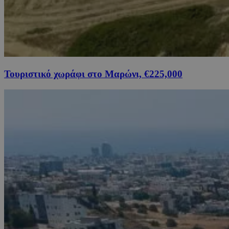
Τουριστικό χωράφι στο Μαρώνι, €225,000