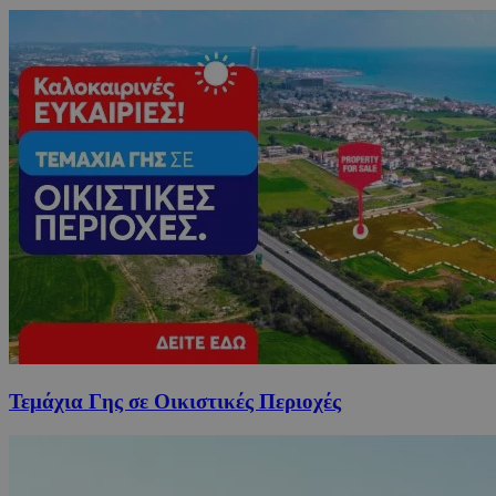
Τεμάχια Γης σε Οικιστικές Περιοχές