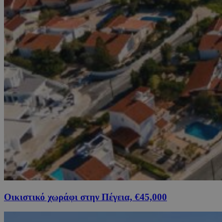
Οικιστικό χωράφι στην Πέγεια, €45,000