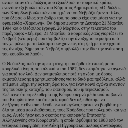
αναφερόταν στις διώξεις που εξαπέλυσε το τουρκικό κράτος
εναντίον έξι βουλευτών του Κόμματος Δημοκρατίας. «Οι διώξεις
των Κούρδων βουλευτών και η μέρα του Νεβρόζ» ήταν ο τίτλος
που έδωσε ο ίδιος στο άρθρο του, το οποίο είχε ετοιμάσει για την
εφημερίδα «Χαραυγή». Θα δημοσιευόταν τη Δευτέρα 21 Μαρτίου
1994 και ο Θεόφιλος έγραφε, 20 Μαρτίου, στην τελευταία του
παράγραφο: «Σήμερα, 21 Μαρτίου, ο κουρδικός λαός γιορτάζει το
Νεβρόζ (νέα μέρα) που συμβολίζει την άνοιξη, το πέρασμα από
τον χειμώνα, με το λιώσιμο των χιονιών, στη ζωή με τον ερχομό
της άνοιξης. Σήμερα το Νεβρόζ συμβολίζει την ίδια την ανάσταση
του κουρδικού λαού».
Ο Θεόφιλος, από την πρώτη στιγμή που ήρθε σε επαφή με το
κουρδικό κίνημα, το καλοκαίρι του 1987, δεν σταμάτησε να αγωνιά
για αυτό τον λαό. Δεν αντιμετώπισε ποτέ τη σχέση με όρους
εκμετάλλευσης ή χρησιμοποίησης για το δικό μας πρόβλημα, αλλά
επέμεινε μέχρι την ύστατη ώρα του, για έναν κοινό αγώνα εναντίον
της τουρκικής κατοχής, του φασισμού, του ιμπεριαλισμού.
Επέμεινε ότι «η ελευθερία της Κύπρου περνά μέσα από τα βουνά
του Κουρδιστάν» και ότι εμείς αφού δεν αξιωθήκαμε να
διεξάγουμε εθνικοαπελευθερωτικό αγώνα, πρέπει να βοηθάμε με
όλα τα μέσα που διαθέτουμε, τους Κούρδους που πολεμούν και για
εμάς. Αυτός ήταν και ο σκοπός της κυπριακής Επιτροπής
Αλληλεγγύης στο Κουρδιστάν, η οποία ιδρύθηκε το 1988 από τον
Θεόφιλο Γεωργιάδη, τον Λάκη Πίγγουρα και άλλους συντρόφους