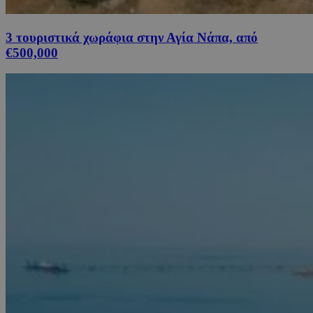
3 τουριστικά χωράφια στην Αγία Νάπα, από
€500,000