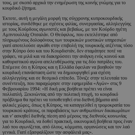
τους, με σκοπό αρχικά την ενημέρωση της κοινής γνώμης για το
κουρδικό ζήτημα.
Έκτοτε, αυτή η μεγάλη μορφή της σύγχρονης κυπροκουρδικής
ιστορίας, συνδέθηκε με σχέσεις φιλίας, συνεργασίας, αλληλεγγύης
με τους Κούρδους αγωνιστές και βεβαίως, με τον Κούρδο ηγέτη
Αμπντουλλάχ Οτσαλάν. Ο Θεόφιλος, που εκτελέστηκε από
πληρωμένους δολοφόνους των τουρκικών μυστικών υπηρεσιών
γιατί αποτελούσε αγκάθι στην επιβολή της τουρκικής ατζέντας τόσο
στην Κύπρο όσο και του Κουρδιστάν, δεν σταμάτησε ποτέ να
γράφει, να μιλά και να διακηρύσσει την ανάγκη ενός κοινού και
καθοριστικού αγώνα απελευθέρωσης για τις δύο πατρίδες του.
Επέμεινε ότι η Κύπρος και η Ελλάδα όφειλαν να βοηθούν την
κουρδική επανάσταση ώστε να δημιουργηθεί μια σχέση
αλληλεγγύης και σε θεσμικό επίπεδο. Τόνιζε στην τελευταία του
συνέντευξη, που παραχώρησε στην εφημερίδα «Αγών» στις 9
Φεβρουαρίου 1994: «Η δική μας βοήθεια πρέπει να είναι
πολλαπλή. Ξεκινώντας από την πολιτική πτυχή, το κουρδικό
πρόβλημα θα πρέπει να τοποθετηθεί στα διεθνή βήματα από
φιλικές χώρες, όπως η Κύπρος, να καταγγελθεί η τρομοκρατία του
τουρκικού κράτους, οι παραβιάσεις των ανθρωπίνων δικαιωμάτων
και ν’ ασκηθεί διεθνής πίεση από μέρους της διεθνούς κοινωνίας
για το Κουρδικό, να δοθεί πρακτική, οικονομική βοήθεια προς έναν
λαό που αγωνίζεται, από όλους, κόμματα, οργανώσεις και τον λαό
γενικά. Γιατί εξασφαλίζουν την ασφάλειά μας».