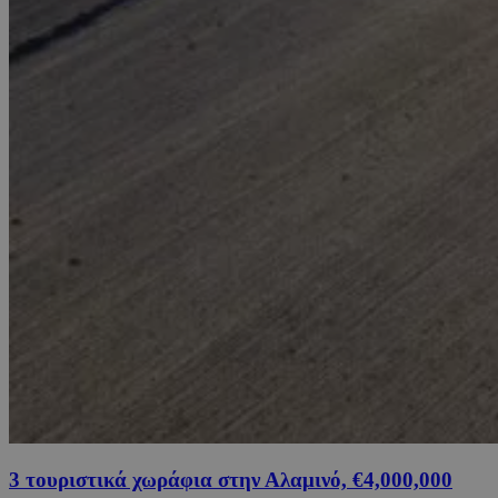
3 τουριστικά χωράφια στην Αλαμινό, €4,000,000