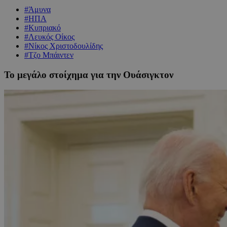
#Άμυνα
#ΗΠΑ
#Κυπριακό
#Λευκός Οίκος
#Νίκος Χριστοδουλίδης
#Τζο Μπάιντεν
Το μεγάλο στοίχημα για την Ουάσιγκτον