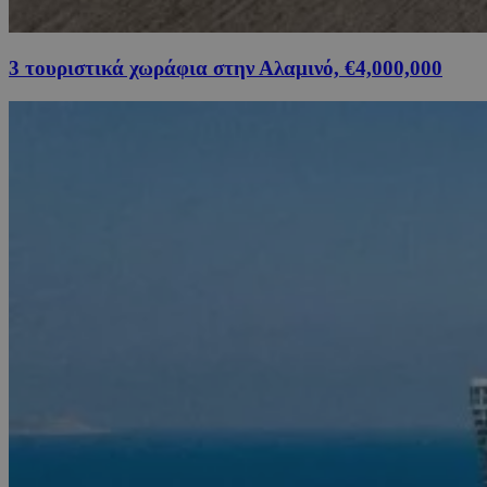
3 τουριστικά χωράφια στην Αλαμινό, €4,000,000