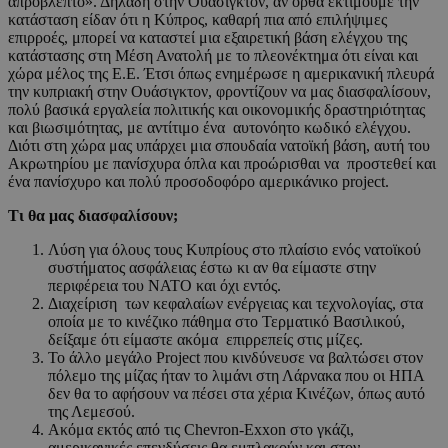
απρόβλεπτο». Δηλαδή στην Ουάσιγκτον, αν ορθά εκτιμούμε την
κατάσταση είδαν ότι η Κύπρος, καθαρή πια από επιλήψιμες
επιρροές, μπορεί να καταστεί μια εξαιρετική βάση ελέγχου της
κατάστασης στη Μέση Ανατολή με το πλεονέκτημα ότι είναι και
χώρα μέλος της Ε.Ε. Έτσι όπως ενημέρωσε η αμερικανική πλευρά
την κυπριακή στην Ουάσιγκτον, φροντίζουν να μας διασφαλίσουν,
πολύ βασικά εργαλεία πολιτικής και οικονομικής δραστηριότητας
και βιωσιμότητας, με αντίτιμο ένα αυτονόητο κωδικό ελέγχου.
Διότι στη χώρα μας υπάρχει μια σπουδαία νατοϊκή βάση, αυτή του
Ακρωτηρίου με πανίσχυρα όπλα και προώρισθαι να προστεθεί και
ένα πανίσχυρο και πολύ προσοδοφόρο αμερικάνικο project.
Τι θα μας διασφαλίσουν;
Λύση για όλους τους Κυπρίους στο πλαίσιο ενός νατοϊκού
συστήματος ασφάλειας έστω κι αν θα είμαστε στην
περιφέρεια του ΝΑΤΟ και όχι εντός.
Διαχείριση των κεφαλαίων ενέργειας και τεχνολογίας, στα
οποία με το κινέζικο πάθημα στο Τερματικό Βασιλικού,
δείξαμε ότι είμαστε ακόμα επιρρεπείς στις μίζες.
Το άλλο μεγάλο Project που κινδύνευσε να βαλτώσει στον
πόλεμο της μίζας ήταν το λιμάνι στη Λάρνακα που οι ΗΠΑ
δεν θα το αφήσουν να πέσει στα χέρια Κινέζων, όπως αυτό
της Λεμεσού.
Ακόμα εκτός από τις Chevron-Exxon στο γκάζι,
αμερικανικές επενδύσεις θα εμπλακούν και στον