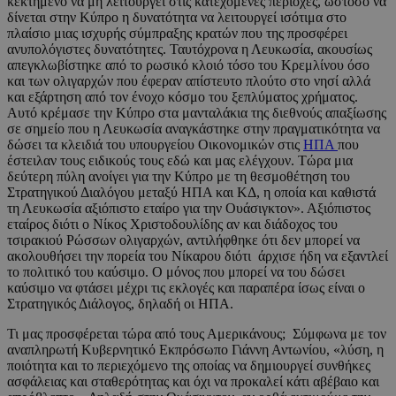
κεκτημένο να μη λειτουργεί στις κατεχόμενες περιοχές, ωστόσο να
δίνεται στην Κύπρο η δυνατότητα να λειτουργεί ισότιμα στο
πλαίσιο μιας ισχυρής σύμπραξης κρατών που της προσφέρει
ανυπολόγιστες δυνατότητες. Ταυτόχρονα η Λευκωσία, ακουσίως
απεγκλωβίστηκε από το ρωσικό κλοιό τόσο του Κρεμλίνου όσο
και των ολιγαρχών που έφεραν απίστευτο πλούτο στο νησί αλλά
και εξάρτηση από τον ένοχο κόσμο του ξεπλύματος χρήματος.
Αυτό κρέμασε την Κύπρο στα μανταλάκια της διεθνούς απαξίωσης
σε σημείο που η Λευκωσία αναγκάστηκε στην πραγματικότητα να
δώσει τα κλειδιά του υπουργείου Οικονομικών στις
ΗΠΑ
που
έστειλαν τους ειδικούς τους εδώ και μας ελέγχουν. Τώρα μια
δεύτερη πύλη ανοίγει για την Κύπρο με τη θεσμοθέτηση του
Στρατηγικού Διαλόγου μεταξύ ΗΠΑ και ΚΔ, η οποία και καθιστά
τη Λευκωσία αξιόπιστο εταίρο για την Ουάσιγκτον». Αξιόπιστος
εταίρος διότι ο Νίκος Χριστοδουλίδης αν και διάδοχος του
τσιρακιού Ρώσσων ολιγαρχών, αντιλήφθηκε ότι δεν μπορεί να
ακολουθήσει την πορεία του Νίκαρου διότι άρχισε ήδη να εξαντλεί
το πολιτικό του καύσιμο. Ο μόνος που μπορεί να του δώσει
καύσιμο να φτάσει μέχρι τις εκλογές και παραπέρα ίσως είναι ο
Στρατηγικός Διάλογος, δηλαδή οι ΗΠΑ.
Τι μας προσφέρεται τώρα από τους Αμερικάνους; Σύμφωνα με τον
αναπληρωτή Κυβερνητικό Εκπρόσωπο Γιάννη Αντωνίου, «λύση, η
ποιότητα και το περιεχόμενο της οποίας να δημιουργεί συνθήκες
ασφάλειας και σταθερότητας και όχι να προκαλεί κάτι αβέβαιο και