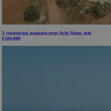
3 τουριστικά χωράφια στην Αγία Νάπα, από
€500,000