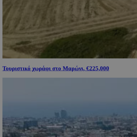
Τουριστικό χωράφι στο Μαρώνι, €225,000