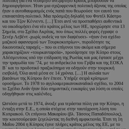
πολιτική για ένα νεόδμητο ανεξάρτητο κράτος μπορούσαν να
δημιουργήσουν. Ήταν μια σχιζοφρενική πολιτική άξονας της οποίας
ήταν ο αυτοθαυμασμός ενός παπά που θεωρούσε τον εαυτό του
επαναστάτη-πολιτικό. Μια πρόσμιξη δηλαδή του Φιντέλ Κάστρο
και του Τζον Κέννεντι. […] Έτσι αντί να προσπαθήσει αυθεντικά
να οικοδομήσει ένα νέο κράτος μέλος των ΗΕ, προχώρησε στα 13
Σημεία, στο Σχέδιο Ακρίτας, που όπως πολλές φορές έγραψε ο
Σενέρ Λεβέντ -χωρίς ουδείς να τον διαψέυσει- «ήταν ένα σχέδιο
μαζικού αφανισμού των Τουρκοκυπρίων», πυροδότησε τις
δικοινοτικές ταραχές – που οι επίγονοι του ακόμα και σήμερα
χαρακτηρίζουν «τουρκανταρσία», προσάρτησε την Κύπρο στους
Αδέσμευτους υπό την επίδραση της Ρωσίας και μας έφτασε μέχρι
την τραγωδία του ’74, με τα ανδρείκελα του Γρίβα και της ΕΟΚΑ
Β΄ και το προδοτικό πραξικόπημα να οδηγούν στην τουρκική
εισβολή. Όλα αυτά μέσα σε 14 χρόνια. […] Η αυλαία των
βασάνων της Κύπρου δεν έπεσε. Υπήρξε σειρά κρίσιμων
οροσήμων. Το 1978 το αγγλοαμερικανοκαναδικό σχέδιο, το 2004
το Σχέδιο Ανάν ήταν δύο σημαντικές ευκαιρίες για λύση οι οποίες
οδηγήθηκαν στις καλένδες.
Ωστόσο μετά το 1974, άνοιξε μια τεράστια πύλη για την Κύπρο, η
ένταξη στην Ε.Ε., η οποία στόχευε στην ταυτόχρονη λύση του
Κυπριακού. Οι επίγονοι Μακαρίου (βλ. Τάσσος Παπαδόπουλος),
την κουτσούρεψαν ξεγελώντας τη διεθνή αμφικτιονία. Έτσι τη 1η
Μαΐου 2004 η Κύπρος έγινε πλήρες κράτος μέλος της ΕΕ, με το