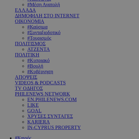
#Μέση Ανατολή
ΕΛΛΑΔΑ
ΔΗΜΟΦΙΛΗ ΣΤΟ INTERNET
ΟΙΚΟΝΟΜΙΑ
#Καύσιμα
#Συνταξιοδοτικό
#Τουρισμός
ΠΟΛΙΤΙΣΜΟΣ
ΑΤΖΕΝΤΑ
ΠΟΛΙΤΙΚΗ
#Κυπριακό
#Βουλή
#Κυβέρνηση
ΑΠΟΨΕΙΣ
VIDEOS & PODCASTS
TV ΟΔΗΓΟΣ
PHILENEWS NETWORK
EN.PHILENEWS.COM
LIKE
GOAL
ΧΡΥΣΕΣ ΣΥΝΤΑΓΕΣ
KARIERA
IN-CYPRUS PROPERTY
#Καιρός