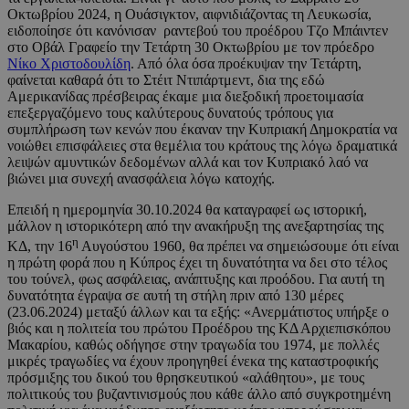
Οκτωβρίου 2024, η Ουάσιγκτον, αιφνιδιάζοντας τη Λευκωσία,
ειδοποίησε ότι κανόνισαν ραντεβού του προέδρου Τζο Μπάιντεν
στο Οβάλ Γραφείο την Τετάρτη 30 Οκτωβρίου με τον πρόεδρο
Νίκο Χριστοδουλίδη
. Από όλα όσα προέκυψαν την Τετάρτη,
φαίνεται καθαρά ότι το Στέιτ Ντιπάρτμεντ, δια της εδώ
Αμερικανίδας πρέσβειρας έκαμε μια διεξοδική προετοιμασία
επεξεργαζόμενο τους καλύτερους δυνατούς τρόπους για
συμπλήρωση των κενών που έκαναν την Κυπριακή Δημοκρατία να
νοιώθει επισφάλειες στα θεμέλια του κράτους της λόγω δραματικά
λειψών αμυντικών δεδομένων αλλά και τον Κυπριακό λαό να
βιώνει μια συνεχή ανασφάλεια λόγω κατοχής.
Επειδή η ημερομηνία 30.10.2024 θα καταγραφεί ως ιστορική,
μάλλον η ιστορικότερη από την ανακήρυξη της ανεξαρτησίας της
η
ΚΔ, την 16
Αυγούστου 1960, θα πρέπει να σημειώσουμε ότι είναι
η πρώτη φορά που η Κύπρος έχει τη δυνατότητα να δει στο τέλος
του τούνελ, φως ασφάλειας, ανάπτυξης και προόδου. Για αυτή τη
δυνατότητα έγραψα σε αυτή τη στήλη πριν από 130 μέρες
(23.06.2024) μεταξύ άλλων και τα εξής: «Ανερμάτιστος υπήρξε ο
βιός και η πολιτεία του πρώτου Προέδρου της ΚΔ Αρχιεπισκόπου
Μακαρίου, καθώς οδήγησε στην τραγωδία του 1974, με πολλές
μικρές τραγωδίες να έχουν προηγηθεί ένεκα της καταστροφικής
πρόσμιξης του δικού του θρησκευτικού «αλάθητου», με τους
πολιτικούς του βυζαντινισμούς που κάθε άλλο από συγκροτημένη