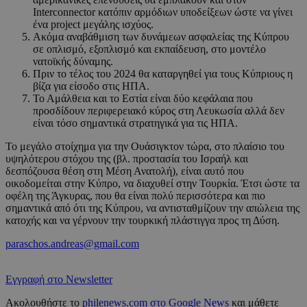
Interconnector κατόπιν αρμόδιων υποδείξεων ώστε να γίνει
ένα project μεγάλης ισχύος.
Ακόμα αναβάθμιση των δυνάμεων ασφαλείας της Κύπρου
σε οπλισμό, εξοπλισμό και εκπαίδευση, στο μοντέλο
νατοϊκής δύναμης.
Πριν το τέλος του 2024 θα καταργηθεί για τους Κύπριους η
βίζα για είσοδο στις ΗΠΑ.
Το Αμάλθεια και το Εστία είναι δύο κεφάλαια που
προσδίδουν περιφερειακό κύρος στη Λευκωσία αλλά δεν
είναι τόσο σημαντικά στρατηγικά για τις ΗΠΑ.
Το μεγάλο στοίχημα για την Ουάσιγκτον τώρα, στο πλαίσιο του
υψηλότερου στόχου της (βλ. προστασία του Ισραήλ και
δεσπόζουσα θέση στη Μέση Ανατολή), είναι αυτό που
οικοδομείται στην Κύπρο, να διαχυθεί στην Τουρκία. Έτσι ώστε τα
οφέλη της Άγκυρας, που θα είναι πολύ περισσότερα και πιο
σημαντικά από ότι της Κύπρου, να αντισταθμίζουν την απώλεια της
κατοχής και να γέρνουν την τουρκική πλάστιγγα προς τη Δύση.
paraschos.andreas@gmail.com
Εγγραφή στο Newsletter
Ακολουθήστε το
philenews.com στο Google News
και μάθετε