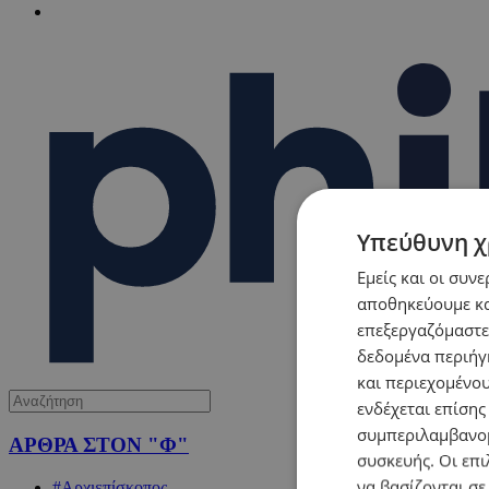
Υπεύθυνη χ
Εμείς και οι συν
αποθηκεύουμε κα
επεξεργαζόμαστε
δεδομένα περιήγη
και περιεχομένο
ενδέχεται επίσης
συμπεριλαμβανομ
ΑΡΘΡΑ ΣΤΟΝ "Φ"
συσκευής. Οι επι
να βασίζονται σε
#Αρχιεπίσκοπος