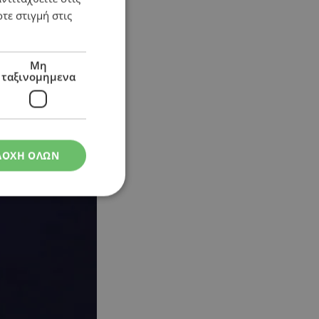
τε στιγμή στις
Μη
ταξινομημενα
ΔΟΧΗ ΟΛΩΝ