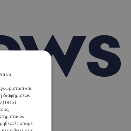
για να
αγνωριστικά και
ση διαφημίσεων
 (1913)
πούς,
κτηριστικών
ομηθευτές μπορεί
ντιταχθείτε στις