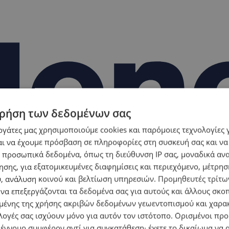
ρήση των δεδομένων σας
εργάτες μας χρησιμοποιούμε cookies και παρόμοιες τεχνολογίες 
ι να έχουμε πρόσβαση σε πληροφορίες στη συσκευή σας και να
 προσωπικά δεδομένα, όπως τη διεύθυνση IP σας, μοναδικά αν
σης, για εξατομικευμένες διαφημίσεις και περιεχόμενο, μέτρη
υ, ανάλυση κοινού και βελτίωση υπηρεσιών.
Προμηθευτές τρίτων
 να επεξεργάζονται τα δεδομένα σας για αυτούς και άλλους σκο
ένης της χρήσης ακριβών δεδομένων γεωεντοπισμού και χαρα
λογές σας ισχύουν μόνο για αυτόν τον ιστότοπο. Ορισμένοι πρ
 έννομο συμφέρον αντί για συγκατάθεση· έχετε το δικαίωμα να α