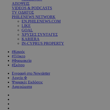
ΑΠΟΨΕΙΣ
VIDEOS & PODCASTS
TV ΟΔΗΓΟΣ
PHILENEWS NETWORK
EN.PHILENEWS.COM
LIKE
GOAL
ΧΡΥΣΕΣ ΣΥΝΤΑΓΕΣ
KARIERA
IN-CYPRUS PROPERTY
#Καιρός
#Τζόκερ
#Φαρμακεία
#Σκίτσο
Εγγραφή στο Newsletter
Αρχείο Φ
Ψηφιακές Εκδόσεις
Αφιερώματα