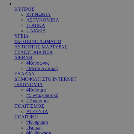
ΚΥΠΡΟΣ
ΚΟΙΝΩΝΙΑ
ΑΣΤΥΝΟΜΙΚΑ
ΤΟΠΙΚΑ
ΠΑΙΔΕΙΑ
ΥΓΕΙΑ
ΣΚΟΤΕΙΝΟ ΔΩΜΑΤΙΟ
ΑΥΤΟΠΤΗΣ ΜΑΡΤΥΡΑΣ
ΤΕΛΕΥΤΑΙΑ ΝΕΑ
ΔΙΕΘΝΗ
#Καύσωνας
#Μέση Ανατολή
ΕΛΛΑΔΑ
ΔΗΜΟΦΙΛΗ ΣΤΟ INTERNET
ΟΙΚΟΝΟΜΙΑ
#Καύσιμα
#Συνταξιοδοτικό
#Τουρισμός
ΠΟΛΙΤΙΣΜΟΣ
ΑΤΖΕΝΤΑ
ΠΟΛΙΤΙΚΗ
#Κυπριακό
#Βουλή
#Κυβέρνηση