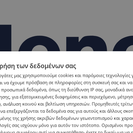
ρήση των δεδομένων σας
εργάτες μας χρησιμοποιούμε cookies και παρόμοιες τεχνολογίες 
ι να έχουμε πρόσβαση σε πληροφορίες στη συσκευή σας και να
 προσωπικά δεδομένα, όπως τη διεύθυνση IP σας, μοναδικά αν
σης, για εξατομικευμένες διαφημίσεις και περιεχόμενο, μέτρη
υ, ανάλυση κοινού και βελτίωση υπηρεσιών.
Προμηθευτές τρίτων
 να επεξεργάζονται τα δεδομένα σας για αυτούς και άλλους σκο
ένης της χρήσης ακριβών δεδομένων γεωεντοπισμού και χαρα
λογές σας ισχύουν μόνο για αυτόν τον ιστότοπο. Ορισμένοι πρ
 έννομο συμφέρον αντί για συγκατάθεση· έχετε το δικαίωμα να α