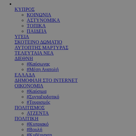
ΚΥΠΡΟΣ
ΚΟΙΝΩΝΙΑ
ΑΣΤΥΝΟΜΙΚΑ
ΤΟΠΙΚΑ
ΠΑΙΔΕΙΑ
ΥΓΕΙΑ
ΣΚΟΤΕΙΝΟ ΔΩΜΑΤΙΟ
ΑΥΤΟΠΤΗΣ ΜΑΡΤΥΡΑΣ
ΤΕΛΕΥΤΑΙΑ ΝΕΑ
ΔΙΕΘΝΗ
#Καύσωνας
#Μέση Ανατολή
ΕΛΛΑΔΑ
ΔΗΜΟΦΙΛΗ ΣΤΟ INTERNET
ΟΙΚΟΝΟΜΙΑ
#Καύσιμα
#Συνταξιοδοτικό
#Τουρισμός
ΠΟΛΙΤΙΣΜΟΣ
ΑΤΖΕΝΤΑ
ΠΟΛΙΤΙΚΗ
#Κυπριακό
#Βουλή
#Κυβέρνηση