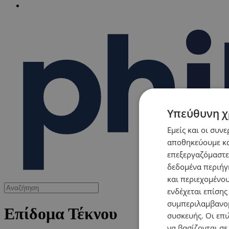
Υπεύθυνη χ
Εμείς και οι συν
αποθηκεύουμε κα
επεξεργαζόμαστε
δεδομένα περιήγη
και περιεχομένο
ενδέχεται επίσης
συμπεριλαμβανομ
Επίδομα Τέκνου
συσκευής. Οι επι
να βασίζονται σε