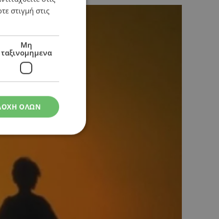
τε στιγμή στις
Μη
ταξινομημενα
ΔΟΧΗ ΟΛΩΝ