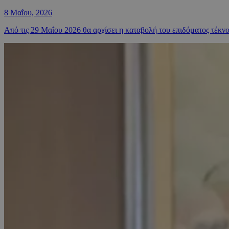
8 Μαΐου, 2026
Από τις 29 Μαΐου 2026 θα αρχίσει η καταβολή του επιδόματος τέκνο