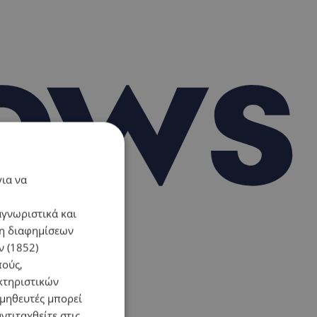
για να
αγνωριστικά και
ση διαφημίσεων
 (1852)
πούς,
κτηριστικών
ομηθευτές μπορεί
ντιταχθείτε στις