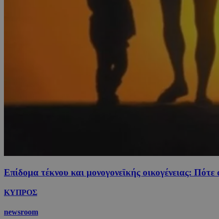
Επίδομα τέκνου και μονογονεϊκής οικογένειας: Πότε 
ΚΥΠΡΟΣ
newsroom