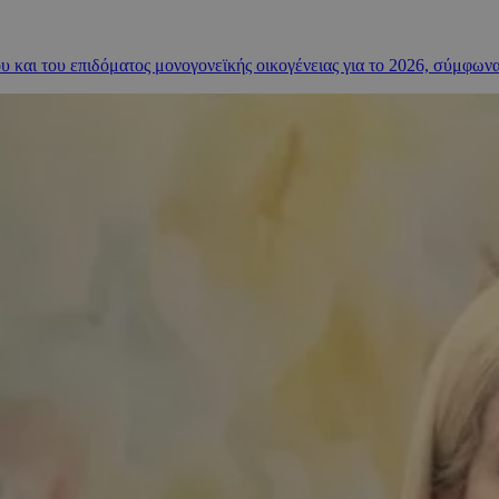
υ και του επιδόματος μονογονεϊκής οικογένειας για το 2026, σύμφων