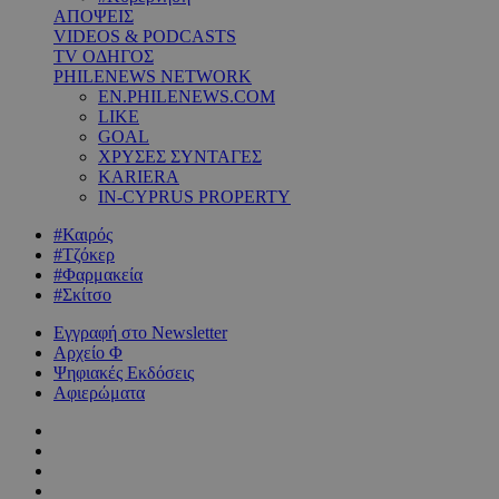
ΑΠΟΨΕΙΣ
VIDEOS & PODCASTS
TV ΟΔΗΓΟΣ
PHILENEWS NETWORK
EN.PHILENEWS.COM
LIKE
GOAL
ΧΡΥΣΕΣ ΣΥΝΤΑΓΕΣ
KARIERA
IN-CYPRUS PROPERTY
#Καιρός
#Τζόκερ
#Φαρμακεία
#Σκίτσο
Εγγραφή στο Newsletter
Αρχείο Φ
Ψηφιακές Εκδόσεις
Αφιερώματα