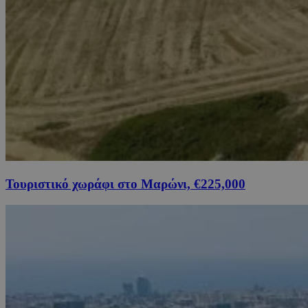
Τουριστικό χωράφι στο Μαρώνι, €225,000