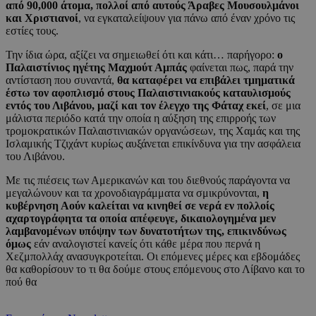
από 90,000 άτομα, πολλοί από αυτούς Άραβες Μουσουλμάνοι
και Χριστιανοί
, να εγκαταλείψουν για πάνω από έναν χρόνο τις
εστίες τους.
Την ίδια ώρα, αξίζει να σημειωθεί ότι και κάτι… παρήγορο:
ο
Παλαιστίνιος ηγέτης Μαχμούτ Αμπάς
φαίνεται πως, παρά την
αντίσταση που συναντά,
θα καταφέρει να επιβάλει τμηματικά
έστω τον αφοπλισμό στους Παλαιστινιακούς καταυλισμούς
εντός του Λιβάνου, μαζί και τον έλεγχο της Φάταχ εκεί
, σε μια
μάλιστα περιόδο κατά την οποία η αύξηση της επιρροής των
τρομοκρατικών Παλαιστινιακών οργανώσεων, της Χαμάς και της
Ισλαμικής Τζιχάντ κυρίως αυξάνεται επικίνδυνα για την ασφάλεια
του Λιβάνου.
Με τις πιέσεις των Αμερικανών και του διεθνούς παράγοντα να
μεγαλώνουν και τα χρονοδιαγράμματα να σμικρύνονται,
η
κυβέρνηση Αούν καλείται να κινηθεί σε νερά εν πολλοίς
αχαρτογράφητα τα οποία απέφευγε, δικαιολογημένα μεν
λαμβανομένων υπόψην των δυνατοτήτων της, επικινδύνως
όμως
εάν αναλογιστεί κανείς ότι κάθε μέρα που περνά η
Χεζμπολλάχ ανασυγκροτείται. Οι επόμενες μέρες και εβδομάδες
θα καθορίσουν το τι θα δούμε στους επόμενους στο Λίβανο και το
πού θα