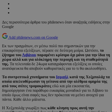
Δες περισσότερα άρθρα του philenews όταν αναζητάς ειδήσεις στην
Google
Add philenews.com on Google
Εκ των πραγμάτων, εν μέσω πολύ πιο σημαντικών για την
επικαιρότητα εξελίξεων, πέρασε σε δεύτερη μοίρα. Ωστόσο,
το
ζήτημα του
Λιβάνου
παραμένει κρίσιμο όχι μόνο για την ίδια τη
χώρα αλλά και για ολόκληρη την περιοχή και τη σταθερότητά
της.
Τα τελευταία δε 24ωρα καταγράφονται εξελίξεις οι οποίες
αναπόφευκτα θα αποβούν καθοριστικές για το τι θα ακολουθήσει.
Τα συντριπτικά χτυπήματα του
Ισραήλ
κατά της Χεζμπολάχ τα
οποία απελευθέρωσαν τη γείτονα από την ολέθρια ομηρία της
από τους σιίτες τρομοκράτες
εδώ και μία εικοσαετία,
δημιούργησαν ένα παράθυρο ευκαιρίας μοναδικό για το Λίβανο το
οποίο όμως είναι σαφές πως δεν πρόκειται να μείνει ανοιχτό για
πάντα. Κάθε άλλο μάλιστα.
H Χεζμπολάχ γνωρίζει πως
κάθε κίνηση προς αυτή την