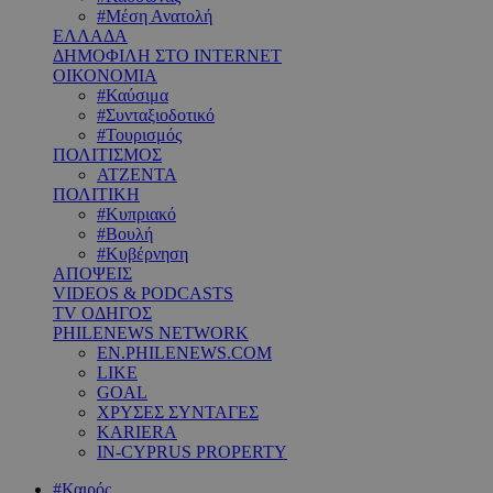
#Μέση Ανατολή
ΕΛΛΑΔΑ
ΔΗΜΟΦΙΛΗ ΣΤΟ INTERNET
ΟΙΚΟΝΟΜΙΑ
#Καύσιμα
#Συνταξιοδοτικό
#Τουρισμός
ΠΟΛΙΤΙΣΜΟΣ
ΑΤΖΕΝΤΑ
ΠΟΛΙΤΙΚΗ
#Κυπριακό
#Βουλή
#Κυβέρνηση
ΑΠΟΨΕΙΣ
VIDEOS & PODCASTS
TV ΟΔΗΓΟΣ
PHILENEWS NETWORK
EN.PHILENEWS.COM
LIKE
GOAL
ΧΡΥΣΕΣ ΣΥΝΤΑΓΕΣ
KARIERA
IN-CYPRUS PROPERTY
#Καιρός