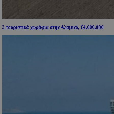
3 τουριστικά χωράφια στην Αλαμινό, €4,000,000