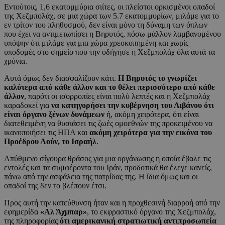
Εντούτοις, 1,6 εκατομμύρια σιίτες, οι πλείστοι ορκισμένοι οπαδοί
της Χεζμπολάχ, σε μια χώρα των 5.7 εκατομμυρίων, μιλάμε για το
εν τρίτον του πληθυσμού, δεν είναι μόνο τη δύναμη των όπλων
που έχει να αντιμετωπίσει η Βηρυτός, πόσω μάλλον λαμβανομένου
υπόψην ότι μιλάμε για μια χώρα χρεοκοπημένη και χωρίς
υποδομές στο σημείο που την οδήγησε η Χεζμπολάχ όλα αυτά τα
χρόνια.
Αυτά όμως δεν διασφαλίζουν κάτι.
Η Βηρυτός το γνωρίζει
καλύτερα από κάθε άλλον και το θέλει περισσότερο από κάθε
άλλον
, παρότι οι ισορροπίες είναι πολύ λεπτές και η Χεζμπολάχ
καραδοκεί για
να κατηγορήσει την κυβέρνηση του Λιβάνου ότι
είναι όργανο ξένων δυνάμεων
ή, ακόμη χειρότερα, ότι είναι
διατεθειμένη να θυσιάσει τις ζωές ομοεθνών της προκειμένου να
ικανοποιήσει τις ΗΠΑ και
ακόμη χειρότερα για την εικόνα του
Προέδρου Αούν, το Ισραήλ
.
Απύθμενο σίγουρα θράσος για μια οργάνωσης η οποία έβαλε τις
εντολές και τα συμφέροντα του Ιράν, προδοτικά θα έλεγε κανείς,
πάνω από την ασφάλεια της πατρίδας της. Η ίδια όμως και οι
οπαδοί της δεν το βλέπουν έτσι.
Προς αυτή την κατεύθυνση ήταν και η προχθεσινή διαρροή από την
εφημερίδα
«Αλ Άχμπαρ»
, το εκφραστικό όργανο της Χεζμπολάχ,
της πληροφορίας
ότι αμερικανική στρατιωτική αντιπροσωπεία