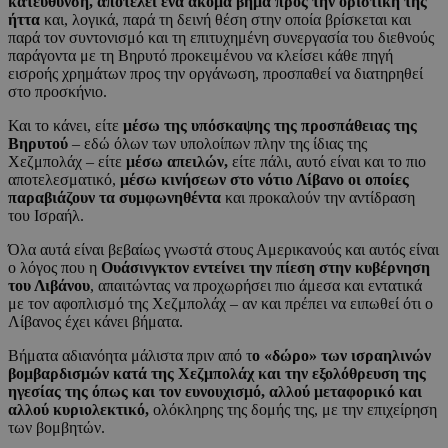
κατεύθυνση, αποτελεί ένα ακόμα βήμα προς την οριστική της
ήττα
και, λογικά, παρά τη δεινή θέση στην οποία βρίσκεται και
παρά τον συντονισμό και τη επιτυχημένη συνεργασία του διεθνούς
παράγοντα με τη Βηρυτό προκειμένου να κλείσει κάθε πηγή
εισροής χρημάτων προς την οργάνωση, προσπαθεί να διατηρηθεί
στο προσκήνιο.
Και το κάνει, είτε
μέσω της υπόσκαψης της προσπάθειας της
Βηρυτού
– εδώ όλων των υπολοίπων πλην της ίδιας της
Χεζμπολάχ – είτε
μέσω απειλών,
είτε πάλι, αυτό είναι και το πιο
αποτελεσματικό,
μέσω κινήσεων στο νότιο Λίβανο οι οποίες
παραβιάζουν τα συμφωνηθέντα
και προκαλούν την αντίδραση
του Ισραήλ.
Όλα αυτά είναι βεβαίως γνωστά στους Αμερικανούς και αυτός είναι
ο λόγος που η
Ουάσινγκτον εντείνει την πίεση στην κυβέρνηση
του Λιβάνου
, απαιτώντας να προχωρήσει πιο άμεσα και εντατικά
με τον αφοπλισμό της Χεζμπολάχ – αν και πρέπει να ειπωθεί ότι ο
Λίβανος έχει κάνει βήματα.
Βήματα αδιανόητα μάλιστα πριν από τ
ο «δώρο» των ισραηλινών
βομβαρδισμών κατά της Χεζμπολάχ και την εξολόθρευση της
ηγεσίας της όπως και τον ευνουχισμό, αλλού μεταφορικό και
αλλού κυριολεκτικό,
ολόκληρης της δομής της, με την επιχείρηση
των βομβητών.