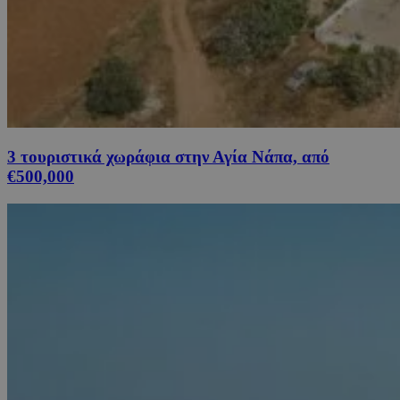
3 τουριστικά χωράφια στην Αγία Νάπα, από
€500,000