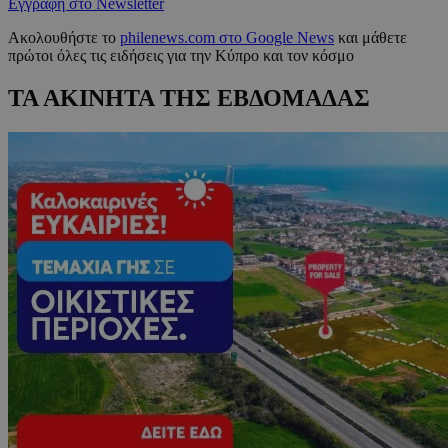
Εγγραφή στο Newsletter
Ακολουθήστε το
philenews.com στο Google News
και μάθετε
πρώτοι όλες τις ειδήσεις για την Κύπρο και τον κόσμο
ΤΑ ΑΚΙΝΗΤΑ ΤΗΣ ΕΒΔΟΜΑΔΑΣ