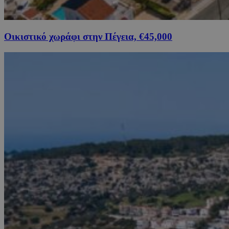
Οικιστικό χωράφι στην Πέγεια, €45,000