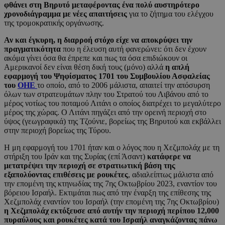
φθάνει στη Βηρυτό μεταφέροντας ένα πολύ αυστηρότερο
χρονοδιάγραμμα με νέες απαιτήσεις
για το ζήτημα του ελέγχου
της τρομοκρατικής οργάνωσης.
Αν και έγκυρη, η διαρροή στόχο είχε να αποκρύψει την
πραγματικότητα
που η έλευση αυτή φανερώνει: ότι δεν έχουν
ακόμα γίνει όσα θα έπρεπε και πως τα όσα επιδιώκουν οι
Αμερικανοί δεν είναι θέση δική τους (μόνο) αλλά
η απλή
εφαρμογή του Ψηφίσματος 1701 του Συμβουλίου Ασφαλείας
του
ΟΗΕ
το οποίο, από το 2006 μάλιστα, απαιτεί την απόσυρση
όλων των στρατευμάτων πλην του Στρατού του Λιβάνου από το
μέρος νοτίως του ποταμού Λιτάνι ο οποίος διατρέχει το μεγαλύτερο
μέρος της χώρας. Ο Λιτάνι πηγάζει από την ορεινή περιοχή στο
ύψος (γεωγραφικά) της Τζούνιε, βορείως της Βηρυτού και εκβάλλει
στην περιοχή βορείως της Τύρου.
Η μη εφαρμογή του 1701 ήταν και ο λόγος που η Χεζμπολάχ με τη
στήριξη του Ιράν και της Συρίας (επί Άσαντ)
κατάφερε να
μετατρέψει την περιοχή σε στρατιωτική βάση της
εξαπολύοντας επιθέσεις με ρουκέτες
, αδιαλείπτως μάλιστα από
την επομένη της κτηνωδίας της 7ης Οκτωβρίου 2023, εναντίον του
βόρειου Ισραήλ. Εκτιμάται πως από την έναρξη της επίθεσης της
Χεζμπολάχ εναντίον του Ισραήλ (την επομένη της 7ης Οκτωβρίου)
η Χεζμπολάχ εκτόξευσε από αυτήν την περιοχή περίπου 12,000
πυραύλους και ρουκέτες κατά του Ισραήλ αναγκάζοντας πάνω