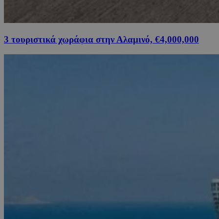
3 τουριστικά χωράφια στην Αλαμινό, €4,000,000