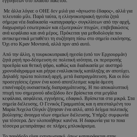
εγγυήσεων στο πλαίσιο πακέτου.
Με άλλα λόγια: ο ΟΗΕ δεν μιλά για «άγνωστο έδαφος», αλλά για
τελευταίο μίλι. Παρά ταύτα, η ελληνοκυπριακή ηγεσία ζητά
σήμερα νέα διαδικασία «καταγραφής» συγκλίσεων από την αρχή,
διαχωρισμό εσωτερικών και εξωτερικών πτυχών, επιβεβαιώσεις
ανά κεφάλαιο και ανά μέρος. Πρόκειται για μεθοδολογία που
αντικειμενικά μεταθέτει τη συζήτηση πίσω στο σημείο εκκίνησης.
Όχι στο Κραν Μοντανά, αλλά πριν από αυτό.
Από την άλλη, η τουρκοκυπριακή ηγεσία (υπό τον Ερχιουρμάν)
ζητά ρητή προ-δέσμευση σε πολιτική ισότητα, εκ περιτροπής
προεδρία και θετική ψήφο, καθώς και διαδικασία με αυστηρό
χρονοδιάγραμμα και ρήτρα εναλλακτικής κατάληξης αν αποτύχει.
Δηλαδή: πρώτα πολιτική αρχή, μετά διαπραγμάτευση. Και οι δύο
προσεγγίσεις έχουν ένα κοινό αποτέλεσμα: καμία άμεση
επανέναρξη ουσιαστικής διαπραγμάτευσης. Η πιο αποκαλυπτική
πτυχή του σημερινού αδιεξόδου δεν βρίσκεται στα μεγάλα
κεφάλαια, ασφάλεια, εγγυήσεις, εδαφικό. Βρίσκεται στα μικρά. Στα
σημεία διέλευσης. Ο Γενικός Γραμματέας και η απεσταλμένη του
Μαρία Άνχελα Ολγκίν ζήτησαν ένα απλό, απτό δείγμα πολιτικής
βούλησης: άνοιγμα νέων σημείων διέλευσης. Υπήρξε συμφωνία
για τέσσερα. Δεν υλοποιήθηκε κανένα. Η διαφωνία για το ποια
τέσσερα μετατράπηκε σε πλήρες μπλοκάρισμα.
Το παράδοξο είναι εντυπωσιακό, όπως καταγράφεται στην