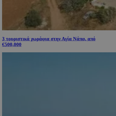
3 τουριστικά χωράφια στην Αγία Νάπα, από
€500,000