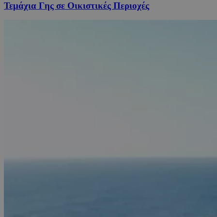
Τεμάχια Γης σε Οικιστικές Περιοχές