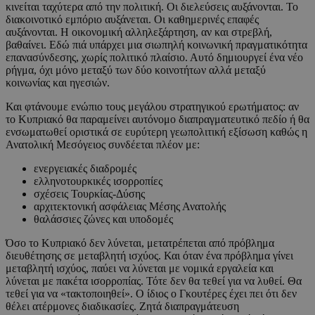
κινείται ταχύτερα από την πολιτική. Οι διελεύσεις αυξάνονται. Το
διακοινοτικό εμπόριο αυξάνεται. Οι καθημερινές επαφές
αυξάνονται. Η οικονομική αλληλεξάρτηση, αν και στρεβλή,
βαθαίνει. Εδώ πιά υπάρχει μια σιωπηλή κοινωνική πραγματικότητα
επανασύνδεσης, χωρίς πολιτικό πλαίσιο. Αυτό δημιουργεί ένα νέο
ρήγμα, όχι μόνο μεταξύ των δύο κοινοτήτων αλλά μεταξύ
κοινωνίας και ηγεσιών.
Και φτάνουμε ενώπιο τους μεγάλου στρατηγικού ερωτήματος: αν
το Κυπριακό θα παραμείνει αυτόνομο διαπραγματευτικό πεδίο ή θα
ενσωματωθεί οριστικά σε ευρύτερη γεωπολιτική εξίσωση καθώς η
Ανατολική Μεσόγειος συνδέεται πλέον με:
ενεργειακές διαδρομές
ελληνοτουρκικές ισορροπίες
σχέσεις Τουρκίας-Δύσης
αρχιτεκτονική ασφάλειας Μέσης Ανατολής
θαλάσσιες ζώνες και υποδομές
Όσο το Κυπριακό δεν λύνεται, μετατρέπεται από πρόβλημα
διευθέτησης σε μεταβλητή ισχύος. Και όταν ένα πρόβλημα γίνει
μεταβλητή ισχύος, παύει να λύνεται με νομικά εργαλεία και
λύνεται με πακέτα ισορροπίας. Τότε δεν θα τεθεί για να λυθεί. Θα
τεθεί για να «τακτοποιηθεί». Ο ίδιος ο Γκουτέρες έχει πει ότι δεν
θέλει ατέρμονες διαδικασίες. Ζητά διαπραγμάτευση