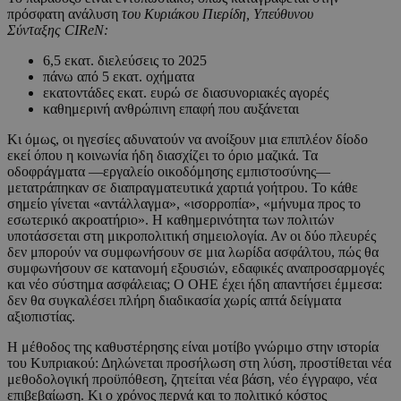
πρόσφατη ανάλυση
του Κυριάκου Πιερίδη, Υπεύθυνου
Σύνταξης CIReN
:
6,5 εκατ. διελεύσεις το 2025
πάνω από 5 εκατ. οχήματα
εκατοντάδες εκατ. ευρώ σε διασυνοριακές αγορές
καθημερινή ανθρώπινη επαφή που αυξάνεται
Κι όμως, οι ηγεσίες αδυνατούν να ανοίξουν μια επιπλέον δίοδο
εκεί όπου η κοινωνία ήδη διασχίζει το όριο μαζικά. Τα
οδοφράγματα —εργαλείο οικοδόμησης εμπιστοσύνης—
μετατράπηκαν σε διαπραγματευτικά χαρτιά γοήτρου. Το κάθε
σημείο γίνεται «αντάλλαγμα», «ισορροπία», «μήνυμα προς το
εσωτερικό ακροατήριο». Η καθημερινότητα των πολιτών
υποτάσσεται στη μικροπολιτική σημειολογία. Αν οι δύο πλευρές
δεν μπορούν να συμφωνήσουν σε μια λωρίδα ασφάλτου, πώς θα
συμφωνήσουν σε κατανομή εξουσιών, εδαφικές αναπροσαρμογές
και νέο σύστημα ασφάλειας; Ο ΟΗΕ έχει ήδη απαντήσει έμμεσα:
δεν θα συγκαλέσει πλήρη διαδικασία χωρίς απτά δείγματα
αξιοπιστίας.
Η μέθοδος της καθυστέρησης είναι μοτίβο γνώριμο στην ιστορία
του Κυπριακού: Δηλώνεται προσήλωση στη λύση, προστίθεται νέα
μεθοδολογική προϋπόθεση, ζητείται νέα βάση, νέο έγγραφο, νέα
επιβεβαίωση. Κι ο χρόνος περνά και το πολιτικό κόστος