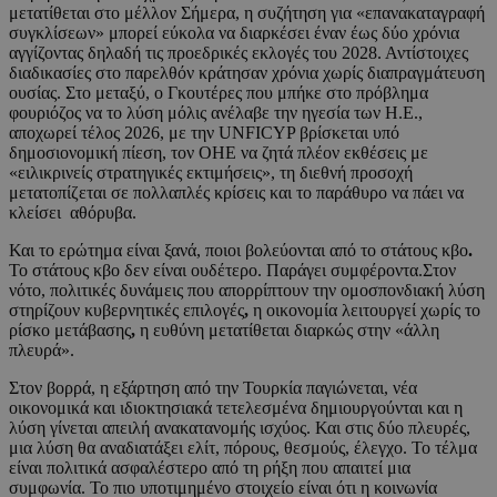
μετατίθεται στο μέλλον Σήμερα, η συζήτηση για «επανακαταγραφή
συγκλίσεων» μπορεί εύκολα να διαρκέσει έναν έως δύο χρόνια
αγγίζοντας δηλαδή τις προεδρικές εκλογές του 2028. Αντίστοιχες
διαδικασίες στο παρελθόν κράτησαν χρόνια χωρίς διαπραγμάτευση
ουσίας. Στο μεταξύ, ο Γκουτέρες που μπήκε στο πρόβλημα
φουριόζος να το λύση μόλις ανέλαβε την ηγεσία των Η.Ε.,
αποχωρεί τέλος 2026, με την UNFICYP βρίσκεται υπό
δημοσιονομική πίεση, τον ΟΗΕ να ζητά πλέον εκθέσεις με
«ειλικρινείς στρατηγικές εκτιμήσεις», τη διεθνή προσοχή
μετατοπίζεται σε πολλαπλές κρίσεις και το παράθυρο να πάει να
κλείσει αθόρυβα.
Και το ερώτημα είναι ξανά, ποιοι βολεύονται από το στάτους κβο
.
Το στάτους κβο δεν είναι ουδέτερο. Παράγει συμφέροντα.Στον
νότο, πολιτικές δυνάμεις που απορρίπτουν την ομοσπονδιακή λύση
στηρίζουν κυβερνητικές επιλογές
,
η οικονομία λειτουργεί χωρίς το
ρίσκο μετάβασης
,
η ευθύνη μετατίθεται διαρκώς στην «άλλη
πλευρά».
Στον βορρά, η εξάρτηση από την Τουρκία παγιώνεται, νέα
οικονομικά και ιδιοκτησιακά τετελεσμένα δημιουργούνται και η
λύση γίνεται απειλή ανακατανομής ισχύος. Και στις δύο πλευρές,
μια λύση θα αναδιατάξει ελίτ, πόρους, θεσμούς, έλεγχο. Το τέλμα
είναι πολιτικά ασφαλέστερο από τη ρήξη που απαιτεί μια
συμφωνία. Το πιο υποτιμημένο στοιχείο είναι ότι η κοινωνία