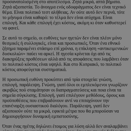
προσανατολισμένη στο αποτέλεσμα. Ζητά μικρά, απτά βήματα.
Ζητά αξιοπιστία. Το άνοιγμα ενός οδοφράγματος δεν είναι τεχνικό
θέμα. Είναι πολιτικό τεστ αλήθειας. Αν ούτε αυτό δεν περνά, τότε
το μήνυμα είναι καθαρό: το τέλμα δεν είναι ατύχημα. Είναι
επιλογή. Και κάθε επιλογή έχει κόστος, ακόμη κι όταν καθυστερεί
να φανεί.
Σε αυτό το σημείο, οι ευθύνες των ηγετών δεν είναι πλέον μόνο
θεσμικές ή συλλογικές, είναι και προσωπικές. Όταν ένα εθνικό
ζήτημα παραμένει στάσιμο επί χρόνια, η επίκληση «αντικειμενικών
δυσκολιών» παύει να αρκεί. Η ηγεσία κρίνεται όχι από τις
διακηρύξεις προθέσεων αλλά από τις αποφάσεις που λαμβάνει όταν
το πολιτικό κόστος είναι υψηλό. Και στο Κυπριακό, το πολιτικό
κόστος αποφεύγεται συστηματικά.
Η προσωπική ευθύνη προκύπτει από τρία στοιχεία: γνώση,
επιλογή, παράλειψη. Γνώση, γιατί όλοι οι εμπλεκόμενοι γνωρίζουν
ακριβώς πού σταμάτησαν οι διαπραγματεύσεις και ποια είναι τα
σημεία σύγκλισης. Επιλογή, γιατί επιλέγουν μεθόδους, όρους και
προϋποθέσεις που επιβραδύνουν αντί να επιταχύνουν την
επανέναρξη ουσιαστικού διαλόγου. Παράλειψη, γιατί δεν
αξιοποιούν ούτε τα μικρά, εφικτά μέτρα που θα μπορούσαν να
δημιουργήσουν δυναμική εμπιστοσύνης.
Όταν ένας ηγέτης δηλώνει έτοιμος για λύση αλλά δεν αναλαμβάνει