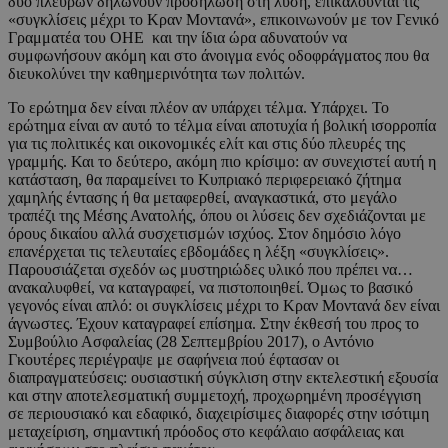
δύο πλευρών δηλώνουν προσήλωση στη λύση, επικαλούνται τις
«συγκλίσεις μέχρι το Κραν Μοντανά», επικοινωνούν με τον Γενικό
Γραμματέα του ΟΗΕ και την ίδια ώρα αδυνατούν να
συμφωνήσουν ακόμη και στο άνοιγμα ενός οδοφράγματος που θα
διευκολύνει την καθημερινότητα των πολιτών.
Το ερώτημα δεν είναι πλέον αν υπάρχει τέλμα. Υπάρχει. Το
ερώτημα είναι αν αυτό το τέλμα είναι αποτυχία ή βολική ισορροπία
για τις πολιτικές και οικονομικές ελίτ και στις δύο πλευρές της
γραμμής. Και το δεύτερο, ακόμη πιο κρίσιμο: αν συνεχιστεί αυτή η
κατάσταση, θα παραμείνει το Κυπριακό περιφερειακό ζήτημα
χαμηλής έντασης ή θα μεταφερθεί, αναγκαστικά, στο μεγάλο
τραπέζι της Μέσης Ανατολής, όπου οι λύσεις δεν σχεδιάζονται με
όρους δικαίου αλλά συσχετισμών ισχύος. Στον δημόσιο λόγο
επανέρχεται τις τελευταίες εβδομάδες η λέξη «συγκλίσεις».
Παρουσιάζεται σχεδόν ως μυστηριώδες υλικό που πρέπει να…
ανακαλυφθεί, να καταγραφεί, να πιστοποιηθεί. Όμως το βασικό
γεγονός είναι απλό: οι συγκλίσεις μέχρι το Κραν Μοντανά δεν είναι
άγνωστες. Έχουν καταγραφεί επίσημα. Στην έκθεσή του προς το
Συμβούλιο Ασφαλείας (28 Σεπτεμβρίου 2017), ο Αντόνιο
Γκουτέρες περιέγραψε με σαφήνεια πού έφτασαν οι
διαπραγματεύσεις: ουσιαστική σύγκλιση στην εκτελεστική εξουσία
και στην αποτελεσματική συμμετοχή, προχωρημένη προσέγγιση
σε περιουσιακό και εδαφικό, διαχειρίσιμες διαφορές στην ισότιμη
μεταχείριση, σημαντική πρόοδος στο κεφάλαιο ασφάλειας και