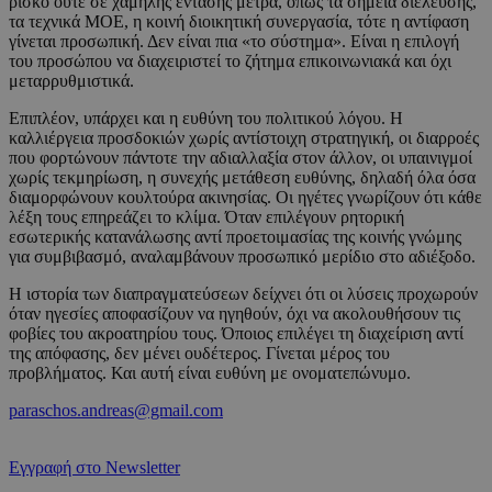
ρίσκο ούτε σε χαμηλής έντασης μέτρα, όπως τα σημεία διέλευσης,
τα τεχνικά ΜΟΕ, η κοινή διοικητική συνεργασία, τότε η αντίφαση
γίνεται προσωπική. Δεν είναι πια «το σύστημα». Είναι η επιλογή
του προσώπου να διαχειριστεί το ζήτημα επικοινωνιακά και όχι
μεταρρυθμιστικά.
Επιπλέον, υπάρχει και η ευθύνη του πολιτικού λόγου. Η
καλλιέργεια προσδοκιών χωρίς αντίστοιχη στρατηγική, οι διαρροές
που φορτώνουν πάντοτε την αδιαλλαξία στον άλλον, οι υπαινιγμοί
χωρίς τεκμηρίωση, η συνεχής μετάθεση ευθύνης, δηλαδή όλα όσα
διαμορφώνουν κουλτούρα ακινησίας. Οι ηγέτες γνωρίζουν ότι κάθε
λέξη τους επηρεάζει το κλίμα. Όταν επιλέγουν ρητορική
εσωτερικής κατανάλωσης αντί προετοιμασίας της κοινής γνώμης
για συμβιβασμό, αναλαμβάνουν προσωπικό μερίδιο στο αδιέξοδο.
Η ιστορία των διαπραγματεύσεων δείχνει ότι οι λύσεις προχωρούν
όταν ηγεσίες αποφασίζουν να ηγηθούν, όχι να ακολουθήσουν τις
φοβίες του ακροατηρίου τους. Όποιος επιλέγει τη διαχείριση αντί
της απόφασης, δεν μένει ουδέτερος. Γίνεται μέρος του
προβλήματος. Και αυτή είναι ευθύνη με ονοματεπώνυμο.
paraschos.andreas@gmail.com
Εγγραφή στο Newsletter