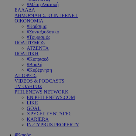
#Μέση Ανατολή
ΕΛΛΑΔΑ
ΔΗΜΟΦΙΛΗ ΣΤΟ INTERNET
ΟΙΚΟΝΟΜΙΑ
#Καύσιμα
#Συνταξιοδοτικό
#Τουρισμός
ΠΟΛΙΤΙΣΜΟΣ
ΑΤΖΕΝΤΑ
ΠΟΛΙΤΙΚΗ
#Κυπριακό
#Βουλή
#Κυβέρνηση
ΑΠΟΨΕΙΣ
VIDEOS & PODCASTS
TV ΟΔΗΓΟΣ
PHILENEWS NETWORK
EN.PHILENEWS.COM
LIKE
GOAL
ΧΡΥΣΕΣ ΣΥΝΤΑΓΕΣ
KARIERA
IN-CYPRUS PROPERTY
#Καιρός