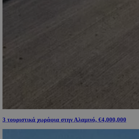
3 τουριστικά χωράφια στην Αλαμινό, €4,000,000