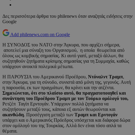
Δες περισσότερα άρθρα του philenews όταν αναζητάς ειδήσεις στην
Google
Add philenews.com on Google
Η ΣΥΝΟΔΟΣ του ΝΑΤΟ στην Άγκυρα, που αρχίζει σήμερα,
αποτελεί μια σύναξη του Οργανισμού, η οποία θεωρείται από
όλους ως κομβικής σημασίας. Κι αυτό γιατί, μεταξύ άλλων, θα
συζητηθούν ζητήματα κρίσιμης σημασίας για τη Συμμαχία, καθώς
υπάρχουν ανοικτά πολεμικά μέτωπα.
Η ΠΑΡΟΥΣΙΑ του Αμερικανού Προέδρου,
Ντόναλντ Τραμπ
,
στην Άγκυρα, για τη σύνοδο, συνιστά από μόνη της, γεγονός. Αυτή
η παρουσία, εκ των πραγμάτων, θα κρίνει και την ατζέντα.
Σημειώνεται, ότι στο πλαίσιο αυτό, θα πραγματοποιηθεί και
συνάντηση του Προέδρου Τραμπ με τον Τούρκο ομόλογό του,
Ρετζέπ Ταγίπ Ερντογάν. Υπάρχουν πολλά ζητήματα να
συζητήσουν μεταξύ τους, κάποια εξ αυτών θεωρούνται και
ακανθώδη
. Προσέγγιση μεταξύ των
Τραμπ και Ερντογάν
υπάρχει και ο Αμερικανός Πρόεδρος υπόσχεται και διάφορα δώρα
στον ομόλογό του της Τουρκίας. Αλλά δεν είναι τόσο απλά τα
θέματα.