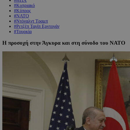
#ΗΠΑ
#Κυπριακό
#Κύπρος
#ΝΑΤΟ
#Ντόναλντ Τραμπ
#Ρετζέπ Ταγίπ Ερντογάν
#Τουρκία
Η προσοχή στην Άγκυρα και στη σύνοδο του ΝΑΤΟ