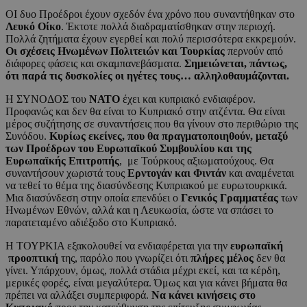
ΟΙ δυο Προέδροι έχουν σχεδόν ένα χρόνο που συναντήθηκαν στο
Λευκό Οίκο
. Έκτοτε πολλά διαδραματίσθηκαν στην περιοχή.
Πολλά ζητήματα έχουν εγερθεί και πολύ περισσότερα εκκρεμούν.
Οι σχέσεις Ηνωμένων Πολιτειών και Τουρκίας
περνούν από
διάφορες φάσεις και σκαμπανεβάσματα.
Σημειώνεται, πάντως,
ότι παρά τις δυσκολίες οι ηγέτες τους… αλληλοθαυμάζονται.
Η ΣΥΝΟΔΟΣ του
ΝΑΤΟ
έχει και κυπριακό ενδιαφέρον.
Προφανώς και δεν θα είναι το Κυπριακό στην ατζέντα. Θα είναι
μέρος συζήτησης σε συναντήσεις που θα γίνουν στο περιθώριο της
Συνόδου.
Κυρίως εκείνες, που θα πραγματοποιηθούν, μεταξύ
των Προέδρων του Ευρωπαϊκού Συμβουλίου και της
Ευρωπαϊκής Επιτροπής
, με Τούρκους αξιωματούχους. Θα
συναντήσουν χωριστά τους
Ερντογάν και Φιντάν
και αναμένεται
να τεθεί το θέμα της διασύνδεσης Κυπριακού με ευρωτουρκικά.
Μια διασύνδεση στην οποία επενδύει ο
Γενικός Γραμματέας
των
Ηνωμένων Εθνών, αλλά και η Λευκωσία, ώστε να σπάσει το
παρατεταμένο αδιέξοδο στο Κυπριακό.
Η ΤΟΥΡΚΙΑ εξακολουθεί να ενδιαφέρεται για την
ευρωπαϊκή
προοπτική
της, παρόλο που γνωρίζει ότι
πλήρες μέλος
δεν θα
γίνει. Υπάρχουν, όμως, πολλά στάδια μέχρι εκεί, και τα κέρδη,
μερικές φορές, είναι μεγαλύτερα. Όμως και για κάνει βήματα θα
πρέπει να αλλάξει συμπεριφορά.
Να κάνει κινήσεις στο