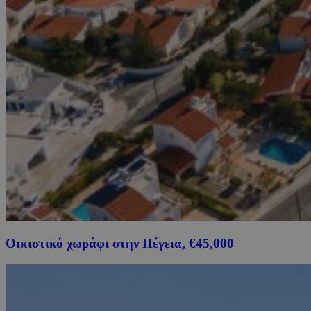
Οικιστικό χωράφι στην Πέγεια, €45,000