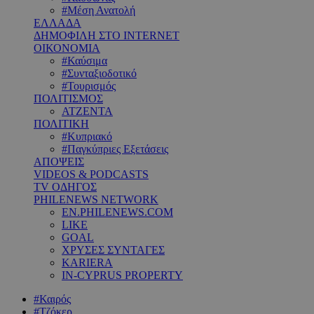
#Μέση Ανατολή
ΕΛΛΑΔΑ
ΔΗΜΟΦΙΛΗ ΣΤΟ INTERNET
ΟΙΚΟΝΟΜΙΑ
#Καύσιμα
#Συνταξιοδοτικό
#Τουρισμός
ΠΟΛΙΤΙΣΜΟΣ
ΑΤΖΕΝΤΑ
ΠΟΛΙΤΙΚΗ
#Κυπριακό
#Παγκύπριες Εξετάσεις
ΑΠΟΨΕΙΣ
VIDEOS & PODCASTS
TV ΟΔΗΓΟΣ
PHILENEWS NETWORK
EN.PHILENEWS.COM
LIKE
GOAL
ΧΡΥΣΕΣ ΣΥΝΤΑΓΕΣ
KARIERA
IN-CYPRUS PROPERTY
#Καιρός
#Τζόκερ