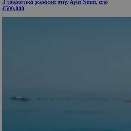
3 τουριστικά χωράφια στην Αγία Νάπα, από
€500,000