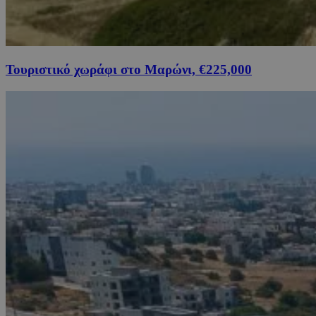
Τουριστικό χωράφι στο Μαρώνι, €225,000