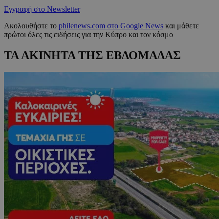
Εγγραφή στο Newsletter
Ακολουθήστε το
philenews.com στο Google News
και μάθετε
πρώτοι όλες τις ειδήσεις για την Κύπρο και τον κόσμο
ΤΑ ΑΚΙΝΗΤΑ ΤΗΣ ΕΒΔΟΜΑΔΑΣ