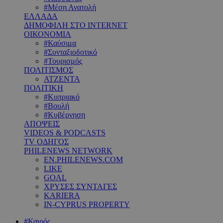
#Μέση Ανατολή
ΕΛΛΑΔΑ
ΔΗΜΟΦΙΛΗ ΣΤΟ INTERNET
ΟΙΚΟΝΟΜΙΑ
#Καύσιμα
#Συνταξιοδοτικό
#Τουρισμός
ΠΟΛΙΤΙΣΜΟΣ
ΑΤΖΕΝΤΑ
ΠΟΛΙΤΙΚΗ
#Κυπριακό
#Βουλή
#Κυβέρνηση
ΑΠΟΨΕΙΣ
VIDEOS & PODCASTS
TV ΟΔΗΓΟΣ
PHILENEWS NETWORK
EN.PHILENEWS.COM
LIKE
GOAL
ΧΡΥΣΕΣ ΣΥΝΤΑΓΕΣ
KARIERA
IN-CYPRUS PROPERTY
#Καιρός