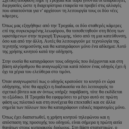
Σχετική απόφαση πήρε η Τροχαία και τώρα γίνονται οι απαραίτητες
διεργασίες ώστε η διαχειρίστρια εταιρεία να προβεί στις αλλαγές
που απαιτούνται για ν’ αρχίσουν τη λειτουργία τους οι δύο νέες
κάμερες.
Όπως μας εξηγήθηκε από την Τροχαία, οι δύο σταθερές κάμερες
επί της συγκεκριμένης λεωφόρου, θα τοποθετηθούν στη θέση των
υφιστάμενων στην περιοχή Έγκωμης, τόσο από τη μια κατεύθυνση,
όσο και από την άλλη. Αυτές θα λειτουργούν με τεχνολογία της
τεχνητής νοημοσύνης και θα καταγράφουν μόνο ένα αδίκημα: Αυτό
της χρήσης κινητού κατά την οδήγηση.
Στην ουσία θα καταγράφουν τους οδηγούς που διέρχονται και στη
βάση αλγόριθμου θα αναγνωρίζεται κατά πόσον ένας οδηγός έχει ή
όχι τα χέρια του ελεύθερα στο τιμόνι.
Όταν αναγνωριστεί πως ο οδηγός κρατούσε το κινητό εν ώρα
οδήγησης, τότε θα αρχίζει η διαδικασία να δει λειτουργός το
σχετικό βίντεο και αν όντως υπήρξε παράβαση, τότε θα εκδίδεται
το εξώδικο. Η Τροχαία θα εφαρμόσει το μέτρο αυτό σε πρώτη
φάση ως πιλοτικό και στη συνέχεια θα επεκταθεί και σε άλλα
σημεία των πόλεων που θα καταγράφουν ειδικές παρανομίες μόνο.
Όπως έχει διαπιστωθεί, η χρήση κινητού τηλεφώνου και η
απόσπαση της προσοχής του οδηγού, είναι σήμερα η πρώτη αιτία
θανάτων στους κυπριακούς δρόμους. Στη βάση στατιστικών, ο