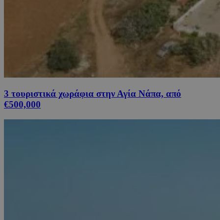
3 τουριστικά χωράφια στην Αγία Νάπα, από
€500,000