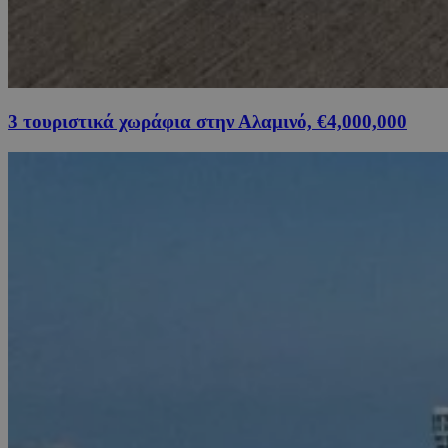
3 τουριστικά χωράφια στην Αλαμινό, €4,000,000