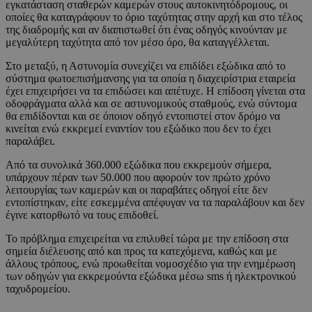
εγκατάσταση σταθερών καμερών στους αυτοκινητόδρομους, οι
οποίες θα καταγράφουν το όριο ταχύτητας στην αρχή και στο τέλος
της διαδρομής και αν διαπιστωθεί ότι ένας οδηγός κινούνταν με
μεγαλύτερη ταχύτητα από τον μέσο όρο, θα καταγγέλλεται.
Στο μεταξύ, η Αστυνομία συνεχίζει να επιδίδει εξώδικα από το
σύστημα φωτοεπισήμανσης για τα οποία η διαχειρίστρια εταιρεία
έχει επιχειρήσει να τα επιδώσει και απέτυχε. Η επίδοση γίνεται στα
οδοφράγματα αλλά και σε αστυνομικούς σταθμούς, ενώ σύντομα
θα επιδίδονται και σε όποιον οδηγό εντοπιστεί στον δρόμο να
κινείται ενώ εκκρεμεί εναντίον του εξώδικο που δεν το έχει
παραλάβει.
Από τα συνολικά 360.000 εξώδικα που εκκρεμούν σήμερα,
υπάρχουν πέραν των 50.000 που αφορούν τον πρώτο χρόνο
λειτουργίας των καμερών και οι παραβάτες οδηγοί είτε δεν
εντοπίστηκαν, είτε εσκεμμένα απέφυγαν να τα παραλάβουν και δεν
έγινε κατορθωτό να τους επιδοθεί.
Το πρόβλημα επιχειρείται να επιλυθεί τώρα με την επίδοση στα
σημεία διέλευσης από και προς τα κατεχόμενα, καθώς και με
άλλους τρόπους, ενώ προωθείται νομοσχέδιο για την ενημέρωση
των οδηγών για εκκρεμούντα εξώδικα μέσω sms ή ηλεκτρονικού
ταχυδρομείου.