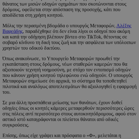
θάνατος των μισών οδηγών οχημάτων που σκοτώνονται στους
δρόμους, οφείλεται στην απόσπαση της προσοχής, κάτι που
αποδίδεται στη χρήση κινητού.
Μόλις την περασμένη βδομάδα ο υπουργός Μεταφορών,
Αλέξης
Βαφεάδης
, παραδέχθηκε ότι δεν είναι λίγοι οι οδηγοί που ακόμη
και κατά την οδήγηση βλέπουν βίντεο στο TikTok, θέτοντας σε
σοβαρό κίνδυνο τη δική τους ζωή και την ασφάλεια των υπόλοιπων
χρηστών του οδικού δικτύου.
Όπως ανακοίνωσε, το Υπουργείο Μεταφορών προωθεί την
εγκατάσταση στους δρόμους, νέων σταθερών καμερών που θα
αξιοποιούν τεχνητή νοημοσύνη, με στόχο τον εντοπισμό οδηγών
που κάνουν χρήση κινητού τηλεφώνου ενώ οδηγούν. Ο υπουργός
Μεταφορών σημείωσε ότι αρχικά, το σύστημα θα τοποθετηθεί
πιλοτικά και αναλόγως αποτελεσμάτων θα αξιολογηθεί η εφαρμογή
του.
Σε μια άλλη προσπάθεια μείωσης των θανάτων, έχουν δοθεί
οδηγίες όπως οι κινητές κάμερες μεταφερθούν περισσότερες ώρες
στις πόλεις αντί περισσότερο στους αυτοκινητόδρομους, αφού στον
αστικό ιστό καταγράφονται οι πλείστοι θάνατοι από οδικές
συγκρούσεις.
Επίσης, όπως είχε γράψει και πρόσφατα ο «Φ», μελετάται η