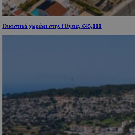
Οικιστικό χωράφι στην Πέγεια, €45,000