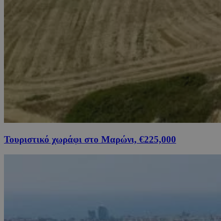
Τουριστικό χωράφι στο Μαρώνι, €225,000