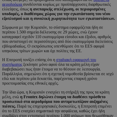
αεροδρόμια
συνδέονται κυρίως με προϋπάρχουσες διαρθρωτικές
ελλείψεις, όπως
η ανεπαρκής στελέχωση, οι περιορισμένες
υποδομές, ο διαθέσιμος χώρος για την εγκατάσταση του νέου
εξοπλισμού και η συνολική χωρητικότητα των εγκαταστάσεων.
Σύμφωνα με την Κομισιόν, το σύστημα εφαρμόζεται ήδη σε
περίπου 1.500 σημεία διέλευσης σε 29 χώρες, ενώ έχουν
καταγραφεί σχεδόν 110 εκατομμύρια είσοδοι και έξοδοι, αριθμός
που αντιστοιχεί σε περισσότερες από δύο εκατομμύρια διελεύσεις
εβδομαδιαίως. Ο εκπρόσωπος υπενθύμισε ότι το EES αφορά
υπηκόους τρίτων χωρών και όχι πολίτες της ΕΕ.
Η Επιτροπή τονίζει επίσης ότι η
σταδιακή εφαρμογή του
συστήματος
ξεκίνησε μόνο αφού όλα τα κράτη μέλη είχαν
διαβεβαιώσει πως ήταν έτοιμα να το θέσουν σε λειτουργία.
Παράλληλα, σημειώνει ότι η σχετική νομοθεσία βρίσκεται σε ισχύ
εδώ και περίπου μία δεκαετία, παρέχοντας επαρκή χρόνο
προετοιμασίας στις εθνικές αρχές.
Την ίδια ώρα, η Κομισιόν ενισχύει τη στήριξή της προς τα κράτη
μέλη, ενώ
η Frontex δηλώνει έτοιμη να διαθέσει πρόσθετο
προσωπικό στα αεροδρόμια που αντιμετωπίζουν αυξημένες
πιέσεις.
Παρά τις επιχειρησιακές δυσκολίες, η Επιτροπή επιμένει
ότι το EES ενισχύει σημαντικά την ασφάλεια, καθώς έχει ήδη
συμβάλει στον εντοπισμό περίπου 1.000 ατόμων που θεωρήθηκαν