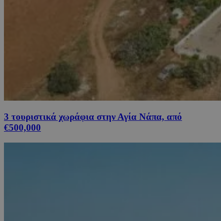
3 τουριστικά χωράφια στην Αγία Νάπα, από
€500,000