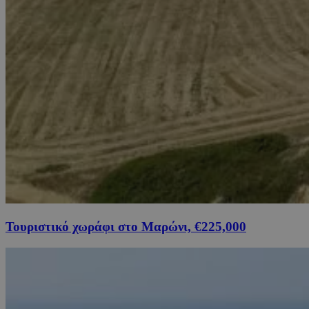
Τουριστικό χωράφι στο Μαρώνι, €225,000