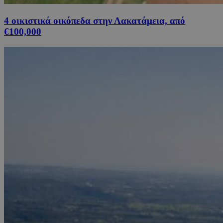
4 οικιστικά οικόπεδα στην Λακατάμεια, από
€100,000