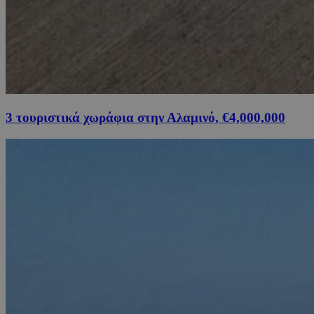
3 τουριστικά χωράφια στην Αλαμινό, €4,000,000