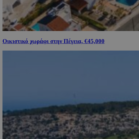
Οικιστικό χωράφι στην Πέγεια, €45,000