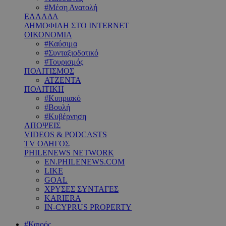
#Μέση Ανατολή
ΕΛΛΑΔΑ
ΔΗΜΟΦΙΛΗ ΣΤΟ INTERNET
ΟΙΚΟΝΟΜΙΑ
#Καύσιμα
#Συνταξιοδοτικό
#Τουρισμός
ΠΟΛΙΤΙΣΜΟΣ
ΑΤΖΕΝΤΑ
ΠΟΛΙΤΙΚΗ
#Κυπριακό
#Βουλή
#Κυβέρνηση
ΑΠΟΨΕΙΣ
VIDEOS & PODCASTS
TV ΟΔΗΓΟΣ
PHILENEWS NETWORK
EN.PHILENEWS.COM
LIKE
GOAL
ΧΡΥΣΕΣ ΣΥΝΤΑΓΕΣ
KARIERA
IN-CYPRUS PROPERTY
#Καιρός