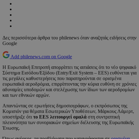
Δες περισσότερα άρθρα του philenews όταν αναζητάς ειδήσεις στην
Google
Add philenews.com on Google
Η Ευρωπαϊκή Επιτροπή απορρίπτει τις αιτιάσεις ότι το νέο ψηφιακό
Σύστημα Εισόδου/Εξόδου (Entry/Exit System – EES) ευθύνεται για
τις μεγάλες καθυστερήσεις που παρατηρούνται σε ορισμένα
ευρωπαϊκά αεροδρόμια, επιρρίπτοντας την κύρια ευθύνη σε χρόνιες
αδυναμίες υποδομών και στελέχωσης των ίδιων των αεροδρομίων
και των εθνικών αρχών.
Απαντώντας σε ερωτήσεις δημοσιογράφων, ο εκπρόσωπος της
Κομισιόν για θέματα Εσωτερικών Υποθέσεων, Μάρκους Λάμερτ,
υποστήριξε ότι
το EES λειτουργεί ομαλά
στη συντριπτική
πλειονότητα των συνοριακών σημείων διέλευσης της Ευρωπαϊκής
Ένωσης.
Όπως ανέφερε, τα προβλήματα που καταγράφονται σε
ορισμένα