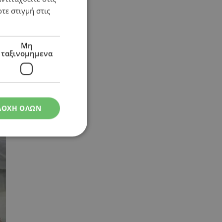
τε στιγμή στις
Μη
ταξινομημενα
ΔΟΧΗ ΟΛΩΝ