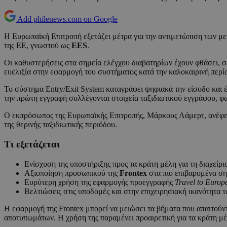
Add philenews.com on Google
Η Ευρωπαϊκή Επιτροπή εξετάζει μέτρα για την αντιμετώπιση των 
της ΕΕ, γνωστού ως
EES
.
Οι καθυστερήσεις στα σημεία ελέγχου διαβατηρίων έχουν φθάσει, σε
ευελιξία στην εφαρμογή του συστήματος κατά την καλοκαιρινή περί
Το σύστημα Entry/Exit System καταγράφει ψηφιακά την είσοδο και 
την πρώτη εγγραφή συλλέγονται στοιχεία ταξιδιωτικού εγγράφου, 
Ο εκπρόσωπος της Ευρωπαϊκής Επιτροπής, Μάρκους Λάμερτ, ανέφερε 
της θερινής ταξιδιωτικής περιόδου.
Τι εξετάζεται
Ενίσχυση της υποστήριξης προς τα κράτη μέλη για τη διαχεί
Αξιοποίηση προσωπικού της
Frontex
στα πιο επιβαρυμένα ση
Ευρύτερη χρήση της εφαρμογής προεγγραφής
Travel to Europ
Βελτιώσεις στις υποδομές και στην επιχειρησιακή ικανότητα
Η εφαρμογή της Frontex μπορεί να μειώσει τα βήματα που απαιτούν
αποτυπωμάτων. Η χρήση της παραμένει προαιρετική για τα κράτη μέ