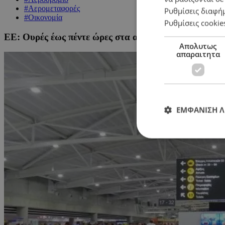
#Αερομεταφορές
Ρυθμίσεις διαφή
#Οικονομία
Ρυθμίσεις cookie
ΕΕ: Ουρές έως πέντε ώρες στα αεροδρόμια από το νέ
Απολυτως
απαραιτητα
ΕΜΦΑΝΙΣΗ 