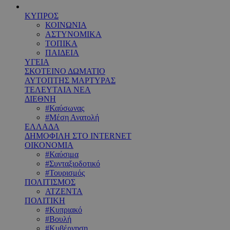
ΚΥΠΡΟΣ
ΚΟΙΝΩΝΙΑ
ΑΣΤΥΝΟΜΙΚΑ
ΤΟΠΙΚΑ
ΠΑΙΔΕΙΑ
ΥΓΕΙΑ
ΣΚΟΤΕΙΝΟ ΔΩΜΑΤΙΟ
ΑΥΤΟΠΤΗΣ ΜΑΡΤΥΡΑΣ
ΤΕΛΕΥΤΑΙΑ ΝΕΑ
ΔΙΕΘΝΗ
#Καύσωνας
#Μέση Ανατολή
ΕΛΛΑΔΑ
ΔΗΜΟΦΙΛΗ ΣΤΟ INTERNET
ΟΙΚΟΝΟΜΙΑ
#Καύσιμα
#Συνταξιοδοτικό
#Τουρισμός
ΠΟΛΙΤΙΣΜΟΣ
ΑΤΖΕΝΤΑ
ΠΟΛΙΤΙΚΗ
#Κυπριακό
#Βουλή
#Κυβέρνηση