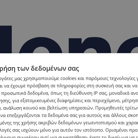
ρήση των δεδομένων σας
εργάτες μας χρησιμοποιούμε cookies και παρόμοιες τεχνολογίες 
ι να έχουμε πρόσβαση σε πληροφορίες στη συσκευή σας και να
 προσωπικά δεδομένα, όπως τη διεύθυνση IP σας, μοναδικά αν
σης, για εξατομικευμένες διαφημίσεις και περιεχόμενο, μέτρη
υ, ανάλυση κοινού και βελτίωση υπηρεσιών.
Προμηθευτές τρίτων
 να επεξεργάζονται τα δεδομένα σας για αυτούς και άλλους σκο
ένης της χρήσης ακριβών δεδομένων γεωεντοπισμού και χαρα
λογές σας ισχύουν μόνο για αυτόν τον ιστότοπο. Ορισμένοι πρ
 έννομο συμφέρον αντί για συγκατάθεση· έχετε το δικαίωμα να α