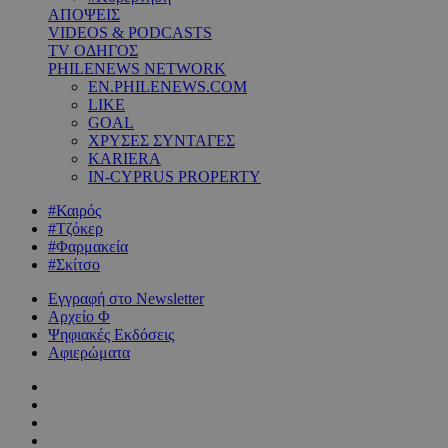
ΑΠΟΨΕΙΣ
VIDEOS & PODCASTS
TV ΟΔΗΓΟΣ
PHILENEWS NETWORK
EN.PHILENEWS.COM
LIKE
GOAL
ΧΡΥΣΕΣ ΣΥΝΤΑΓΕΣ
KARIERA
IN-CYPRUS PROPERTY
#Καιρός
#Τζόκερ
#Φαρμακεία
#Σκίτσο
Εγγραφή στο Newsletter
Αρχείο Φ
Ψηφιακές Εκδόσεις
Αφιερώματα