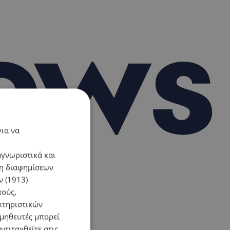
για να
αγνωριστικά και
ση διαφημίσεων
 (1913)
πούς,
κτηριστικών
ομηθευτές μπορεί
ντιταχθείτε στις