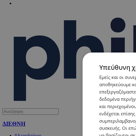
Υπεύθυνη χ
Εμείς και οι συν
αποθηκεύουμε κα
επεξεργαζόμαστε
δεδομένα περιήγη
και περιεχομένο
ενδέχεται επίσης
συμπεριλαμβανομ
ΔΙΕΘΝΗ
συσκευής. Οι επι
να βασίζονται σε
#Αεροδρόμιο