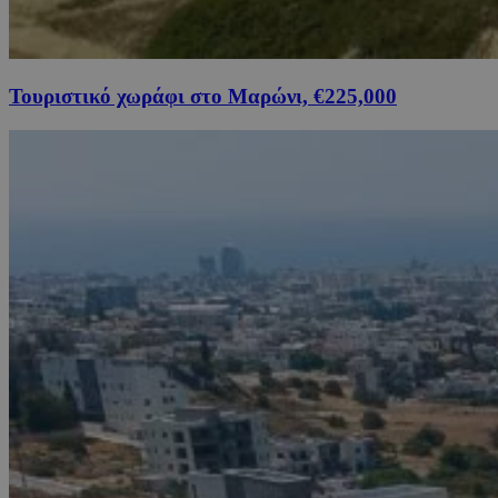
Τουριστικό χωράφι στο Μαρώνι, €225,000