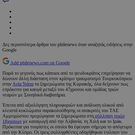
Δες περισσότερα άρθρα του philenews όταν αναζητάς ειδήσεις στην
Google
Add philenews.com on Google
Παρά το γεγονός πως κάποιοι από το ψευδοκράτος επιχείρησαν να
δώσουν άλλη διάσταση στον κρίσιμο τραυματισμό Τουρκοκύπριου
στην
Αγία Νάπα
τα ξημερώματα της Κυριακής, όλα δείχνουν πως
επρόκειτο για καυγά μεταξύ του 47χρονου και ομάδας τριών
νεαρών με Σουηδικά διαβατήρια.
Έπειτα από αξιολόγηση πληροφοριών και ανάλυση υλικού από
κλειστά κυκλώματα παρακολούθησης οι ανακριτές του ΤΑΕ
Αμμοχώστου προχώρησαν τα ξημερώματα στη
σύλληψη τριών
18χρονων
με καταγωγή από την Αλβανία, τη Χιλή και το Ιράκ.
Πρόκειται για τουρίστες οι οποίοι θα έφευγαν σήμερα το απόγευμα
από την Κύπρο. Οι τρεις συλληφθέντες οδηγήθηκαν ενώπιον του