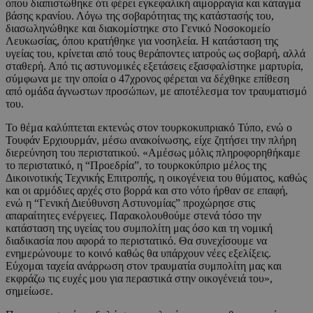
όπου διαπιστώθηκε ότι φέρει εγκεφαλική αιμορραγία και κάταγμα
βάσης κρανίου. Λόγω της σοβαρότητας της κατάστασής του,
διασωληνώθηκε και διακομίστηκε στο Γενικό Νοσοκομείο
Λευκωσίας, όπου κρατήθηκε για νοσηλεία. Η κατάσταση της
υγείας του, κρίνεται από τους θεράποντες ιατρούς ως σοβαρή, αλλά
σταθερή. Από τις αστυνομικές εξετάσεις εξασφαλίστηκε μαρτυρία,
σύμφωνα με την οποία ο 47χρονος φέρεται να δέχθηκε επίθεση
από ομάδα άγνωστων προσώπων, με αποτέλεσμα τον τραυματισμό
του.
Το θέμα καλύπτεται εκτενώς στον τουρκοκυπριακό Τύπο, ενώ ο
Τουφάν Ερχιουρμάν, μέσω ανακοίνωσης, είχε ζητήσει την πλήρη
διερεύνηση του περιστατικού. «Αμέσως μόλις πληροφορηθήκαμε
το περιστατικό, η “Προεδρία”, το τουρκοκύπριο μέλος της
Δικοινοτικής Τεχνικής Επιτροπής, η οικογένεια του θύματος, καθώς
και οι αρμόδιες αρχές στο βορρά και στο νότο ήρθαν σε επαφή,
ενώ η “Γενική Διεύθυνση Αστυνομίας” προχώρησε στις
απαραίτητες ενέργειες. Παρακολουθούμε στενά τόσο την
κατάσταση της υγείας του συμπολίτη μας όσο και τη νομική
διαδικασία που αφορά το περιστατικό. Θα συνεχίσουμε να
ενημερώνουμε το κοινό καθώς θα υπάρχουν νέες εξελίξεις.
Εύχομαι ταχεία ανάρρωση στον τραυματία συμπολίτη μας και
εκφράζω τις ευχές μου για περαστικά στην οικογένειά του»,
σημείωσε.