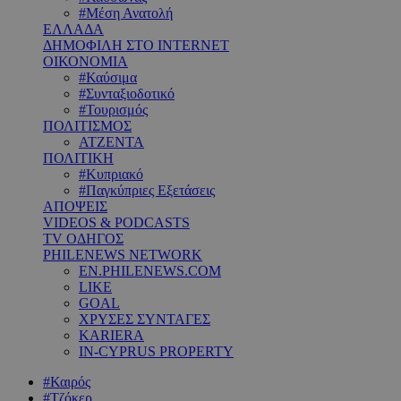
#Μέση Ανατολή
ΕΛΛΑΔΑ
ΔΗΜΟΦΙΛΗ ΣΤΟ INTERNET
ΟΙΚΟΝΟΜΙΑ
#Καύσιμα
#Συνταξιοδοτικό
#Τουρισμός
ΠΟΛΙΤΙΣΜΟΣ
ΑΤΖΕΝΤΑ
ΠΟΛΙΤΙΚΗ
#Κυπριακό
#Παγκύπριες Εξετάσεις
ΑΠΟΨΕΙΣ
VIDEOS & PODCASTS
TV ΟΔΗΓΟΣ
PHILENEWS NETWORK
EN.PHILENEWS.COM
LIKE
GOAL
ΧΡΥΣΕΣ ΣΥΝΤΑΓΕΣ
KARIERA
IN-CYPRUS PROPERTY
#Καιρός
#Τζόκερ