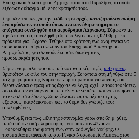
Επαρχιακού Δικαστηρίου Αμμοχώστου στο Παραλίμνι, το οποίο
εξέδωσε διάταγμα 8ήμερης κράτησής τους.
Σημειώνεται πως για την υπόθεση
οι αρχές καταζητούσαν ακόμη
ένα πρόσωπο, το οποίο όπως ανακοινώθηκε σήμερα το
απόγευμα συνελήφθη στο αεροδρόμιο Λάρνακας.
Σύμφωνα με
την Αστυνομία, συνελήφθη σήμερα λίγο πριν τις 02:00μ.μ. και
πρόκειται για 18χρονο. Τέθηκε υπό κράτηση ενώ αναμένεται να
παρουσιαστεί αύριο ενώπιον του Επαρχιακού Δικαστηρίου
Αμμοχώστου, για σκοπούς έκδοσης διατάγματος
προσωποκράτησης του.
Σύμφωνα με πληροφορίες από αστυνομικές πηγές,
ο 47χρονος
βρισκόταν με φίλο του στην περιοχή. Σε κάποια στιγμή γύρω στις 5
τα ξημερώματα της Κυριακής χωρίστηκαν και για λόγους που
διερευνώνται ο τραυματίας άρχισε να λογομαχεί με τους τουρίστες,
οι οποίοι τον κτύπησαν με αποτέλεσμα να πέσει και να κτυπήσει με
το κεφάλι στο έδαφος. Σημειώνεται πως οι, μέχρι στιγμής
εξετάσεις, καταδεικνύουν πως το θύμα δεν γνώριζε τους
συλληφθέντες.
Υπενθυμίζεται πως μέλη της αστυνομίας γύρω στις 6π.μ. χθες,
μετά από σχετική πληροφορία, εντόπισαν τον 47χρονο
Τουρκοκύπριο τραυματισμένο, στην οδό Αγίας Μαύρης. Ο
τραυματίας μεταφέρθηκε στο Γενικό Νοσοκομείο Αμμοχώστου,