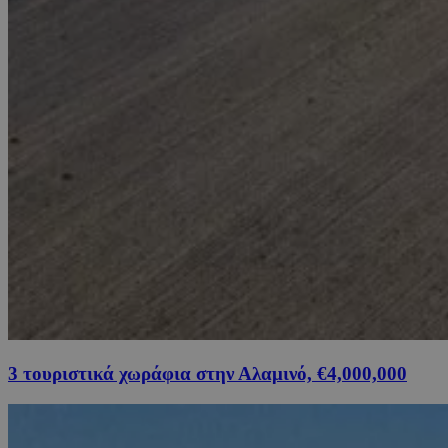
3 τουριστικά χωράφια στην Αλαμινό, €4,000,000