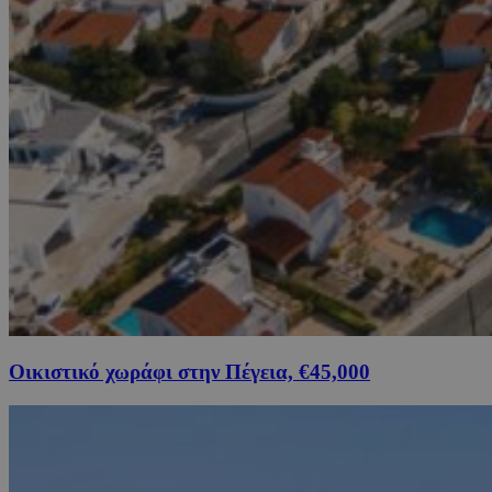
Οικιστικό χωράφι στην Πέγεια, €45,000