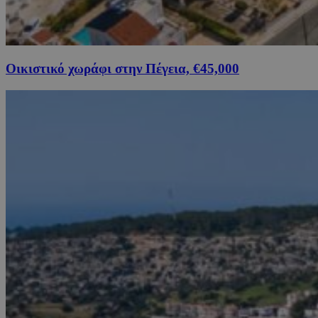
Οικιστικό χωράφι στην Πέγεια, €45,000