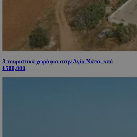
3 τουριστικά χωράφια στην Αγία Νάπα, από
€500,000