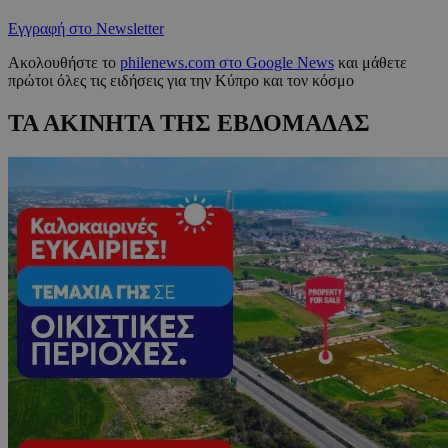
Εγγραφή στο Newsletter
Ακολουθήστε το
philenews.com στο Google News
και μάθετε
πρώτοι όλες τις ειδήσεις για την Κύπρο και τον κόσμο
ΤΑ ΑΚΙΝΗΤΑ ΤΗΣ ΕΒΔΟΜΑΔΑΣ