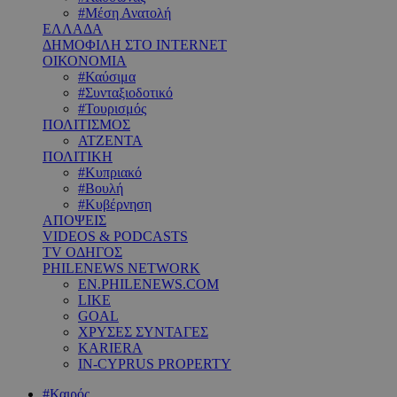
#Μέση Ανατολή
ΕΛΛΑΔΑ
ΔΗΜΟΦΙΛΗ ΣΤΟ INTERNET
ΟΙΚΟΝΟΜΙΑ
#Καύσιμα
#Συνταξιοδοτικό
#Τουρισμός
ΠΟΛΙΤΙΣΜΟΣ
ΑΤΖΕΝΤΑ
ΠΟΛΙΤΙΚΗ
#Κυπριακό
#Βουλή
#Κυβέρνηση
ΑΠΟΨΕΙΣ
VIDEOS & PODCASTS
TV ΟΔΗΓΟΣ
PHILENEWS NETWORK
EN.PHILENEWS.COM
LIKE
GOAL
ΧΡΥΣΕΣ ΣΥΝΤΑΓΕΣ
KARIERA
IN-CYPRUS PROPERTY
#Καιρός