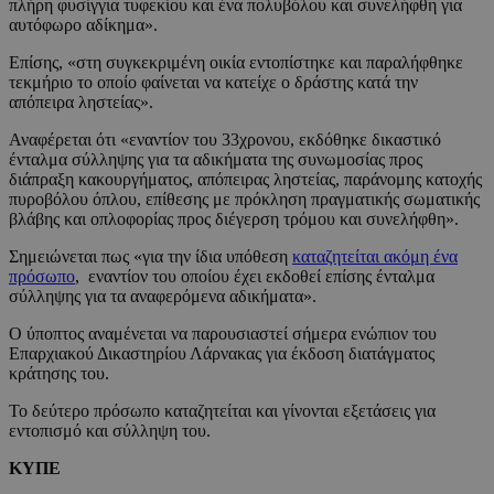
πλήρη φυσίγγια τυφεκίου και ένα πολυβόλου και συνελήφθη για
αυτόφωρο αδίκημα».
Επίσης, «στη συγκεκριμένη οικία εντοπίστηκε και παραλήφθηκε
τεκμήριο το οποίο φαίνεται να κατείχε ο δράστης κατά την
απόπειρα ληστείας».
Αναφέρεται ότι «εναντίον του 33χρονου, εκδόθηκε δικαστικό
ένταλμα σύλληψης για τα αδικήματα της συνωμοσίας προς
διάπραξη κακουργήματος, απόπειρας ληστείας, παράνομης κατοχής
πυροβόλου όπλου, επίθεσης με πρόκληση πραγματικής σωματικής
βλάβης και οπλοφορίας προς διέγερση τρόμου και συνελήφθη».
Σημειώνεται πως «για την ίδια υπόθεση
καταζητείται ακόμη ένα
πρόσωπο
, εναντίον του οποίου έχει εκδοθεί επίσης ένταλμα
σύλληψης για τα αναφερόμενα αδικήματα».
Ο ύποπτος αναμένεται να παρουσιαστεί σήμερα ενώπιον του
Επαρχιακού Δικαστηρίου Λάρνακας για έκδοση διατάγματος
κράτησης του.
Το δεύτερο πρόσωπο καταζητείται και γίνονται εξετάσεις για
εντοπισμό και σύλληψη του.
ΚΥΠΕ