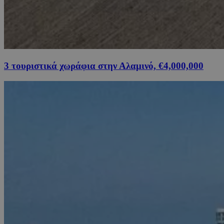
3 τουριστικά χωράφια στην Αλαμινό, €4,000,000