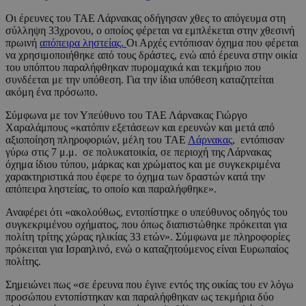
Οι έρευνες του ΤΑΕ Λάρνακας οδήγησαν χθες το απόγευμα στη
σύλληψη 33χρονου, ο οποίος φέρεται να εμπλέκεται στην χθεσινή
πρωινή
απόπειρα ληστείας.
Οι Αρχές εντόπισαν όχημα που φέρεται
να χρησιμοποιήθηκε από τους δράστες, ενώ από έρευνα στην οικία
του υπόπτου παραλήφθηκαν πυρομαχικά και τεκμήριο που
συνδέεται με την υπόθεση. Για την ίδια υπόθεση καταζητείται
ακόμη ένα πρόσωπο.
Σύμφωνα με τον Υπεύθυνο του ΤΑΕ Λάρνακας Γιώργο
Χαραλάμπους «κατόπιν εξετάσεων και ερευνών και μετά από
αξιοποίηση πληροφοριών, μέλη του ΤΑΕ
Λάρνακας
, εντόπισαν
γύρω στις 7 μ.μ. σε πολυκατοικία, σε περιοχή της Λάρνακας
όχημα ίδιου τύπου, μάρκας και χρώματος και με συγκεκριμένα
χαρακτηριστικά που έφερε το όχημα των δραστών κατά την
απόπειρα ληστείας, το οποίο και παραλήφθηκε».
Αναφέρει ότι «ακολούθως, εντοπίστηκε ο υπεύθυνος οδηγός του
συγκεκριμένου οχήματος, που όπως διαπιστώθηκε πρόκειται για
πολίτη τρίτης χώρας ηλικίας 33 ετών». Σύμφωνα με πληροφορίες
πρόκειται για Ισραηλινό, ενώ ο καταζητούμενος είναι Ευρωπαίος
πολίτης.
Σημειώνει πως «σε έρευνα που έγινε εντός της οικίας του εν λόγω
προσώπου εντοπίστηκαν και παραλήφθηκαν ως τεκμήρια δύο