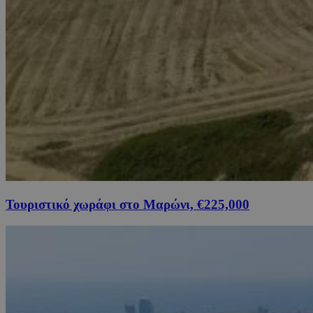
Τουριστικό χωράφι στο Μαρώνι, €225,000