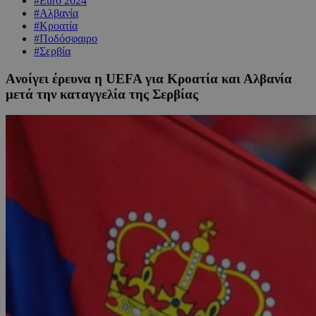
#Euro 2024
#Αλβανία
#Κροατία
#Ποδόσφαιρο
#Σερβία
Aνοίγει έρευνα η UEFA για Κροατία και Αλβανία
μετά την καταγγελία της Σερβίας