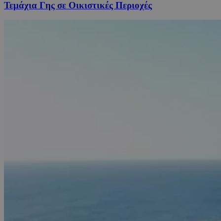
Τεμάχια Γης σε Οικιστικές Περιοχές