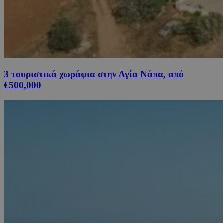
3 τουριστικά χωράφια στην Αγία Νάπα, από
€500,000