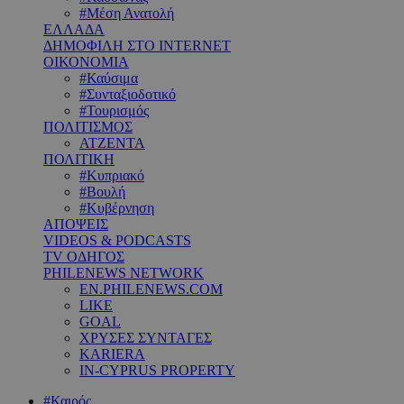
#Μέση Ανατολή
ΕΛΛΑΔΑ
ΔΗΜΟΦΙΛΗ ΣΤΟ INTERNET
ΟΙΚΟΝΟΜΙΑ
#Καύσιμα
#Συνταξιοδοτικό
#Τουρισμός
ΠΟΛΙΤΙΣΜΟΣ
ΑΤΖΕΝΤΑ
ΠΟΛΙΤΙΚΗ
#Κυπριακό
#Βουλή
#Κυβέρνηση
ΑΠΟΨΕΙΣ
VIDEOS & PODCASTS
TV ΟΔΗΓΟΣ
PHILENEWS NETWORK
EN.PHILENEWS.COM
LIKE
GOAL
ΧΡΥΣΕΣ ΣΥΝΤΑΓΕΣ
KARIERA
IN-CYPRUS PROPERTY
#Καιρός