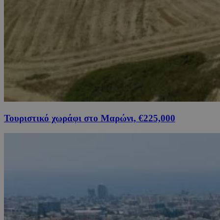
Τουριστικό χωράφι στο Μαρώνι, €225,000