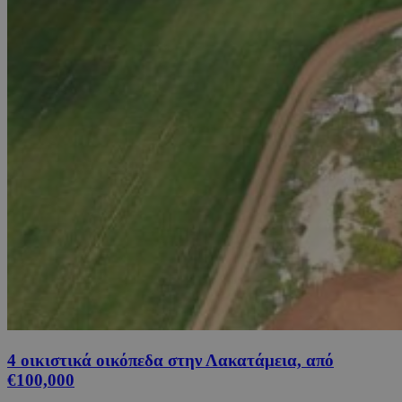
4 οικιστικά οικόπεδα στην Λακατάμεια, από
€100,000