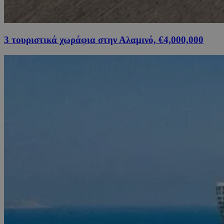
3 τουριστικά χωράφια στην Αλαμινό, €4,000,000