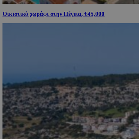
Οικιστικό χωράφι στην Πέγεια, €45,000