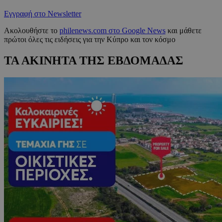
Εγγραφή στο Newsletter
Ακολουθήστε το
philenews.com στο Google News
και μάθετε
πρώτοι όλες τις ειδήσεις για την Κύπρο και τον κόσμο
ΤΑ ΑΚΙΝΗΤΑ ΤΗΣ ΕΒΔΟΜΑΔΑΣ