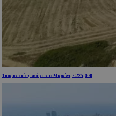
Τουριστικό χωράφι στο Μαρώνι, €225,000