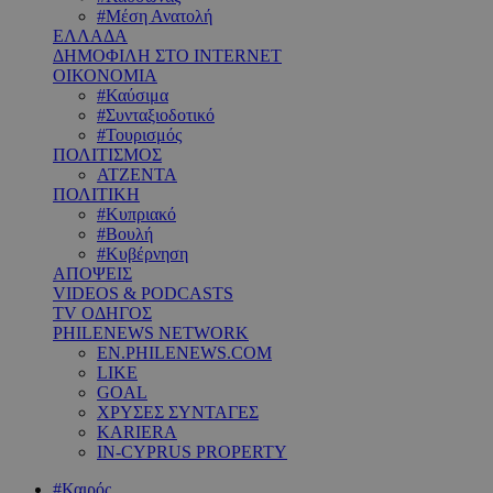
#Μέση Ανατολή
ΕΛΛΑΔΑ
ΔΗΜΟΦΙΛΗ ΣΤΟ INTERNET
ΟΙΚΟΝΟΜΙΑ
#Καύσιμα
#Συνταξιοδοτικό
#Τουρισμός
ΠΟΛΙΤΙΣΜΟΣ
ΑΤΖΕΝΤΑ
ΠΟΛΙΤΙΚΗ
#Κυπριακό
#Βουλή
#Κυβέρνηση
ΑΠΟΨΕΙΣ
VIDEOS & PODCASTS
TV ΟΔΗΓΟΣ
PHILENEWS NETWORK
EN.PHILENEWS.COM
LIKE
GOAL
ΧΡΥΣΕΣ ΣΥΝΤΑΓΕΣ
KARIERA
IN-CYPRUS PROPERTY
#Καιρός