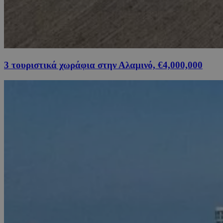
3 τουριστικά χωράφια στην Αλαμινό, €4,000,000