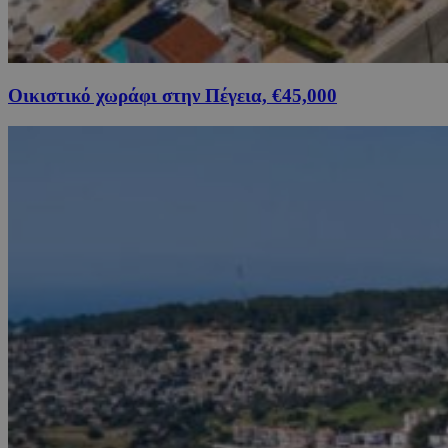
Οικιστικό χωράφι στην Πέγεια, €45,000