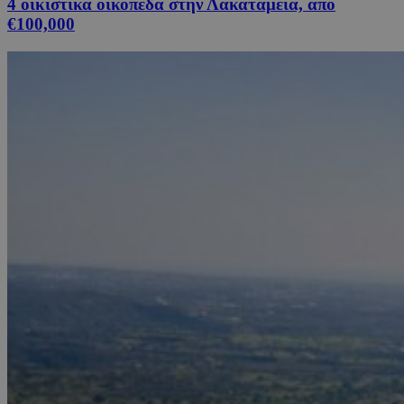
4 οικιστικά οικόπεδα στην Λακατάμεια, από
€100,000