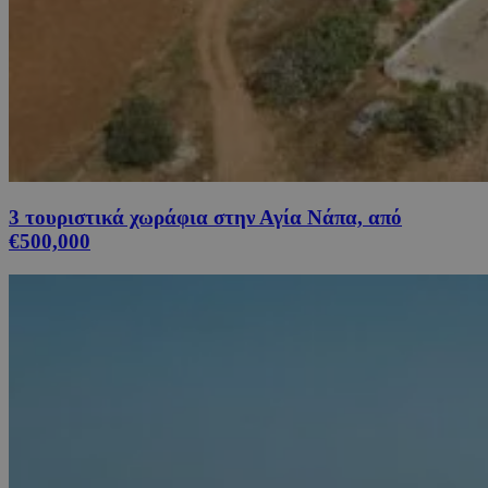
3 τουριστικά χωράφια στην Αγία Νάπα, από
€500,000