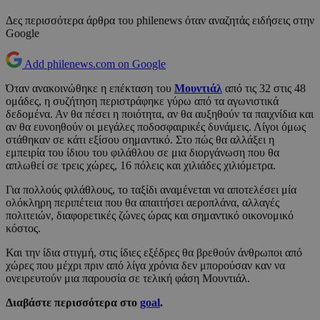
Δες περισσότερα άρθρα του philenews όταν αναζητάς ειδήσεις στην
Google
Add philenews.com on Google
Όταν ανακοινώθηκε η επέκταση του
Μουντιάλ
από τις 32 στις 48
ομάδες, η συζήτηση περιστράφηκε γύρω από τα αγωνιστικά
δεδομένα. Αν θα πέσει η ποιότητα, αν θα αυξηθούν τα παιχνίδια και
αν θα ευνοηθούν οι μεγάλες ποδοσφαιρικές δυνάμεις. Λίγοι όμως
στάθηκαν σε κάτι εξίσου σημαντικό. Στο πώς θα αλλάξει η
εμπειρία του ίδιου του φιλάθλου σε μια διοργάνωση που θα
απλωθεί σε τρεις χώρες, 16 πόλεις και χιλιάδες χιλιόμετρα.
Για πολλούς φιλάθλους, το ταξίδι αναμένεται να αποτελέσει μία
ολόκληρη περιπέτεια που θα απαιτήσει αεροπλάνα, αλλαγές
πολιτειών, διαφορετικές ζώνες ώρας και σημαντικό οικονομικό
κόστος.
Και την ίδια στιγμή, στις ίδιες εξέδρες θα βρεθούν άνθρωποι από
χώρες που μέχρι πριν από λίγα χρόνια δεν μπορούσαν καν να
ονειρευτούν μια παρουσία σε τελική φάση Μουντιάλ.
Διαβάστε περισσότερα στο
goal
.