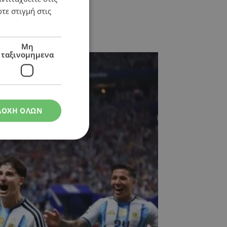
τε στιγμή στις
ροπή!
Μη
ταξινομημενα
ΔΟΧΗ ΟΛΩΝ