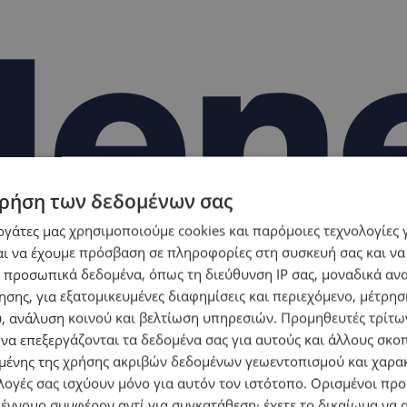
ρήση των δεδομένων σας
εργάτες μας χρησιμοποιούμε cookies και παρόμοιες τεχνολογίες 
ι να έχουμε πρόσβαση σε πληροφορίες στη συσκευή σας και να
 προσωπικά δεδομένα, όπως τη διεύθυνση IP σας, μοναδικά αν
σης, για εξατομικευμένες διαφημίσεις και περιεχόμενο, μέτρη
υ, ανάλυση κοινού και βελτίωση υπηρεσιών.
Προμηθευτές τρίτων
 να επεξεργάζονται τα δεδομένα σας για αυτούς και άλλους σκο
ένης της χρήσης ακριβών δεδομένων γεωεντοπισμού και χαρα
λογές σας ισχύουν μόνο για αυτόν τον ιστότοπο. Ορισμένοι πρ
 έννομο συμφέρον αντί για συγκατάθεση· έχετε το δικαίωμα να α