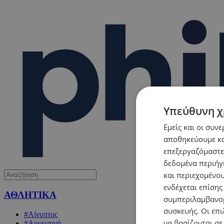
Υπεύθυνη χ
Εμείς και οι συν
αποθηκεύουμε κα
επεξεργαζόμαστε
δεδομένα περιήγη
και περιεχομένο
ενδέχεται επίσης
ΑΘΛΗΤΙΚΑ
συμπεριλαμβανομ
συσκευής. Οι επι
#Αίγυπτος
να βασίζονται σε
#Αργεντινή