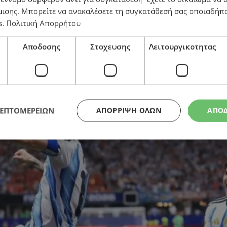
μισης
. Μπορείτε να ανακαλέσετε τη συγκατάθεσή σας οποιαδήπο
s
.
Πολιτική Απορρήτου
γεντίνοι και πρόκριση στους «8» με παραμυθένια ανατ
Αποδοσης
Στοχευσης
Λειτουργικοτητας
ΛΕΠΤΟΜΕΡΕΙΩΝ
ΑΠΌΡΡΙΨΗ ΌΛΩΝ
ΑΠΟ