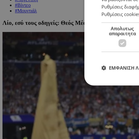
#Βίντεο
Ρυθμίσεις διαφή
#Μουντιάλ
Ρυθμίσεις cookie
Λίο, εσύ τους οδηγείς: Θεός Μέσι, «λυσσασμένοι» Αρ
Απολυτως
απαραιτητα
ΕΜΦΑΝΙΣΗ 