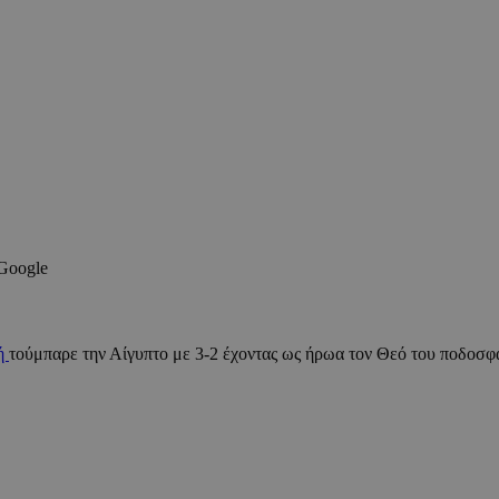
 Google
νή
τούμπαρε την Αίγυπτο με 3-2 έχοντας ως ήρωα τον Θεό του ποδοσφ