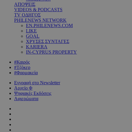
ΑΠΟΨΕΙΣ
VIDEOS & PODCASTS
TV ΟΔΗΓΟΣ
PHILENEWS NETWORK
EN.PHILENEWS.COM
LIKE
GOAL
ΧΡΥΣΕΣ ΣΥΝΤΑΓΕΣ
KARIERA
IN-CYPRUS PROPERTY
#Καιρός
#Τζόκερ
#Φαρμακεία
Εγγραφή στο Newsletter
Αρχείο Φ
Ψηφιακές Εκδόσεις
Αφιερώματα