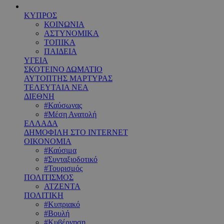
ΚΥΠΡΟΣ
ΚΟΙΝΩΝΙΑ
ΑΣΤΥΝΟΜΙΚΑ
ΤΟΠΙΚΑ
ΠΑΙΔΕΙΑ
ΥΓΕΙΑ
ΣΚΟΤΕΙΝΟ ΔΩΜΑΤΙΟ
ΑΥΤΟΠΤΗΣ ΜΑΡΤΥΡΑΣ
ΤΕΛΕΥΤΑΙΑ ΝΕΑ
ΔΙΕΘΝΗ
#Καύσωνας
#Μέση Ανατολή
ΕΛΛΑΔΑ
ΔΗΜΟΦΙΛΗ ΣΤΟ INTERNET
ΟΙΚΟΝΟΜΙΑ
#Καύσιμα
#Συνταξιοδοτικό
#Τουρισμός
ΠΟΛΙΤΙΣΜΟΣ
ΑΤΖΕΝΤΑ
ΠΟΛΙΤΙΚΗ
#Κυπριακό
#Βουλή
#Κυβέρνηση