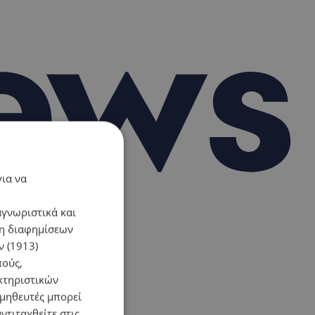
για να
αγνωριστικά και
ση διαφημίσεων
 (1913)
πούς,
κτηριστικών
ομηθευτές μπορεί
ντιταχθείτε στις