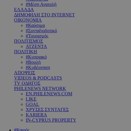
#Μέση Ανατολή
ΕΛΛΑΔΑ
ΔΗΜΟΦΙΛΗ ΣΤΟ INTERNET
ΟΙΚΟΝΟΜΙΑ
#Καύσιμα
#Συνταξιοδοτικό
#Τουρισμός
ΠΟΛΙΤΙΣΜΟΣ
ΑΤΖΕΝΤΑ
ΠΟΛΙΤΙΚΗ
#Κυπριακό
#Βουλή
#Κυβέρνηση
ΑΠΟΨΕΙΣ
VIDEOS & PODCASTS
TV ΟΔΗΓΟΣ
PHILENEWS NETWORK
EN.PHILENEWS.COM
LIKE
GOAL
ΧΡΥΣΕΣ ΣΥΝΤΑΓΕΣ
KARIERA
IN-CYPRUS PROPERTY
#Καιρός