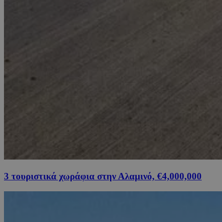
3 τουριστικά χωράφια στην Αλαμινό, €4,000,000