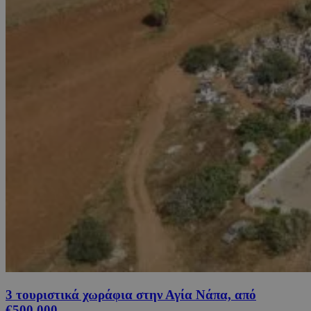
3 τουριστικά χωράφια στην Αγία Νάπα, από
€500,000