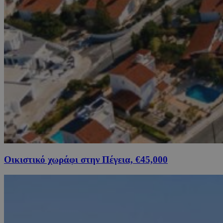
Οικιστικό χωράφι στην Πέγεια, €45,000