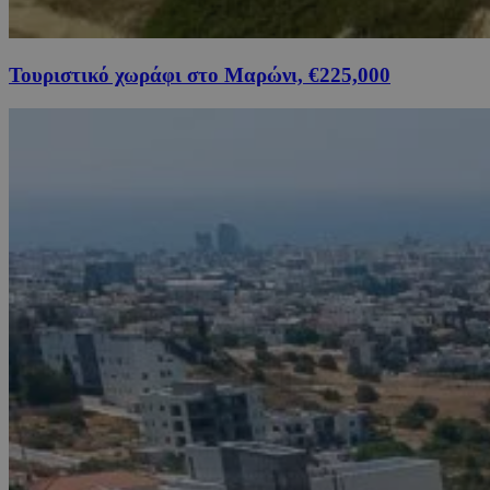
Τουριστικό χωράφι στο Μαρώνι, €225,000