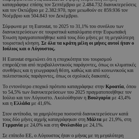
καταγράφηκε επίσης τον Σεπτέμβριο με 2.484.732 διανυκτερεύσεις
και τον Οκτώβριο με 2.382.970, πριν μειωθούν σε 859.936 τον
Νοέμβριο και 504.843 τον Δεκέμβριο.
Σύμφωνα με τη Eurostat, το 2025 το 31,1% του συνόλου των
διανυκτερεύσεων σε τουριστικά καταλύματα στην Ευρωπαϊκή
Ένωση πραγματοποιήθηκε κατά τους δύο μήνες με τη μεγαλύτερη
τουριστική κίνηση.
Σε όλα τα κράτη μέλη οι μήνες αυτοί ήταν ο
Ιούλιος και ο Αύγουστος.
Η Eurostat σημειώνει ότι η εποχικότητα του τουρισμού
επηρεάζεται από περιβαλλοντικούς παράγοντες, όπως οι κλιματικές
συνθήκες και η γεωγραφική θέση, καθώς και από κοινωνικούς και
πολιτιστικούς παράγοντες, όπως οι σχολικές διακοπές.
Το εντονότερο εποχικό πρότυπο καταγράφηκε στην
Κροατία
, όπου
το 54,5% των διανυκτερεύσεων του 2025 πραγματοποιήθηκε τον
Ιούλιο και τον Αύγουστο. Ακολούθησαν η
Βουλγαρία
με 43,4%
και η
Ελλάδα
με 41,6%.
Στον αντίποδα, τα χαμηλότερα ποσοστά διανυκτερεύσεων κατά
τους δύο μήνες αιχμής καταγράφηκαν στη
Μάλτα
με 21,9%, στη
Γερμανία
με 24,0% και στη
Φινλανδία
με 24,1%.
Σε επίπεδο ΕΕ, ο Αύγουστος ήταν ο μήνας με τη μεγαλύτερη