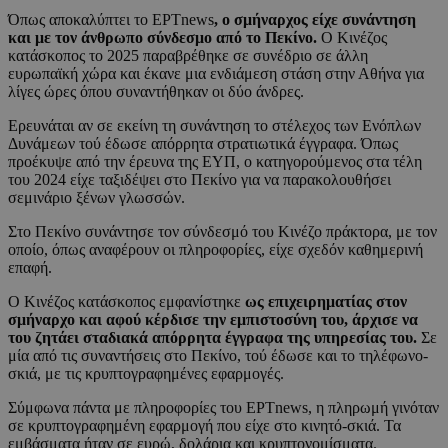
Όπως αποκαλύπτει το ΕΡΤnews
, ο σμήναρχος είχε συνάντηση
και με τον άνθρωπο σύνδεσμο από το Πεκίνο.
Ο Κινέζος
κατάσκοπος το 2025 παραβρέθηκε σε συνέδριο σε άλλη
ευρωπαϊκή χώρα και έκανε μια ενδιάμεση στάση στην Αθήνα για
λίγες ώρες όπου συναντήθηκαν οι δύο άνδρες.
Ερευνάται αν σε εκείνη τη συνάντηση το στέλεχος των Ενόπλων
Δυνάμεων τού έδωσε απόρρητα στρατιωτικά έγγραφα. Όπως
προέκυψε από την έρευνα της ΕΥΠ, ο κατηγορούμενος στα τέλη
του 2024 είχε ταξιδέψει στο Πεκίνο για να παρακολουθήσει
σεμινάριο ξένων γλωσσών.
Στο Πεκίνο συνάντησε τον σύνδεσμό του Κινέζο πράκτορα, με τον
οποίο, όπως αναφέρουν οι πληροφορίες, είχε σχεδόν καθημερινή
επαφή.
Ο Κινέζος κατάσκοπος εμφανίστηκε
ως επιχειρηματίας στον
σμήναρχο και αφού κέρδισε την εμπιστοσύνη του, άρχισε να
του ζητάει σταδιακά απόρρητα έγγραφα της υπηρεσίας του.
Σε
μία από τις συναντήσεις στο Πεκίνο, τού έδωσε και το τηλέφωνο-
σκιά, με τις κρυπτογραφημένες εφαρμογές.
Σύμφωνα πάντα με πληροφορίες του ΕΡΤnews, η πληρωμή γινόταν
σε κρυπτογραφημένη εφαρμογή που είχε στο κινητό-σκιά. Τα
εμβάσματα ήταν σε ευρώ, δολάρια και κρυπτονομίσματα.