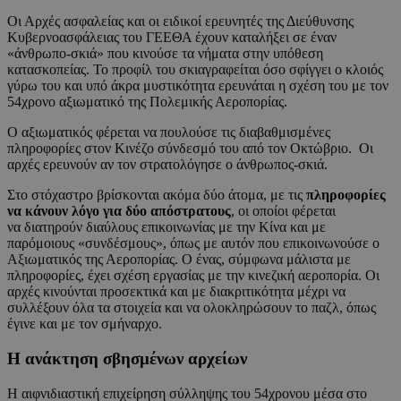
Οι Αρχές ασφαλείας και οι ειδικοί ερευνητές της Διεύθυνσης
Κυβερνοασφάλειας του ΓΕΕΘΑ έχουν καταλήξει σε έναν
«άνθρωπο-σκιά» που κινούσε τα νήματα στην υπόθεση
κατασκοπείας. Το προφίλ του σκιαγραφείται όσο σφίγγει ο κλοιός
γύρω του και υπό άκρα μυστικότητα ερευνάται η σχέση του με τον
54χρονο αξιωματικό της Πολεμικής Αεροπορίας.
Ο αξιωματικός φέρεται να πουλούσε τις διαβαθμισμένες
πληροφορίες στον Κινέζο σύνδεσμό του από τον Οκτώβριο. Οι
αρχές ερευνούν αν τον στρατολόγησε ο άνθρωπος-σκιά.
Στο στόχαστρο βρίσκονται ακόμα δύο άτομα, με τις
πληροφορίες
να κάνουν λόγο για δύο απόστρατους
, οι οποίοι φέρεται
να διατηρούν διαύλους επικοινωνίας με την Κίνα και με
παρόμοιους «συνδέσμους», όπως με αυτόν που επικοινωνούσε ο
Αξιωματικός της Αεροπορίας. Ο ένας, σύμφωνα μάλιστα με
πληροφορίες, έχει σχέση εργασίας με την κινεζική αεροπορία. Οι
αρχές κινούνται προσεκτικά και με διακριτικότητα μέχρι να
συλλέξουν όλα τα στοιχεία και να ολοκληρώσουν το παζλ, όπως
έγινε και με τον σμήναρχο.
Η ανάκτηση σβησμένων αρχείων
Η αιφνιδιαστική επιχείρηση σύλληψης του 54χρονου μέσα στο