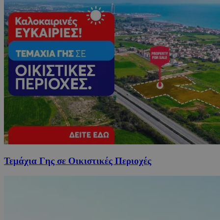
Τεμάχια Γης σε Οικιστικές Περιοχές