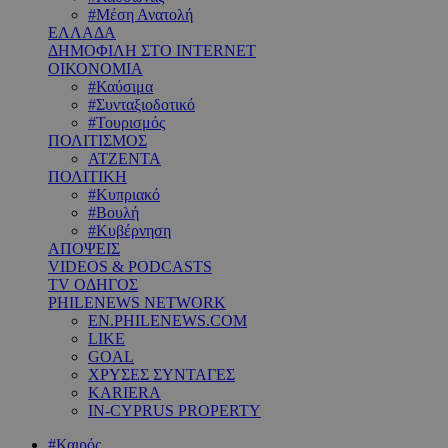
#Μέση Ανατολή
ΕΛΛΑΔΑ
ΔΗΜΟΦΙΛΗ ΣΤΟ INTERNET
ΟΙΚΟΝΟΜΙΑ
#Καύσιμα
#Συνταξιοδοτικό
#Τουρισμός
ΠΟΛΙΤΙΣΜΟΣ
ΑΤΖΕΝΤΑ
ΠΟΛΙΤΙΚΗ
#Κυπριακό
#Βουλή
#Κυβέρνηση
ΑΠΟΨΕΙΣ
VIDEOS & PODCASTS
TV ΟΔΗΓΟΣ
PHILENEWS NETWORK
EN.PHILENEWS.COM
LIKE
GOAL
ΧΡΥΣΕΣ ΣΥΝΤΑΓΕΣ
KARIERA
IN-CYPRUS PROPERTY
#Καιρός