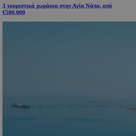
3 τουριστικά χωράφια στην Αγία Νάπα, από
€500,000