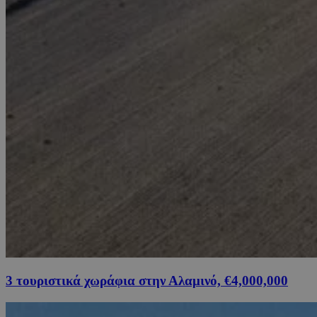
3 τουριστικά χωράφια στην Αλαμινό, €4,000,000