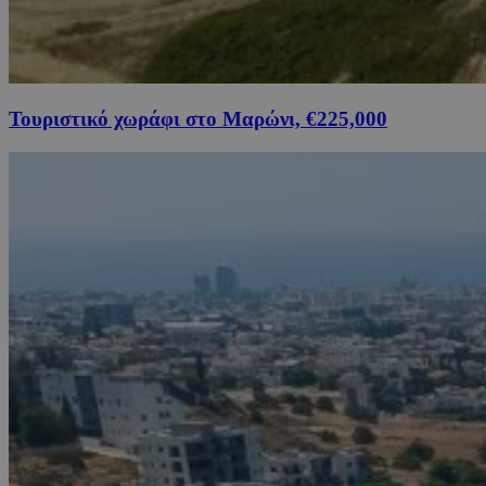
Τουριστικό χωράφι στο Μαρώνι, €225,000