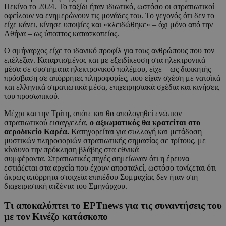
Πεκίνο το 2024. Το ταξίδι ήταν ιδιωτικό, ωστόσο οι στρατιωτικοί
οφείλουν να ενημερώνουν τις μονάδες του. Το γεγονός ότι δεν το
είχε κάνει, κίνησε υποψίες και «κλειδώθηκε» – όχι μόνο από την
Αθήνα – ως ύποπτος κατασκοπείας.
Ο σμήναρχος είχε το ιδανικό προφίλ για τους ανθρώπους που τον
επέλεξαν. Καταρτισμένος και με εξειδίκευση στα ηλεκτρονικά
μέσα σε συστήματα ηλεκτρονικού πολέμου, είχε – ως διοικητής –
πρόσβαση σε απόρρητες πληροφορίες, που είχαν σχέση με νατοϊκά
και ελληνικά στρατιωτικά μέσα, επιχειρησιακά σχέδια και κινήσεις
του προσωπικού.
Μέχρι και την Τρίτη, οπότε και θα απολογηθεί ενώπιον
στρατιωτικού εισαγγελέα,
ο αξιωματικός θα κρατείται στο
αεροδικείο Καρέα.
Κατηγορείται για συλλογή και μετάδοση
μυστικών πληροφοριών στρατιωτικής σημασίας σε τρίτους, με
κίνδυνο την πρόκληση βλάβης στα εθνικά
συμφέροντα. Στρατιωτικές πηγές σημείωναν ότι η έρευνα
εστιάζεται στα αρχεία που έχουν αποσταλεί, ωστόσο τονίζεται ότι
άκρως απόρρητα στοιχεία επιπέδου Συμμαχίας δεν ήταν στη
διαχειριστική ατζέντα του Σμηνάρχου.
Τι αποκαλύπτει το ΕΡΤnews για τις συναντήσεις του
με τον Κινέζο κατάσκοπο