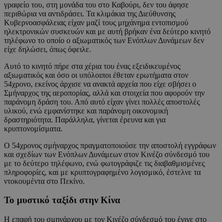
γραφείο του, στη μονάδα του στο Καβούρι, δεν του άφησε
περιθώρια να αντιδράσει. Τα κλιμάκια της Διεύθυνσης
Κυβερνοασφάλειας είχαν μαζί τους μηχάνημα εντοπισμού
ηλεκτρονικών συσκευών και με αυτή βρήκαν ένα δεύτερο κινητό
τηλέφωνο το οποίο ο αξιωματικός των Ενόπλων Δυνάμεων δεν
είχε δηλώσει, όπως όφειλε.
Αυτό το κινητό πήρε στα χέρια του ένας εξειδικευμένος
αξιωματικός και όσο οι υπόλοιποι έθεταν ερωτήματα στον
54χρονο, εκείνος άρχισε να ανακτά αρχεία που είχε σβήσει ο
Σμήναρχος της αεροπορίας, αλλά και στοιχεία που αφορούν την
παράνομη δράση του. Από αυτό είχαν γίνει πολλές αποστολές
υλικού, ενώ εμφανίστηκε και παράνομη οικονομική
δραστηριότητα. Παράλληλα, γίνεται έρευνα και για
κρυπτονομίσματα.
Ο 54χρονος σμήναρχος πραγματοποιούσε την αποστολή εγγράφων
και σχεδίων των Ενόπλων Δυνάμεων στον Κινέζο σύνδεσμό του
με το δεύτερο τηλέφωνο, ενώ φωτογράφιζε τις διαβαθμισμένες
πληροφορίες, και με κρυπτογραφημένο λογισμικό, έστελνε τα
ντοκουμέντα στο Πεκίνο.
Το μυστικό ταξίδι στην Κίνα
Η επαφή του σμηνάρχου με τον Κινέζο σύνδεσμό του έγινε στο