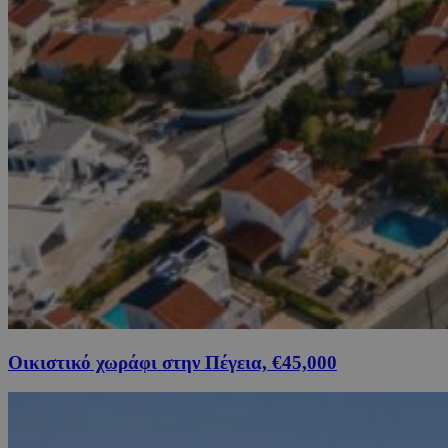
Οικιστικό χωράφι στην Πέγεια, €45,000