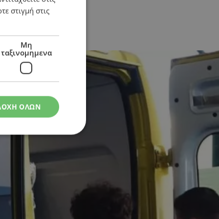
τε στιγμή στις
Μη
ταξινομημενα
ΔΟΧΗ ΟΛΩΝ