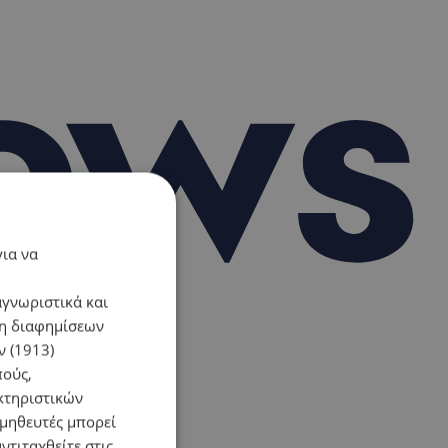
για να
αγνωριστικά και
ση διαφημίσεων
 (1913)
πούς,
κτηριστικών
ομηθευτές μπορεί
ντιταχθείτε στις