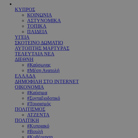
ΚΥΠΡΟΣ
ΚΟΙΝΩΝΙΑ
ΑΣΤΥΝΟΜΙΚΑ
ΤΟΠΙΚΑ
ΠΑΙΔΕΙΑ
ΥΓΕΙΑ
ΣΚΟΤΕΙΝΟ ΔΩΜΑΤΙΟ
ΑΥΤΟΠΤΗΣ ΜΑΡΤΥΡΑΣ
ΤΕΛΕΥΤΑΙΑ ΝΕΑ
ΔΙΕΘΝΗ
#Καύσωνας
#Μέση Ανατολή
ΕΛΛΑΔΑ
ΔΗΜΟΦΙΛΗ ΣΤΟ INTERNET
ΟΙΚΟΝΟΜΙΑ
#Καύσιμα
#Συνταξιοδοτικό
#Τουρισμός
ΠΟΛΙΤΙΣΜΟΣ
ΑΤΖΕΝΤΑ
ΠΟΛΙΤΙΚΗ
#Κυπριακό
#Βουλή
#Κυβέρνηση