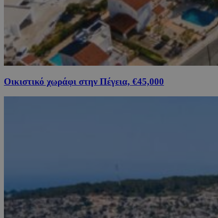
Οικιστικό χωράφι στην Πέγεια, €45,000