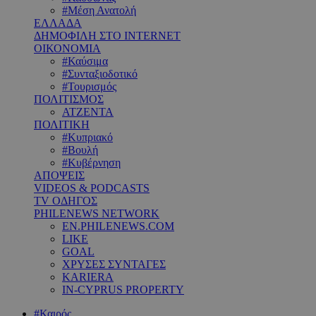
#Μέση Ανατολή
ΕΛΛΑΔΑ
ΔΗΜΟΦΙΛΗ ΣΤΟ INTERNET
ΟΙΚΟΝΟΜΙΑ
#Καύσιμα
#Συνταξιοδοτικό
#Τουρισμός
ΠΟΛΙΤΙΣΜΟΣ
ΑΤΖΕΝΤΑ
ΠΟΛΙΤΙΚΗ
#Κυπριακό
#Βουλή
#Κυβέρνηση
ΑΠΟΨΕΙΣ
VIDEOS & PODCASTS
TV ΟΔΗΓΟΣ
PHILENEWS NETWORK
EN.PHILENEWS.COM
LIKE
GOAL
ΧΡΥΣΕΣ ΣΥΝΤΑΓΕΣ
KARIERA
IN-CYPRUS PROPERTY
#Καιρός