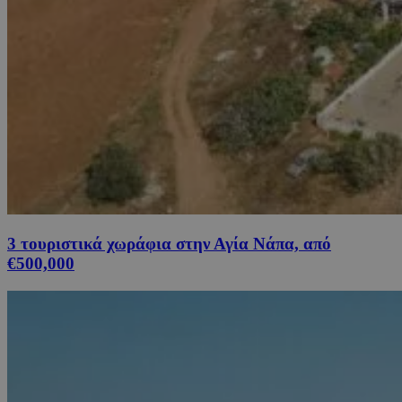
3 τουριστικά χωράφια στην Αγία Νάπα, από
€500,000