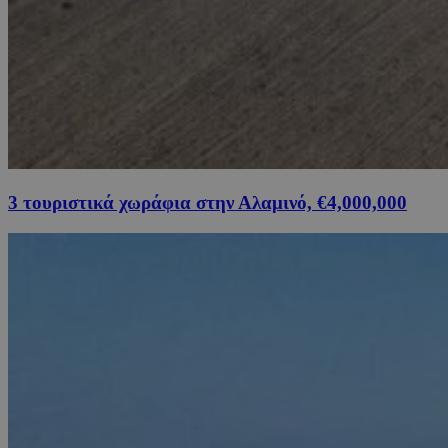
3 τουριστικά χωράφια στην Αλαμινό, €4,000,000