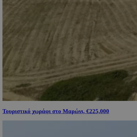
Τουριστικό χωράφι στο Μαρώνι, €225,000