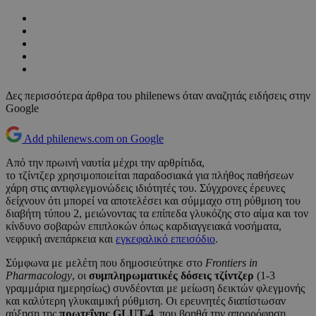
Δες περισσότερα άρθρα του philenews όταν αναζητάς ειδήσεις στην
Google
Add philenews.com on Google
Από την πρωινή ναυτία μέχρι την αρθρίτιδα,
το τζίντζερ χρησιμοποιείται παραδοσιακά για πλήθος παθήσεων
χάρη στις αντιφλεγμονώδεις ιδιότητές του. Σύγχρονες έρευνες
δείχνουν ότι μπορεί να αποτελέσει και σύμμαχο στη ρύθμιση του
διαβήτη τύπου 2, μειώνοντας τα επίπεδα γλυκόζης στο αίμα και τον
κίνδυνο σοβαρών επιπλοκών όπως καρδιαγγειακά νοσήματα,
νεφρική ανεπάρκεια και
εγκεφαλικό επεισόδιο
.
Σύμφωνα με μελέτη που δημοσιεύτηκε στο
Frontiers in
Pharmacology
, οι
συμπληρωματικές δόσεις τζίντζερ
(1-3
γραμμάρια ημερησίως) συνδέονται με μείωση δεικτών φλεγμονής
και καλύτερη γλυκαιμική ρύθμιση. Οι ερευνητές διαπίστωσαν
αύξηση της
πρωτεΐνης GLUT-4
, που βοηθά την απορρόφηση