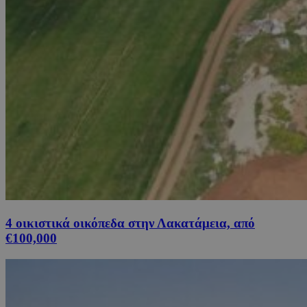
4 οικιστικά οικόπεδα στην Λακατάμεια, από
€100,000