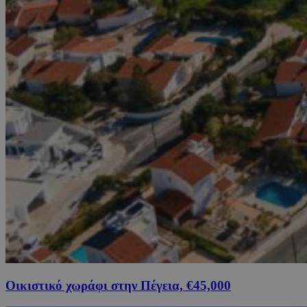
Οικιστικό χωράφι στην Πέγεια, €45,000