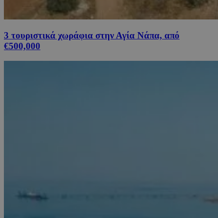
3 τουριστικά χωράφια στην Αγία Νάπα, από
€500,000