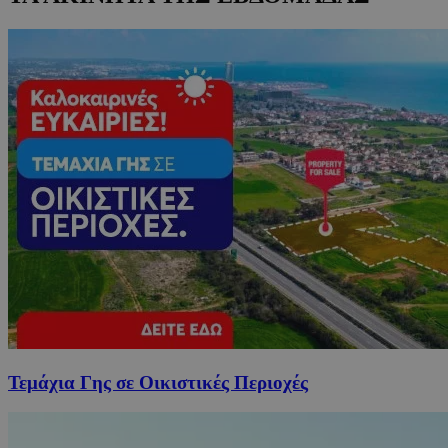
Τεμάχια Γης σε Οικιστικές Περιοχές