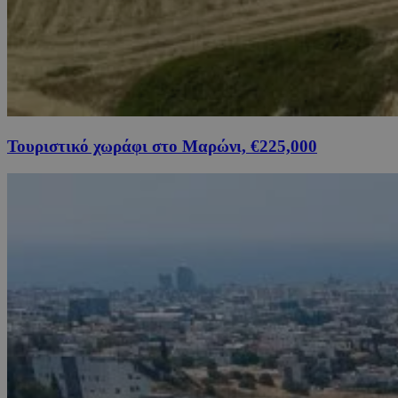
Τουριστικό χωράφι στο Μαρώνι, €225,000