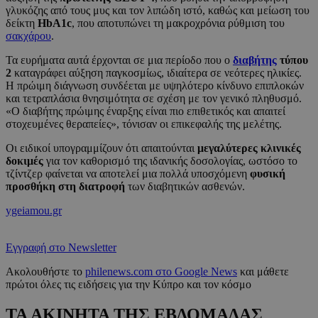
γλυκόζης από τους μυς και τον λιπώδη ιστό, καθώς και μείωση του
δείκτη
HbA1c
, που αποτυπώνει τη μακροχρόνια ρύθμιση του
σακχάρου
.
Τα ευρήματα αυτά έρχονται σε μια περίοδο που ο
διαβήτης
τύπου
2
καταγράφει αύξηση παγκοσμίως, ιδιαίτερα σε νεότερες ηλικίες.
Η πρώιμη διάγνωση συνδέεται με υψηλότερο κίνδυνο επιπλοκών
και τετραπλάσια θνησιμότητα σε σχέση με τον γενικό πληθυσμό.
«Ο διαβήτης πρώιμης έναρξης είναι πιο επιθετικός και απαιτεί
στοχευμένες θεραπείες», τόνισαν οι επικεφαλής της μελέτης.
Οι ειδικοί υπογραμμίζουν ότι απαιτούνται
μεγαλύτερες κλινικές
δοκιμές
για τον καθορισμό της ιδανικής δοσολογίας, ωστόσο το
τζίντζερ φαίνεται να αποτελεί μια πολλά υποσχόμενη
φυσική
προσθήκη στη διατροφή
των διαβητικών ασθενών.
ygeiamou.gr
Εγγραφή στο Newsletter
Ακολουθήστε το
philenews.com στο Google News
και μάθετε
πρώτοι όλες τις ειδήσεις για την Κύπρο και τον κόσμο
ΤΑ ΑΚΙΝΗΤΑ ΤΗΣ ΕΒΔΟΜΑΔΑΣ