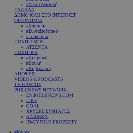
#Μέση Ανατολή
ΕΛΛΑΔΑ
ΔΗΜΟΦΙΛΗ ΣΤΟ INTERNET
ΟΙΚΟΝΟΜΙΑ
#Καύσιμα
#Συνταξιοδοτικό
#Τουρισμός
ΠΟΛΙΤΙΣΜΟΣ
ΑΤΖΕΝΤΑ
ΠΟΛΙΤΙΚΗ
#Κυπριακό
#Βουλή
#Κυβέρνηση
ΑΠΟΨΕΙΣ
VIDEOS & PODCASTS
TV ΟΔΗΓΟΣ
PHILENEWS NETWORK
EN.PHILENEWS.COM
LIKE
GOAL
ΧΡΥΣΕΣ ΣΥΝΤΑΓΕΣ
KARIERA
IN-CYPRUS PROPERTY
#Καιρός