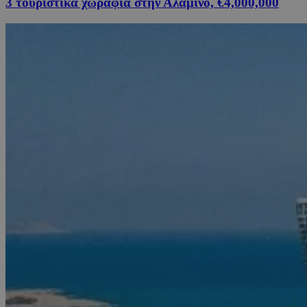
3 τουριστικά χωράφια στην Αλαμινό, €4,000,000