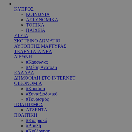
ΚΥΠΡΟΣ
ΚΟΙΝΩΝΙΑ
ΑΣΤΥΝΟΜΙΚΑ
ΤΟΠΙΚΑ
ΠΑΙΔΕΙΑ
ΥΓΕΙΑ
ΣΚΟΤΕΙΝΟ ΔΩΜΑΤΙΟ
ΑΥΤΟΠΤΗΣ ΜΑΡΤΥΡΑΣ
ΤΕΛΕΥΤΑΙΑ ΝΕΑ
ΔΙΕΘΝΗ
#Καύσωνας
#Μέση Ανατολή
ΕΛΛΑΔΑ
ΔΗΜΟΦΙΛΗ ΣΤΟ INTERNET
ΟΙΚΟΝΟΜΙΑ
#Καύσιμα
#Συνταξιοδοτικό
#Τουρισμός
ΠΟΛΙΤΙΣΜΟΣ
ΑΤΖΕΝΤΑ
ΠΟΛΙΤΙΚΗ
#Κυπριακό
#Βουλή
#Κυβέρνηση