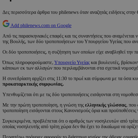
Δες περισσότερα άρθρα του philenews όταν αναζητάς ειδήσεις στην
Add philenews.com on Google
Από τις παρασκηνιακές επαφές και τις συναντήσεις που αναμένεται
της Βουλής, των δύο τροποποιήσεων του Υπουργείου Υγείας που αν
Οι δύο τροποποιήσεις, η συζήτηση των οποίων είχε αναβληθεί την 
Όπως πληροφορούμαστε,
Υπουργείο Υγείας
και βουλευτές, βρίσκον
κάποιων εκ των αλλαγών που περιλαμβάνονται στα σχετικά νομοσχέ
Η συνεδρίαση αρχίζει στις 11:30 το πρωί και σύμφωνα με τα όσα κ
προκαταρκτικής συμφωνίας.
Υπενθυμίζεται ότι με τις δύο τροποποιήσεις εισάγονται στη νομοθε
Με την πρώτη τροποποίηση, η γνώση της
ελληνικής γλώσσας
, που
τροποποίηση εισάγονται στους Κανονισμούς όρια και προϋποθέσεις 
Συγκεκριμένα, προβλέπεται ότι ο αριθμός των νοσηλευτών από τρίτ
οποίας νοσηλευτής από τρίτη χώρα δεν θα έχει το δικαίωμα να ορίζε
Περαιτέρω πρόνοιες αφορούν το διάστημα ισχύος της άδειας εργασί