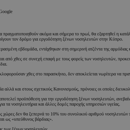
 Google
 να πραγματοποιηθούν ακόμα και σήμερα το πρωί, θα εξαρτηθεί η κατ
οίγουν τον δρόμο για εργοδότηση ξένων νοσηλευτών στην Κύπρο.
περασμένη εβδομάδα, εντάχθηκαν στη σημερινή ατζέντα της αρμόδιας 
ται από χθες σε συνεχή επαφή με τους φορείς των νοσηλευτών, προκ
δια.
υκλοφορούσαν χθες στο παρασκήνιο, δεν αποκλείεται νωρίτερα να πρα
σία αλλά και στους σχετικούς Κανονισμούς, πρόνοιες οι οποίες διευκ
 αποτελεί προϋπόθεση για την εργοδότηση ξένων νοσηλευτών, ανεβαίνει
για τα νοσηλευτήρια και άλλες δομές παροχής υπηρεσιών υγείας.
ες χώρες δεν θα ξεπερνά το 10% του συνολικού αριθμού νοσηλευτών π
ται ως «υπεύθυνος βάρδιας».
ας των ξένων νοσηλευτών.