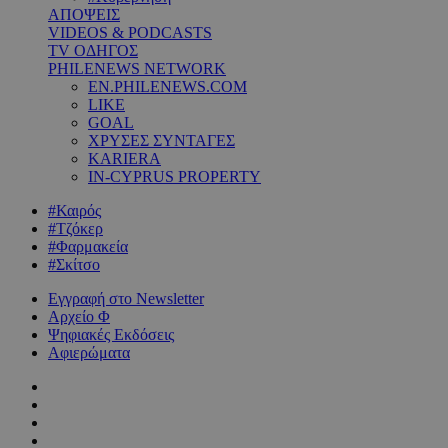
ΑΠΟΨΕΙΣ
VIDEOS & PODCASTS
TV ΟΔΗΓΟΣ
PHILENEWS NETWORK
EN.PHILENEWS.COM
LIKE
GOAL
ΧΡΥΣΕΣ ΣΥΝΤΑΓΕΣ
KARIERA
IN-CYPRUS PROPERTY
#Καιρός
#Τζόκερ
#Φαρμακεία
#Σκίτσο
Εγγραφή στο Newsletter
Αρχείο Φ
Ψηφιακές Εκδόσεις
Αφιερώματα