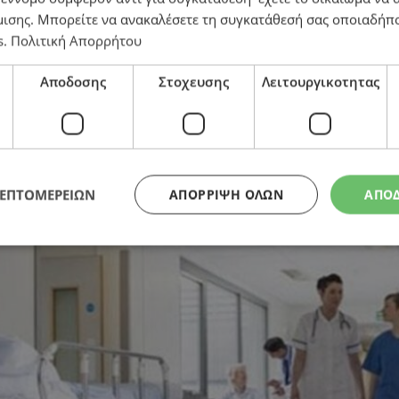
μισης
. Μπορείτε να ανακαλέσετε τη συγκατάθεσή σας οποιαδήπο
s
.
Πολιτική Απορρήτου
ών – Προσπαθούν να απεγκλωβιστούν από το «όχι» των
Αποδοσης
Στοχευσης
Λειτουργικοτητας
ΛΕΠΤΟΜΕΡΕΙΩΝ
ΑΠΌΡΡΙΨΗ ΌΛΩΝ
ΑΠΟ