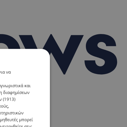
για να
αγνωριστικά και
ση διαφημίσεων
 (1913)
πούς,
κτηριστικών
ομηθευτές μπορεί
ντιταχθείτε στις