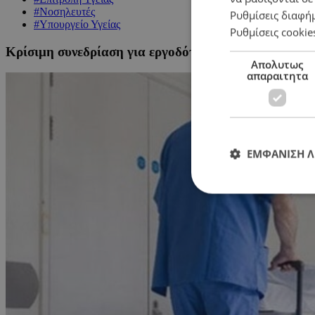
#Νοσηλευτές
Ρυθμίσεις διαφή
#Υπουργείο Υγείας
Ρυθμίσεις cookie
Κρίσιμη συνεδρίαση για εργοδότηση ξένων νοσηλευτ
Απολυτως
απαραιτητα
ΕΜΦΑΝΙΣΗ 