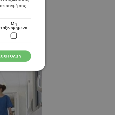
τε στιγμή στις
 συντεχνιών
Μη
ταξινομημενα
ΔΟΧΗ ΟΛΩΝ