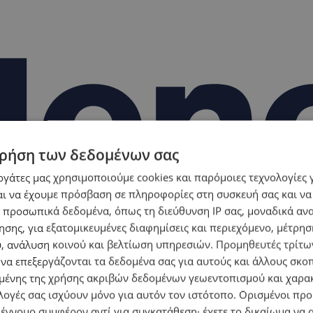
ρήση των δεδομένων σας
εργάτες μας χρησιμοποιούμε cookies και παρόμοιες τεχνολογίες 
ι να έχουμε πρόσβαση σε πληροφορίες στη συσκευή σας και να
 προσωπικά δεδομένα, όπως τη διεύθυνση IP σας, μοναδικά αν
σης, για εξατομικευμένες διαφημίσεις και περιεχόμενο, μέτρη
υ, ανάλυση κοινού και βελτίωση υπηρεσιών.
Προμηθευτές τρίτων
 να επεξεργάζονται τα δεδομένα σας για αυτούς και άλλους σκο
ένης της χρήσης ακριβών δεδομένων γεωεντοπισμού και χαρα
λογές σας ισχύουν μόνο για αυτόν τον ιστότοπο. Ορισμένοι πρ
 έννομο συμφέρον αντί για συγκατάθεση· έχετε το δικαίωμα να α