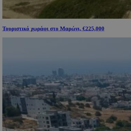
Τουριστικό χωράφι στο Μαρώνι, €225,000