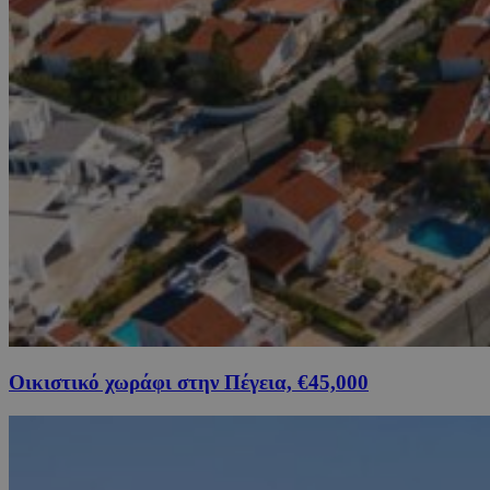
Οικιστικό χωράφι στην Πέγεια, €45,000