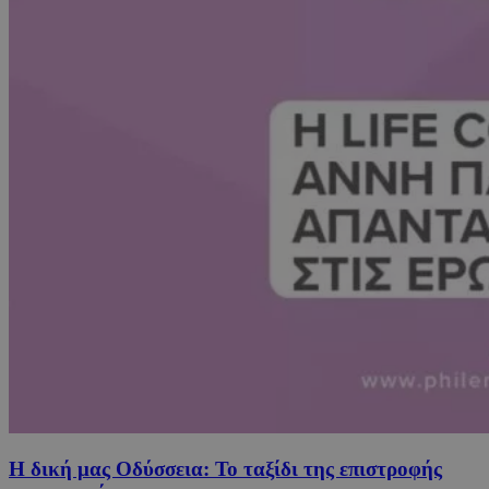
Η δική μας Οδύσσεια: Το ταξίδι της επιστροφής