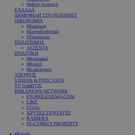
#Μέση Ανατολή
ΕΛΛΑΔΑ
ΔΗΜΟΦΙΛΗ ΣΤΟ INTERNET
ΟΙΚΟΝΟΜΙΑ
#Καύσιμα
#Συνταξιοδοτικό
#Τουρισμός
ΠΟΛΙΤΙΣΜΟΣ
ΑΤΖΕΝΤΑ
ΠΟΛΙΤΙΚΗ
#Κυπριακό
#Βουλή
#Κυβέρνηση
ΑΠΟΨΕΙΣ
VIDEOS & PODCASTS
TV ΟΔΗΓΟΣ
PHILENEWS NETWORK
EN.PHILENEWS.COM
LIKE
GOAL
ΧΡΥΣΕΣ ΣΥΝΤΑΓΕΣ
KARIERA
IN-CYPRUS PROPERTY
#Καιρός