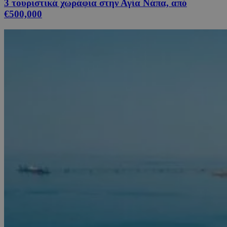
3 τουριστικά χωράφια στην Αγία Νάπα, από
€500,000