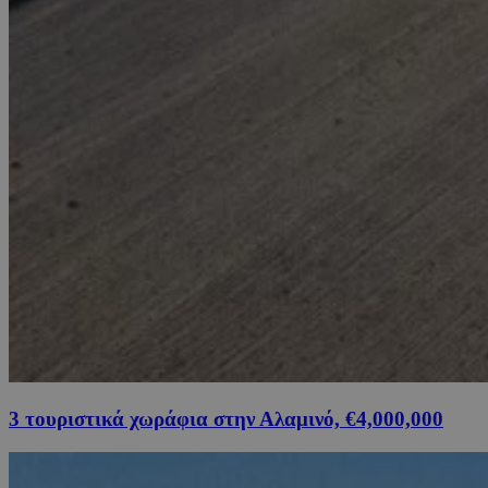
3 τουριστικά χωράφια στην Αλαμινό, €4,000,000