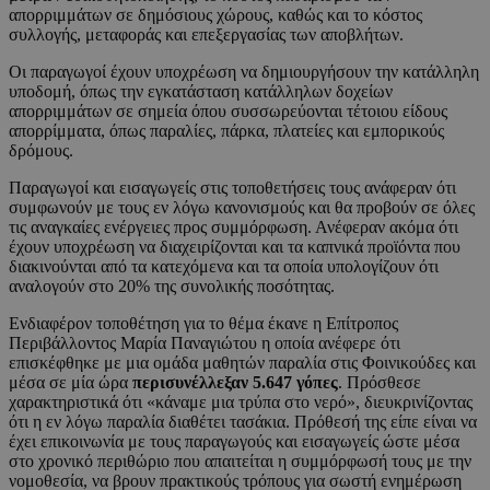
απορριμμάτων σε δημόσιους χώρους, καθώς και το κόστος
συλλογής, μεταφοράς και επεξεργασίας των αποβλήτων.
Οι παραγωγοί έχουν υποχρέωση να δημιουργήσουν την κατάλληλη
υποδομή, όπως την εγκατάσταση κατάλληλων δοχείων
απορριμμάτων σε σημεία όπου συσσωρεύονται τέτοιου είδους
απορρίμματα, όπως παραλίες, πάρκα, πλατείες και εμπορικούς
δρόμους.
Παραγωγοί και εισαγωγείς στις τοποθετήσεις τους ανάφεραν ότι
συμφωνούν με τους εν λόγω κανονισμούς και θα προβούν σε όλες
τις αναγκαίες ενέργειες προς συμμόρφωση. Ανέφεραν ακόμα ότι
έχουν υποχρέωση να διαχειρίζονται και τα καπνικά προϊόντα που
διακινούνται από τα κατεχόμενα και τα οποία υπολογίζουν ότι
αναλογούν στο 20% της συνολικής ποσότητας.
Ενδιαφέρον τοποθέτηση για το θέμα έκανε η Επίτροπος
Περιβάλλοντος Μαρία Παναγιώτου η οποία ανέφερε ότι
επισκέφθηκε με μια ομάδα μαθητών παραλία στις Φοινικούδες και
μέσα σε μία ώρα
περισυνέλλεξαν 5.647 γόπες
. Πρόσθεσε
χαρακτηριστικά ότι «κάναμε μια τρύπα στο νερό», διευκρινίζοντας
ότι η εν λόγω παραλία διαθέτει τασάκια. Πρόθεσή της είπε είναι να
έχει επικοινωνία με τους παραγωγούς και εισαγωγείς ώστε μέσα
στο χρονικό περιθώριο που απαιτείται η συμμόρφωσή τους με την
νομοθεσία, να βρουν πρακτικούς τρόπους για σωστή ενημέρωση