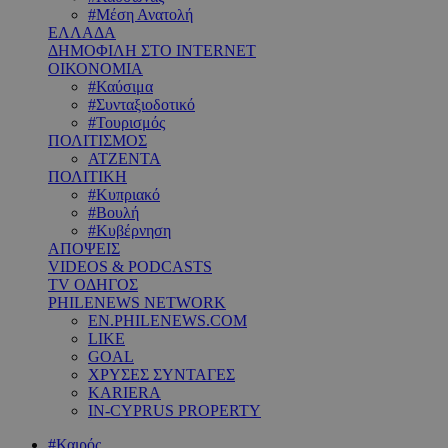
#Μέση Ανατολή
ΕΛΛΑΔΑ
ΔΗΜΟΦΙΛΗ ΣΤΟ INTERNET
ΟΙΚΟΝΟΜΙΑ
#Καύσιμα
#Συνταξιοδοτικό
#Τουρισμός
ΠΟΛΙΤΙΣΜΟΣ
ΑΤΖΕΝΤΑ
ΠΟΛΙΤΙΚΗ
#Κυπριακό
#Βουλή
#Κυβέρνηση
ΑΠΟΨΕΙΣ
VIDEOS & PODCASTS
TV ΟΔΗΓΟΣ
PHILENEWS NETWORK
EN.PHILENEWS.COM
LIKE
GOAL
ΧΡΥΣΕΣ ΣΥΝΤΑΓΕΣ
KARIERA
IN-CYPRUS PROPERTY
#Καιρός