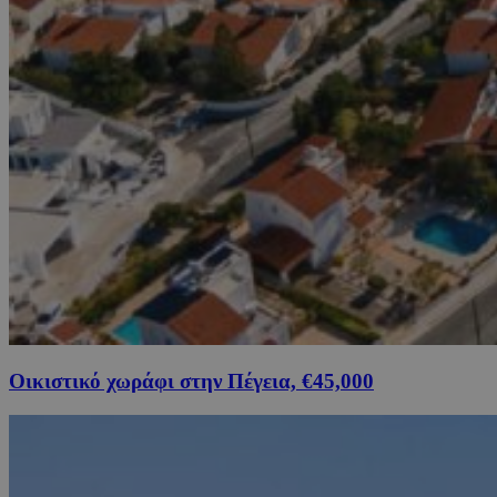
Οικιστικό χωράφι στην Πέγεια, €45,000