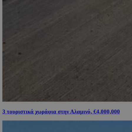
3 τουριστικά χωράφια στην Αλαμινό, €4,000,000