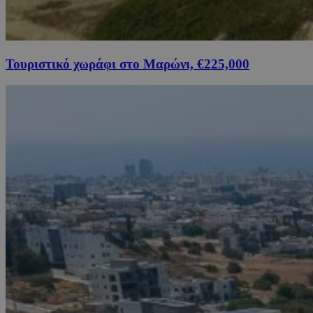
Τουριστικό χωράφι στο Μαρώνι, €225,000