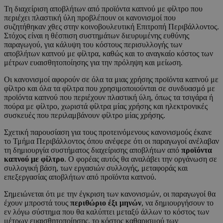
Τη διαχείριση αποβλήτων από προϊόντα καπνού με φίλτρο που
περιέχει πλαστική ύλη προβλέπουν οι κανονισμοί που
συζητήθηκαν χθες στην κοινοβουλευτική Επιτροπή Περιβάλλοντος.
Στόχος είναι η θέσπιση συστημάτων διευρυμένης ευθύνης
παραγωγού, για κάλυψη του κόστους περισυλλογής των
αποβλήτων καπνού με φίλτρα, καθώς και το αναγκαίο κόστος των
μέτρων ευαισθητοποίησης για την πρόληψη και μείωση.
Οι κανονισμοί αφορούν σε όλα τα μιας χρήσης προϊόντα καπνού με
φίλτρο και όλα τα φίλτρα που χρησιμοποιούνται σε συνδυασμό με
προϊόντα καπνού που περιέχουν πλαστική ύλη, όπως τα τσιγάρα ή
πούρα με φίλτρο, χωριστά φίλτρα μίας χρήσης και ηλεκτρονικές
συσκευές που περιλαμβάνουν φίλτρο μίας χρήσης.
Σχετική παρουσίαση για τους προτεινόμενους κανονισμούς έκανε
το Τμήμα Περιβάλλοντος όπου ανέφερε ότι οι παραγωγοί ανέλαβαν
τη δημιουργία συστήματος διαχείρισης αποβλήτων από
προϊόντα
καπνού με φίλτρο
. Ο φορέας αυτός θα αναλάβει την οργάνωση σε
συλλογική βάση, των εργασιών συλλογής, μεταφοράς και
επεξεργασίας αποβλήτων από προϊόντα καπνού.
Σημειώνεται ότι με την έγκριση των κανονισμών, οι παραγωγοί θα
έχουν μπροστά τους
περιθώριο έξι μηνών
, να δημιουργήσουν το
εν λόγω σύστημα που θα καλύπτει μεταξύ άλλων το κόστος των
μέτρων ευαισθητοποίησης, το κόστος καθαρισμού των