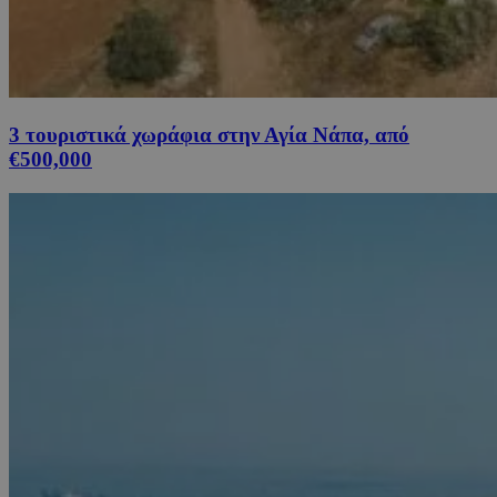
3 τουριστικά χωράφια στην Αγία Νάπα, από
€500,000