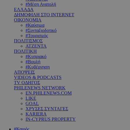
#Μέση Ανατολή
ΕΛΛΑΔΑ
ΔΗΜΟΦΙΛΗ ΣΤΟ INTERNET
ΟΙΚΟΝΟΜΙΑ
#Καύσιμα
#Συνταξιοδοτικό
#Τουρισμός
ΠΟΛΙΤΙΣΜΟΣ
ΑΤΖΕΝΤΑ
ΠΟΛΙΤΙΚΗ
#Κυπριακό
#Βουλή
#Κυβέρνηση
ΑΠΟΨΕΙΣ
VIDEOS & PODCASTS
TV ΟΔΗΓΟΣ
PHILENEWS NETWORK
EN.PHILENEWS.COM
LIKE
GOAL
ΧΡΥΣΕΣ ΣΥΝΤΑΓΕΣ
KARIERA
IN-CYPRUS PROPERTY
#Καιρός