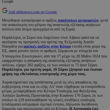
Google
Add philenews.com on Google
Μειώθηκαν κατακόρυφα οι αφίξεις
παράτυπων μεταναστών
, μετά
την ανακοίνωση του μέτρου της αναστολής εξέτασης αιτήσεων
ασύλου από άτομα προερχόμενα από τη Συρία.
Παράλληλα, οι Σύροι που διαμένουν στον Λίβανο φαίνεται να
αγνόησαν τις προτροπές του ηγέτης της Χεζμπολάχ Χασάν
Νασράλα για
μαζικές αφίξεις στην Κύπρο
επειδή είναι χώρα της
ΕΕ, αφού μιλούν πλέον οι αριθμοί. Σύμφωνα με στοιχεία του
η
Υπουργείου Εσωτερικών, από την 1
μέχρι τις 20 Μαΐου 2024 που
εφαρμόστηκε η απόφαση της αναστολής εξέτασης αιτήσεων
ασύλου, είχαμε 202 αφίξεις, εκ των οποίων οι 75 ήταν Σύροι.
Παράλληλα, για πρώτη φορά, 10 Σύροι ζήτησαν και έκαναν
χρήση της εθελούσιας επιστροφής στη χώρα τους.
Χαρακτηριστικό της κατάστασης μετά τις νέες αποφάσεις της
κυβέρνησης είναι και το εξής: Απ’ όταν λήφθηκαν τα επιπρόσθετα
μέτρα, μεταφέρθηκαν στο Κέντρο Υποδοχής και Φιλοξενίας
Αιτητών Διεθνούς Προστασίας στην Κοφίνου 170 Σύροι, εκ των
οποίων οι 129 αποποιήθηκαν τις υλικές συνθήκες υποδοχής
(επιδόματα) υπέγραψαν σχετικό έντυπο, δήλωσαν διεύθυνση
διαμονής και αποχώρησαν από το Κέντρο.
Η Αστυνομία έχει