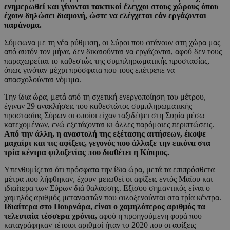
ενημερωθεί και γίνονται τακτικοί έλεγχοι στους χώρους όπου
έχουν δηλώσει διαμονή, ώστε να ελέγχεται εάν εργάζονται
παράνομα.
Σύμφωνα με τη νέα ρύθμιση, οι Σύροι που φτάνουν στη χώρα μας
από αυτόν τον μήνα, δεν δικαιούνται να εργάζονται, αφού δεν τους
παραχωρείται το καθεστώς της συμπληρωματικής προστασίας,
όπως γινόταν μέχρι πρόσφατα που τους επέτρεπε να
απασχολούνται νόμιμα.
Την ίδια ώρα, μετά από τη σχετική ενεργοποίηση του μέτρου,
έγιναν 29 ανακλήσεις του καθεστώτος συμπληρωματικής
προστασίας Σύρων οι οποίοι είχαν ταξιδέψει στη Συρία μέσω
κατεχομένων, ενώ εξετάζονται κι άλλες παρόμοιες περιπτώσεις.
Από την άλλη, η αναστολή της εξέτασης αιτήσεων, έκοψε
μαχαίρι και τις αφίξεις, γεγονός που άλλαξε την εικόνα στα
τρία κέντρα φιλοξενίας που διαθέτει η Κύπρος.
Υπενθυμίζεται ότι πρόσφατα την ίδια ώρα, μετά τα επιπρόσθετα
μέτρα που λήφθηκαν, έχουν μειωθεί οι αφίξεις εντός Μαΐου και
ιδιαίτερα των Σύρων διά θαλάσσης. Εξίσου σημαντικός είναι ο
χαμηλός αριθμός μεταναστών που φιλοξενούνται στα τρία κέντρα.
Ιδιαίτερα στο Πουρνάρα, είναι ο χαμηλότερος αριθμός τα
τελευταία τέσσερα χρόνια,
αφού η προηγούμενη φορά που
καταγράφηκαν τέτοιοι αριθμοί ήταν το 2020 που οι αφίξεις