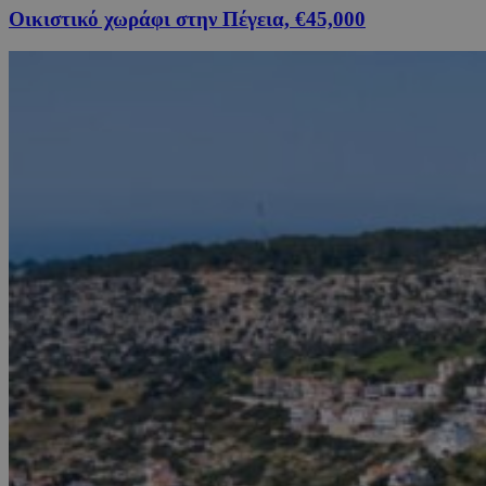
Οικιστικό χωράφι στην Πέγεια, €45,000