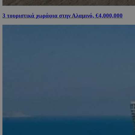
3 τουριστικά χωράφια στην Αλαμινό, €4,000,000