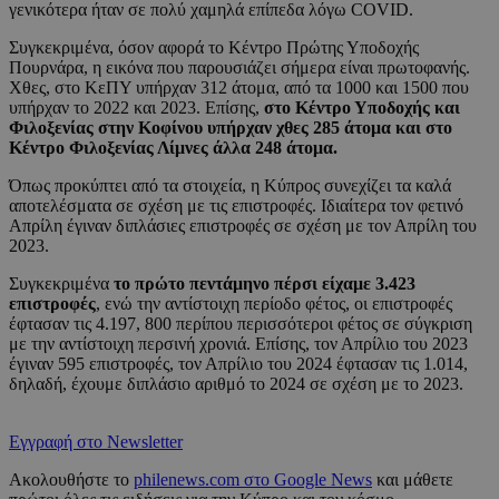
γενικότερα ήταν σε πολύ χαμηλά επίπεδα λόγω COVID.
Συγκεκριμένα, όσον αφορά το Κέντρο Πρώτης Υποδοχής
Πουρνάρα, η εικόνα που παρουσιάζει σήμερα είναι πρωτοφανής.
Χθες, στο ΚεΠΥ υπήρχαν 312 άτομα, από τα 1000 και 1500 που
υπήρχαν το 2022 και 2023. Επίσης,
στο Κέντρο Υποδοχής και
Φιλοξενίας στην Κοφίνου υπήρχαν χθες 285 άτομα και στο
Κέντρο Φιλοξενίας Λίμνες άλλα 248 άτομα.
Όπως προκύπτει από τα στοιχεία, η Κύπρος συνεχίζει τα καλά
αποτελέσματα σε σχέση με τις επιστροφές. Ιδιαίτερα τον φετινό
Απρίλη έγιναν διπλάσιες επιστροφές σε σχέση με τον Απρίλη του
2023.
Συγκεκριμένα
το πρώτο πεντάμηνο πέρσι είχαμε 3.423
επιστροφές
, ενώ την αντίστοιχη περίοδο φέτος, οι επιστροφές
έφτασαν τις 4.197, 800 περίπου περισσότεροι φέτος σε σύγκριση
με την αντίστοιχη περσινή χρονιά. Επίσης, τον Απρίλιο του 2023
έγιναν 595 επιστροφές, τον Απρίλιο του 2024 έφτασαν τις 1.014,
δηλαδή, έχουμε διπλάσιο αριθμό το 2024 σε σχέση με το 2023.
Εγγραφή στο Newsletter
Ακολουθήστε το
philenews.com στο Google News
και μάθετε