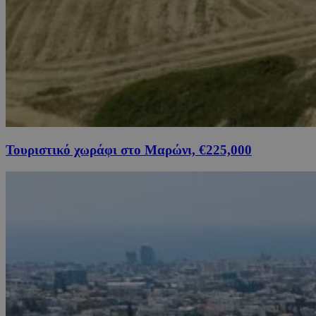
Τουριστικό χωράφι στο Μαρώνι, €225,000