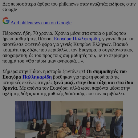
Δες περισσότερα άρθρα του philenews όταν αναζητάς ειδήσεις στην
Google
Add philenews.com on Google
Πέρασαν, ήδη, 70 χρόνια. Χρόνια μέσα στα οποία ο μύθος του
ήρωα μαθητή της Πάφου,
Ευαγόρα Παλληκαρίδη
, γιγαντώθηκε και
αποτέλεσε φωτεινό φάρο για γενιές Κυπρίων Ελλήνων. Βασικό
κομμάτι της δόξας που περιβάλλει τον Ευαγόρα, ο συγκλονιστικός
αποχαιρετισμός του προς τους συμμαθητές του, με το περίφημο
ποίημά του «Θα πάρω μιαν ανηφοριά…».
Σήμερα στην Πάφο, η ιστορία ζωντάνεψε!
Οι συμμαθητές του
Ευαγόρα
Παλληκαρίδη
βρέθηκαν για πρώτη φορά από τις
ιστορικές εκείνες στιγμές
ξανά μαζί, στην ίδια τάξη και στα ίδια
θρανία
. Με απόντα τον Ευαγόρα, αλλά ωσεί παρόντα μέσα στην
αχλή της δόξας και της μυθικής διάστασης που τον περιβάλλει.