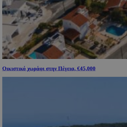
Οικιστικό χωράφι στην Πέγεια, €45,000