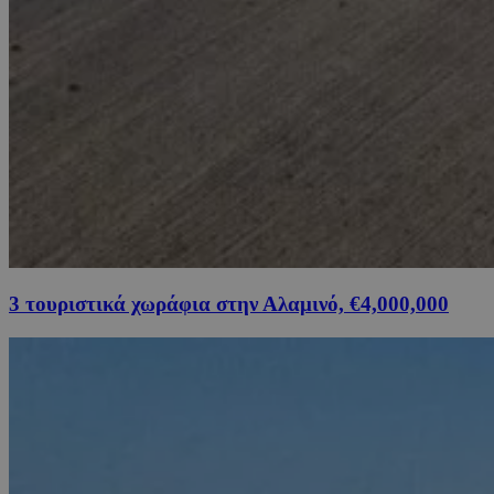
3 τουριστικά χωράφια στην Αλαμινό, €4,000,000