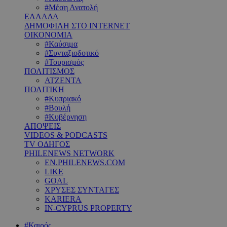
#Μέση Ανατολή
ΕΛΛΑΔΑ
ΔΗΜΟΦΙΛΗ ΣΤΟ INTERNET
ΟΙΚΟΝΟΜΙΑ
#Καύσιμα
#Συνταξιοδοτικό
#Τουρισμός
ΠΟΛΙΤΙΣΜΟΣ
ΑΤΖΕΝΤΑ
ΠΟΛΙΤΙΚΗ
#Κυπριακό
#Βουλή
#Κυβέρνηση
ΑΠΟΨΕΙΣ
VIDEOS & PODCASTS
TV ΟΔΗΓΟΣ
PHILENEWS NETWORK
EN.PHILENEWS.COM
LIKE
GOAL
ΧΡΥΣΕΣ ΣΥΝΤΑΓΕΣ
KARIERA
IN-CYPRUS PROPERTY
#Καιρός