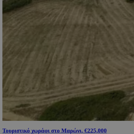
Τουριστικό χωράφι στο Μαρώνι, €225,000