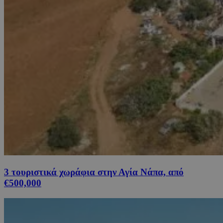
3 τουριστικά χωράφια στην Αγία Νάπα, από
€500,000